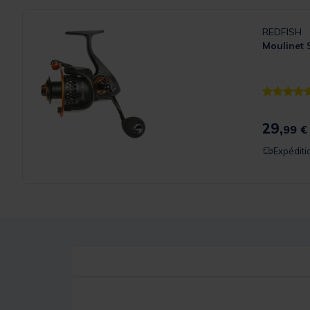
REDFISH
Moulinet 
[object Ob
29,
99 €
Expéditi