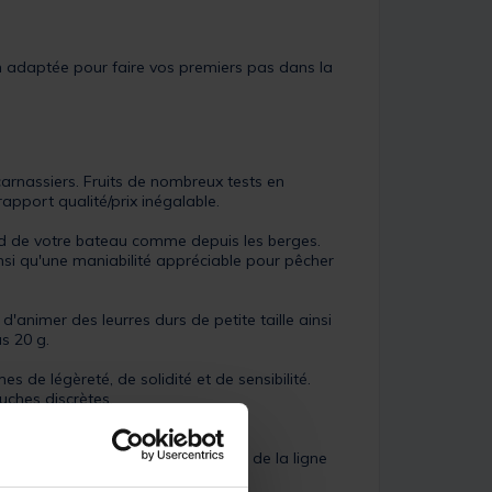
n adaptée pour faire vos premiers pas dans la
carnassiers. Fruits de nombreux tests en
apport qualité/prix inégalable.
d de votre bateau comme depuis les berges.
insi qu'une maniabilité appréciable pour pêcher
d'animer des leurres durs de petite taille ainsi
s 20 g.
 de légèreté, de solidité et de sensibilité.
uches discrètes.
dité et de nervosité.
ité, sont un gage de bonne glisse de la ligne