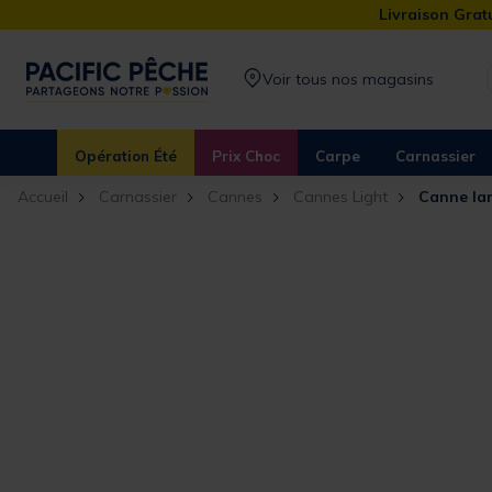
Livraison Gratu
Voir tous nos magasins
Opération Été
Prix Choc
Carpe
Carnassier
Accueil
Carnassier
Cannes
Cannes Light
Canne lan