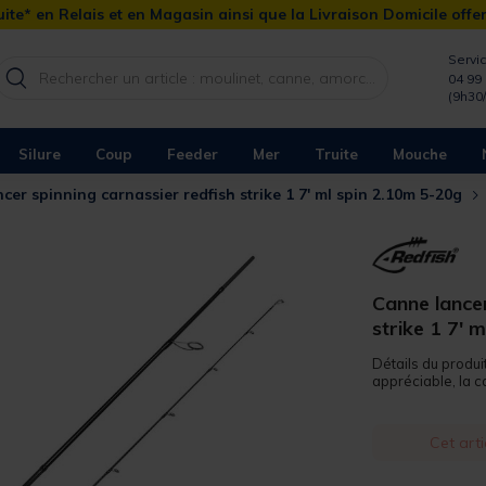
ite* en Relais et en Magasin ainsi que la Livraison Domicile offe
Servic
04 99 
(9h30
Silure
Coup
Feeder
Mer
Truite
Mouche
cer spinning carnassier redfish strike 1 7' ml spin 2.10m 5-20g
Canne lancer
strike 1 7' 
Détails du produit
appréciable, la c
Cet arti