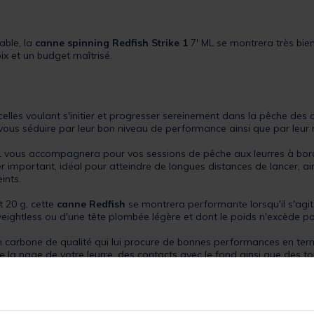
able, la
canne spinning
Redfish
Strike 1
7' ML se montrera très bie
x et un budget maîtrisé.
celles voulant s'initier et progresser sereinement dans la pêche des 
 vous séduire par leur bon niveau de performance ainsi que par leur r
L vous accompagnera pour vos sessions de pêche aux leurres à bor
er important, idéal pour atteindre de longues distances de lancer, a
ints.
 20 g, cette
canne Redfish
se montrera performante lorsqu'il s'agit 
ightless ou d'une tête plombée légère et dont le poids n'excède pa
n carbone de qualité qui lui procure de bonnes performances en termes
e la nage de votre leurre, des contacts avec le fond ainsi que des to
er), ce blank dispose de meilleures performances en termes de rigi
ampe d'anneaux SiC qui, en plus de leur légèreté et de leur durabil
on.