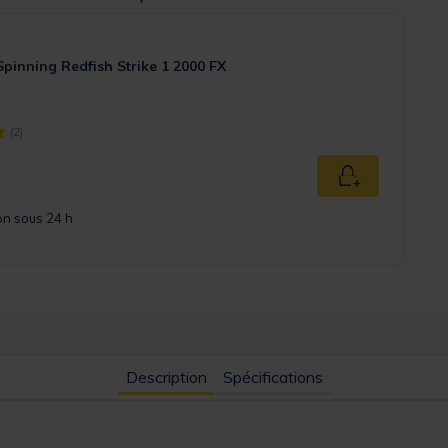
Spinning Redfish Strike 1 2000 FX
(2)
ject] out of 5 Customer Rating
Ajouter au pan
on sous 24 h
Description
Spécifications