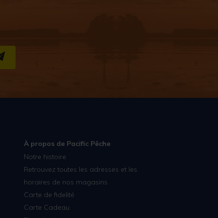
S''INSCRIRE
À propos de Pacific Pêche
Notre histoire
Retrouvez toutes les adresses et les
horaires de nos magasins
Carte de fidelité
Carte Cadeau