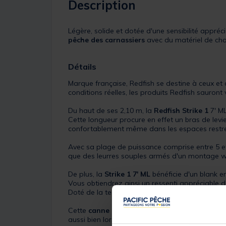
Description
Légère, solide et dotée d'une sensibilité appréci
pêche des carnassiers
avec du matériel de choi
Détails
Marque française, Redfish se destine à ceux et 
conditions réelles, les produits Redfish sauront
Du haut de ses 2,10 m, la
Redfish Strike 1
7' M
Cette longueur procure en effet un bras de levi
confortablement même dans les espaces restre
Avec sa plage de puissance comprise entre 5 et
que des leurres souples armés d'un montage we
De plus, la
Strike 1 7' ML
bénéficie d'un blank e
Vous obtiendrez ainsi un ressenti appréciable d
Doté de la technologie ECP (Energy Concept Pow
Cette
canne carnassier
possède également une r
aussi bien lors des lancers que de la récupérati