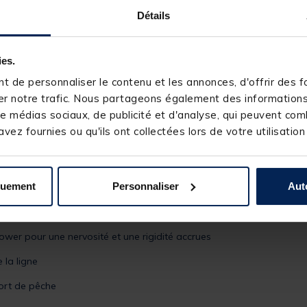
un porte-moulinet au bon niveau d'ergonomie qui assure à la fois u
Détails
en mousse EVA qui vous apportera une prise en main sans faille en
ies.
 de personnaliser le contenu et les annonces, d'offrir des fo
-leurre métallique qui facilitera grandement vos déplacements au b
r notre trafic. Nous partageons également des informations s
e médias sociaux, de publicité et d'analyse, qui peuvent comb
 faire vos premiers pas et progresser dans la pêche des
black-bas
vez fournies ou qu'ils ont collectées lors de votre utilisation
edfish Strike 1 7' ML
quement
Personnaliser
Aut
, de solidité et de sensibilité
wer pour une nervosité et une rigidité accrues
la ligne
ort de pêche