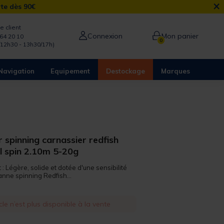
×
rte dès 90€
e client
Connexion
Mon panier
64 20 10
0
/12h30 - 13h30/17h)
Navigation
Equipement
Destockage
Marques
 spinning carnassier redfish
ml spin 2.10m 5-20g
 : Légère, solide et dotée d'une sensibilité
anne spinning Redfish...
cle n’est plus disponible à la vente