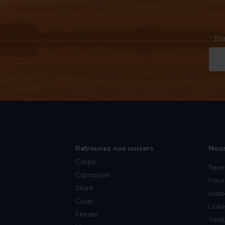
* Em
Retrouvez nos univers
Nous
Carpe
Rece
Carnassier
Face
Silure
Inst
Coup
Linke
Feeder
Yout