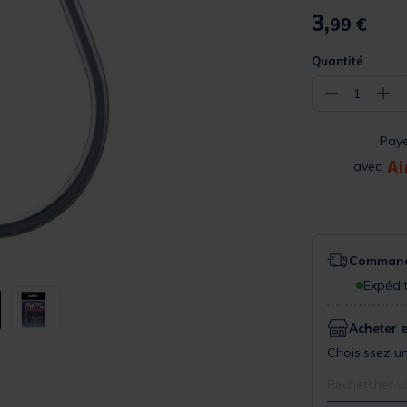
3,
99 €
Quantité
−
+
1
Pay
avec
Commande
Expédit
Acheter 
Choisissez un
Rechercher v