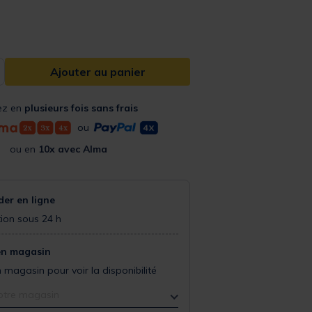
Ajouter au panier
ez en
plusieurs fois sans frais
ou
ou en
10x avec Alma
r en ligne
ion sous 24 h
en magasin
 magasin pour voir la disponibilité
otre magasin