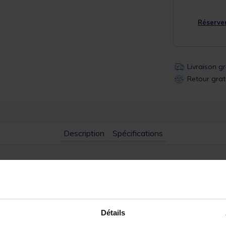
Réserver
Livraison g
Retour grat
Description
Spécifications
LE est parfait pour la aux leurres de type Light/medium en eau d
écrocher tout en assurant un Catch and Realise. De plus, le revêtemen
Détails