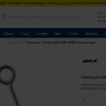
ite* en Relais et en Magasin ainsi que la Livraison Domicile offe
Servic
04 99 
(9h30
Silure
Coup
Feeder
Mer
Truite
Mouche
Simples
Hameçon Simple BKK IMP 8005 Inlinesingle
Hameçon Sim
Détails du produ
INLINESINGLE est p
1