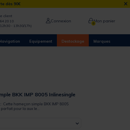
×
rte dès 90€
e client
Connexion
Mon panier
64 20 10
0
/12h30 - 13h30/17h)
Navigation
Equipement
Destockage
Marques
ple BKK IMP 8005 Inlinesingle
it : Cette hameçon simple BKK IMP 8005
arfait pour la aux le...