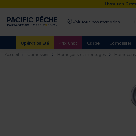
Livraison Gratu
Voir tous nos magasins
Opération Été
Prix Choc
Carpe
Carnassier
Accueil
Carnassier
Hameçons et montages
Hameçons