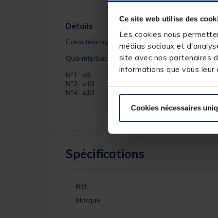
Ce site web utilise des cook
Détails
Les cookies nous permettent
Caractéristiques des
IMP 8005 Inlinesingle
:
médias sociaux et d'analyse
site avec nos partenaires d
Quantité/Sachet :
informations que vous leur a
N°1 : x9
N°2 : x10
N°4 : x10
Cookies nécessaires uni
Spécifications
Réf.
Marque