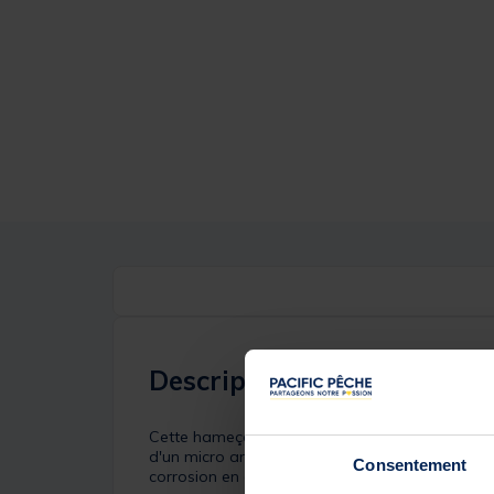
Description
Cette hameçon simple BKK IMP 8005 INLINESING
d'un micro ardillon, permettant de limiter les d
Consentement
corrosion en eau salée.