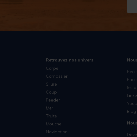
Retrouvez nos univers
Nous
Carpe
Rece
Carnassier
Face
Silure
Inst
Coup
Linke
Feeder
Yout
Mer
Blog 
Truite
Nous
Mouche
Navigation
Deven