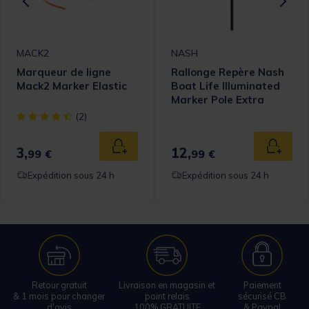
MACK2
NASH
Marqueur de ligne
Rallonge Repère Nash
Mack2 Marker Elastic
Boat Life Illuminated
Marker Pole Extra
Section 1m
[object Object] out of 5 Customer Rating
(2)
3,
12,
 au panier
Ajouter au panier
Ajouter
99 €
99 €
Expédition sous 24 h
Expédition sous 24 h
Retour gratuit
Livraison en magasin et
Paiement
& 1 mois pour changer
point relais
sécurisé CB
d'avis
100% GRATUITE
& Paypal