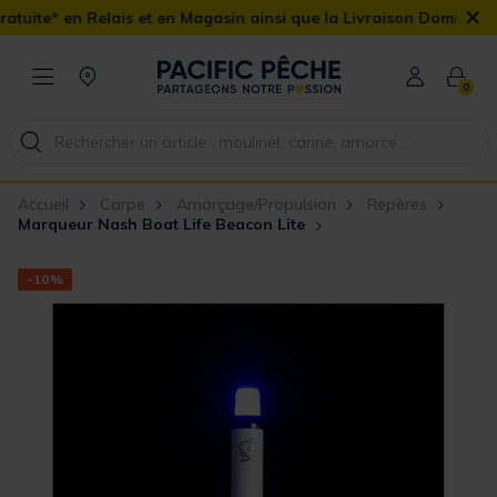
×
lais et en Magasin ainsi que la Livraison Domicile offerte dès 90€
0
Accueil
Carpe
Amorçage/Propulsion
Repères
Marqueur Nash Boat Life Beacon Lite
-10%