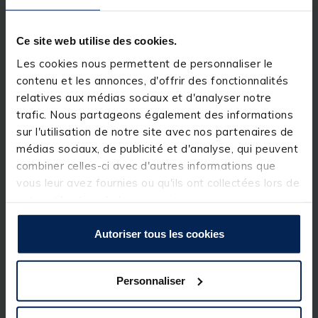
évidence l'emplacement des cannes, permettant
ainsi de ramener votre bateau en toute sécurité sur
le poste sans risquer d’emmêler vos lignes.
Ce site web utilise des cookies.
Les cookies nous permettent de personnaliser le
Détails
contenu et les annonces, d'offrir des fonctionnalités
Offre un fonctionnement automatique
relatives aux médias sociaux et d'analyser notre
d’allumage/extinction de la lumière
trafic. Nous partageons également des informations
Cinq options de couleurs – vert, rouge, bleu, violet,
sur l'utilisation de notre site avec nos partenaires de
blanc
Fonction « mémoire » pour conserver le dernier
médias sociaux, de publicité et d'analyse, qui peuvent
réglage sélectionné
combiner celles-ci avec d'autres informations que
Partie supérieure orange/blanc réfléchissante à la
vous leur avez fournies ou qu'ils ont collectées lors de
lumière
Chambre lumineuse étanche IP67
votre utilisation de leurs services.
Nécessite 2 piles AAA (non incluses)
Dimensions: 210mm (H) x 25mm (L)
Autoriser tous les cookies
Personnaliser
Spécifications