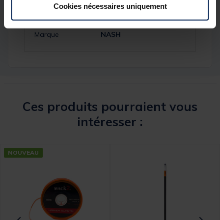
Cookies nécessaires uniquement
Réf.
237959-1
Marque
NASH
Ces produits pourraient vous
intéresser :
NOUVEAU