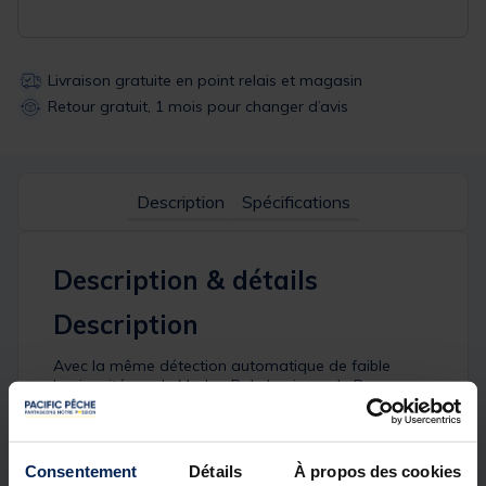
Livraison gratuite en point relais et magasin
Retour gratuit, 1 mois pour changer d’avis
Description
Spécifications
Description & détails
Description
Avec la même détection automatique de faible
luminosité que le Marker Pole lumineux, le Beacon
Lite permet de localiser votre poste facilement
lorsque vous naviguez la nuit.
Doté d'un filetage 3/8", il peut être connecté à un
Consentement
Détails
À propos des cookies
mât tempête ou sur un rod pod pour mettre en