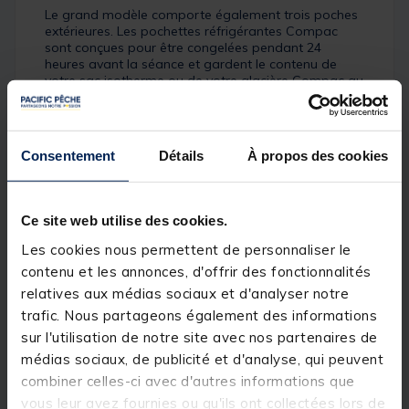
Le grand modèle comporte également trois poches
extérieures. Les pochettes réfrigérantes Compac
sont conçues pour être congelées pendant 24
heures avant la séance et gardent le contenu de
votre sac isotherme ou de votre glacière Compac au
frais le plus longtemps possible.
Petit sac isotherme :
Consentement
Détails
À propos des cookies
Dimensions : 27cm x 25cm x 12cm / 8 litres
Ce site web utilise des cookies.
Les cookies nous permettent de personnaliser le
Détails
contenu et les annonces, d'offrir des fonctionnalités
La gamme de sacs isothermes Dark Kamo Compac
relatives aux médias sociaux et d'analyser notre
a été conçue pour conserver vos appâts et votre
trafic. Nous partageons également des informations
nourriture aussi frais que possible, avec un modèle
adapté à tous vos besoins. Que vous pêchiez à la
sur l'utilisation de notre site avec nos partenaires de
journée, que vous passiez la nuit sur place ou que
médias sociaux, de publicité et d'analyse, qui peuvent
vous partiez pêcher plusieurs jours en emportant
combiner celles-ci avec d'autres informations que
une grande quantité d'appâts et de nourriture, il
existe une taille de sac isotherme qui répondra
vous leur avez fournies ou qu'ils ont collectées lors de