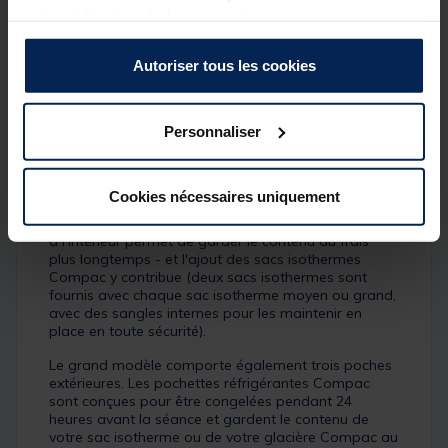
parfaitement à vos besoins, tout en ayant un aspect
votre utilisation de leurs services.
élégant et en étant spécialement conçu pour la
pêche.
Autoriser tous les cookies
L'extérieur est fabriqué dans le même tissu Dark
Kamo durable et résistant à l'eau que celui utilisé
dans toute la gamme Dark Kamo, de sorte qu'il
Personnaliser
s'harmonise avec le reste de vos bagages, et il est
doté d'une base étanche renforcée. Les parois
intérieures sont entièrement isolées pour garder le
contenu au frais ou congelé le plus longtemps
Cookies nécessaires uniquement
possible - le fait de pouvoir choisir une taille de sac
isotherme qui laisse le moins d'espace vide possible
à l'intérieur permet de garder le contenu au frais
plus longtemps - et l'ajout des sacs isothermes
Compac y contribue (deux sacs isothermes sont
fournis avec chaque sac isotherme moyen ou grand,
avec des sangles internes pour les maintenir en
place en toute sécurité).
Le grand modèle comporte également trois poches
extérieures. Les pochettes réfrigérantes Compac
sont conçues pour être congelées pendant 24
heures avant la séance et gardent le contenu de
votre sac isotherme ou de votre glacière Compac au