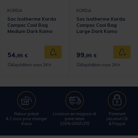
KORDA
KORDA
Sac Isotherme Korda
Sac Isotherme Korda
Compac Cool Bag
Compac Cool Bag
Medium Dark Kamo
Large Dark Kamo
54,
99,
 au panier
Ajouter au panier
Ajouter
95 €
95 €
Expédition sous 24 h
Expédition sous 24 h
Retour gratuit
Livraison en magasin et
Paiement
& 1 mois pour changer
point relais
sécurisé CB
d'avis
100% GRATUITE
& Paypal