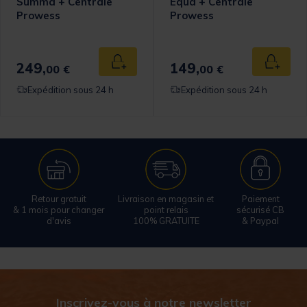
Summa + Centrale
Equa + Centrale
Prowess
Prowess
omer Rating
249,
149,
 au panier
Ajouter au panier
Ajouter
00 €
00 €
Expédition sous 24 h
Expédition sous 24 h
Retour gratuit
Livraison en magasin et
Paiement
& 1 mois pour changer
point relais
sécurisé CB
d'avis
100% GRATUITE
& Paypal
Inscrivez-vous à notre newsletter