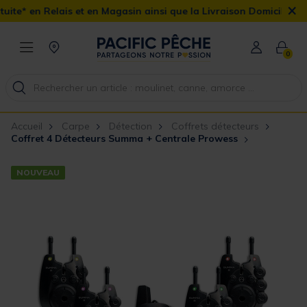
×
is et en Magasin ainsi que la Livraison Domicile offerte dès 90€
0
Accueil
Carpe
Détection
Coffrets détecteurs
Coffret 4 Détecteurs Summa + Centrale Prowess
NOUVEAU