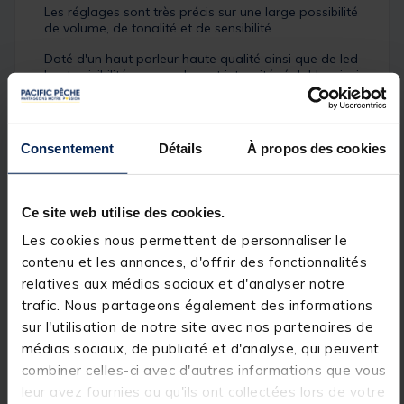
Les réglages sont très précis sur une large possibilité
de volume, de tonalité et de sensibilité.
Doté d'un haut parleur haute qualité ainsi que de led
haute visibilité avec couleur et intensité réglable, ainsi
qu'une veilleuses de nuit.
Détails
Consentement
Détails
À propos des cookies
Caractéristiques:
Détecteurs équipés d'émetteur avec centrale
Etanche
Ce site web utilise des cookies.
Portée de 400m
Haut-parleur haute qualité "tru-tones" assurant un
Les cookies nous permettent de personnaliser le
son clair et parfait
contenu et les annonces, d'offrir des fonctionnalités
Double LED haute visibilité
relatives aux médias sociaux et d'analyser notre
6 couleurs de LED ajustable
Réglage du volume , tonalité et sensibilité
trafic. Nous partageons également des informations
Son touche retourdifférent
sur l'utilisation de notre site avec nos partenaires de
Réglage de l'intensité des leds
médias sociaux, de publicité et d'analyse, qui peuvent
Avertisseur de batterie faible
Système anti-vol
combiner celles-ci avec d'autres informations que vous
Test de portée et de bonne réception
leur avez fournies ou qu'ils ont collectées lors de votre
Mode silence pendant 30 secondes