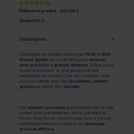
[object Object] out of 5 Customer Rating
(2)
Réference produit : 241116-1
Quantité: 1
Description
Développé en collaboration avec
Wolf
, le
Bait
Rocket Spider
est l’outil idéal pour
amorcer
avec précision à grande distance
. Grâce à son
système innovant, le chargement se fait
facilement en ouvrant l’une des sections. Vous
pouvez l’utiliser avec des
bouillettes, pellets,
graines
et même des
liquides
.
Ses
aimants puissants
garantissent que le bait
rocket reste parfaitement fermé pendant le
lancer. Une fois en contact avec l’eau, il s’ouvre
instantanément pour assurer un
amorçage
précis et efficace
.