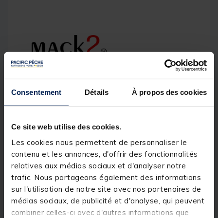
Seau Mack2 Square Bucket 10L
Consentement
Détails
À propos des cookies
[object Object] out of 5 Customer Rating
(5)
Réference produit : 236877-1
Quantité: 1
Ce site web utilise des cookies.
Les cookies nous permettent de personnaliser le
contenu et les annonces, d'offrir des fonctionnalités
Description
relatives aux médias sociaux et d'analyser notre
trafic. Nous partageons également des informations
Un seau noir de 10L vendu avec couvercle et
sur l'utilisation de notre site avec nos partenaires de
disposant d'une poignée changeable de coté.
médias sociaux, de publicité et d'analyse, qui peuvent
Dimensions: 26cm x 29cm x 19cm
combiner celles-ci avec d'autres informations que