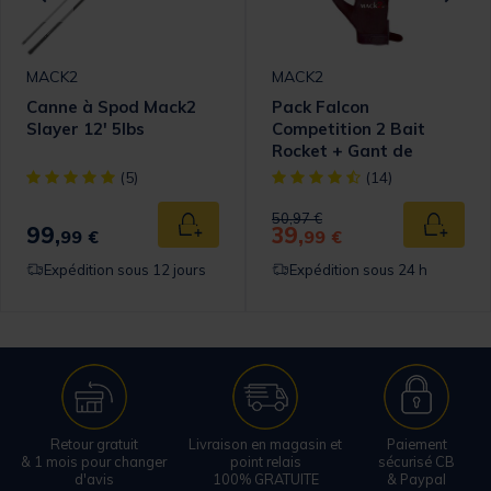
MACK2
MACK2
Canne à Spod Mack2
Pack Falcon
Slayer 12' 5lbs
Competition 2 Bait
Rocket + Gant de
Lancer
omer Rating
[object Object] out of 5 Customer Rating
[object Object] out of 5 Cust
(5)
(14)
Price reduced from
to
50,97 €
99,
39,
 au panier
Ajouter au panier
Ajouter
99 €
99 €
Expédition sous 12 jours
Expédition sous 24 h
Retour gratuit
Livraison en magasin et
Paiement
& 1 mois pour changer
point relais
sécurisé CB
d'avis
100% GRATUITE
& Paypal