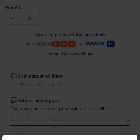
Quantité
−
+
1
Payez en
plusieurs fois sans frais
avec
ou
ou en
10x avec Alma
Commander en ligne
Expédition sous 24 h
Acheter en magasin
Choisissez un magasin pour voir la disponibilité
Rechercher votre magasin