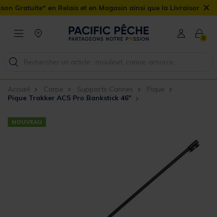
×
Gratuite* en Relais et en Magasin ainsi que la Livraison Domicile
0
Accueil
Carpe
Supports Cannes
Pique
Pique Trakker ACS Pro Bankstick 46"
NOUVEAU