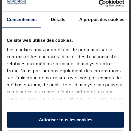
Réserver en ligne et payer en magasin
Consentement
Détails
À propos des cookies
Livraison gratuite en point relais et magasin
Retour gratuit, 1 mois pour changer d’avis
Ce site web utilise des cookies.
Les cookies nous permettent de personnaliser le
contenu et les annonces, d'offrir des fonctionnalités
Description
Spécifications
relatives aux médias sociaux et d'analyser notre
trafic. Nous partageons également des informations
sur l'utilisation de notre site avec nos partenaires de
Description & détails
médias sociaux, de publicité et d'analyse, qui peuvent
Description
combiner celles-ci avec d'autres informations que
vous leur avez fournies ou qu'ils ont collectées lors de
Le
Trakker ACS Pro Bankstick 46"
est le modèle le
votre utilisation de leurs services.
plus long de la gamme, parfaitement adapté aux
situations nécessitant une hauteur maximale et une
stabilité irréprochable.
Autoriser tous les cookies