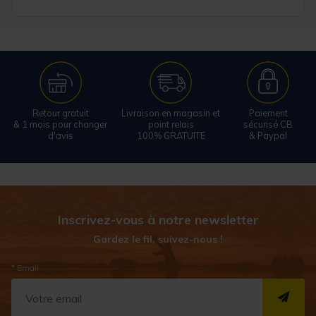
Retour gratuit
Livraison en magasin et
Paiement
& 1 mois pour changer
point relais
sécurisé CB
d'avis
100% GRATUITE
& Paypal
Inscrivez-vous à notre newsletter
Gardez le fil, suivez-nous !
* Email
S''I