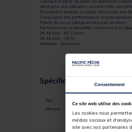
Fabriqué à partir de tubes en aluminium robust
Idéal pour une utilisation comme mâts-tempêt
Vis papillon doubles à couple élevé pour une fi
Conçu pour des performances à toute épreuve
Pointe de sol en alliage et raccords en laiton
Performances et durabilité conformes à la répu
24-46 Inch - 60-114cm
24-46 Inch - 247g
Matériau : aluminium
Spécifications
Consentement
Réf.
Ce site web utilise des cook
Marque
Les cookies nous permettent
médias sociaux et d'analyse
site avec nos partenaires d