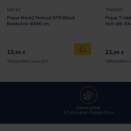
MACK2
TRAKKER
Pique Mack2 Nomad XTR Black
Pique Trakk
Bankstick 40/60 cm
Inch (45-83
13,
21,
 au panier
Ajouter au panier
99 €
99 €
Expédition sous 24 h
Expédition 
Retour gratuit
& 1 mois pour changer d'avis