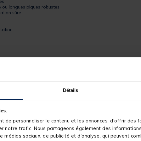
es
e ou longues piques robustes
xation sûre
tation
Détails
244155-1
ies.
TRAKKER
 de personnaliser le contenu et les annonces, d'offrir des fo
r notre trafic. Nous partageons également des informations s
e médias sociaux, de publicité et d'analyse, qui peuvent comb