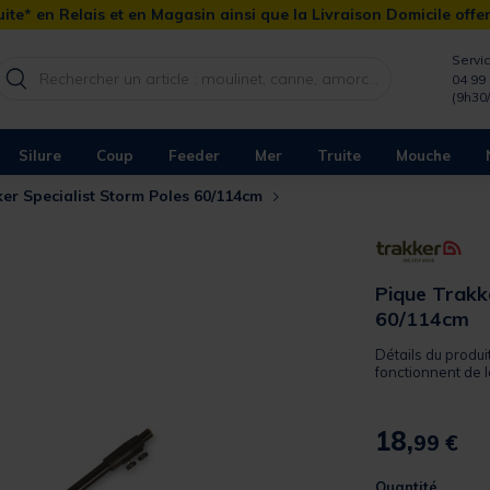
ite* en Relais et en Magasin ainsi que la Livraison Domicile offe
Servic
04 99 
(9h30
Silure
Coup
Feeder
Mer
Truite
Mouche
er Specialist Storm Poles 60/114cm
Pique Trakk
60/114cm
Détails du produi
fonctionnent de 
18,
99 €
Quantité