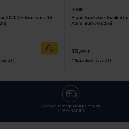
SONIK
er 2020 CV Bankstick 18
Pique Bankstick Sonik Sta
cm)
Aluminium Anodisé
15,
Ajouter au panier
99 €
sous 24 h
Expédition sous 24 h
Livraison en magasin et point relais
100% GRATUITE