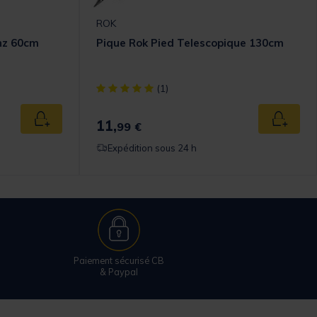
ROK
nz 60cm
Pique Rok Pied Telescopique 130cm
[object Object] out of 5 Customer Rating
(1)
11,
Ajouter au panier
Ajouter
99 €
Expédition sous 24 h
Paiement sécurisé CB
& Paypal