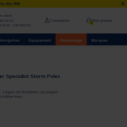
×
rte dès 90€
e client
Connexion
Mon panier
64 20 10
0
/12h30 - 13h30/17h)
Navigation
Equipement
Destockage
Marques
er Specialist Storm Poles
t : Légers et résistants, ces piques
la même man...