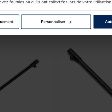
vez fournies ou qu'ils ont collectées lors de votre utilisation
s produits pourraient vous intéresse
quement
Personnaliser
Aut