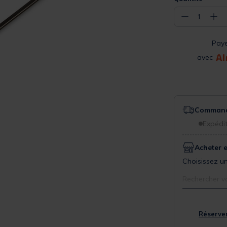
−
+
1
Pay
avec
Commande
Expédit
Acheter 
Choisissez un
Rechercher v
Réserver