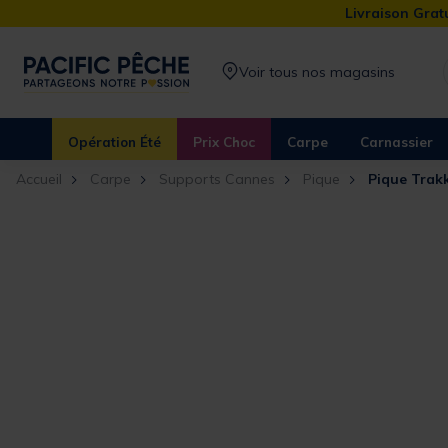
Livraison Gratu
Voir tous nos magasins
Opération Été
Prix Choc
Carpe
Carnassier
Accueil
Carpe
Supports Cannes
Pique
Pique Trakk