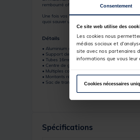
rembourré offre la meilleure protection et a ét
Consentement
Une fois vos supports arrière et détecteurs monté
quoi sauver un temps précieux au bord de l’eau
Ce site web utilise des cook
Les cookies nous permettent
Détails
médias sociaux et d'analyse
• Aluminium anodisé noir de haute qualité
site avec nos partenaires d
• Support de buzz bars usiné par découpe de p
informations que vous leur a
• Tubes 16mm
• Centre de gravité abaissé
• Multiples configurations possibles
• Montants réglables et entretoise centrale
• Sac de transport rembourré
Cookies nécessaires uni
Spécifications