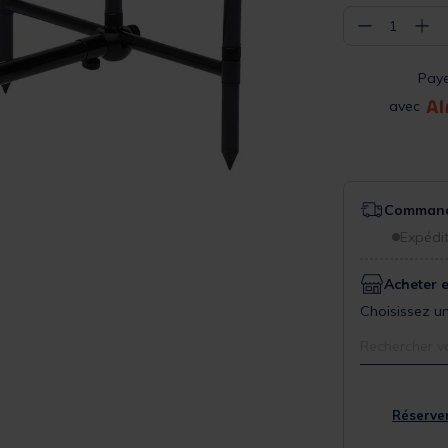
−
+
1
Pay
avec
Commande
Expédit
Acheter 
Choisissez un
Rechercher v
Réserver