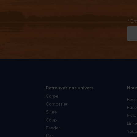
* Em
Retrouvez nos univers
Nous
Carpe
Rece
Carnassier
Face
Silure
Inst
Coup
Linke
Feeder
Yout
Mer