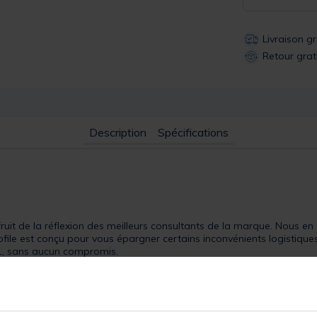
Livraison g
Retour grat
Description
Spécifications
e fruit de la réflexion des meilleurs consultants de la marque. Nous e
rofile est conçu pour vous épargner certains inconvénients logistiqu
K1, sans aucun compromis.
t fixées à l’aide d’une vis de blocage externe. Ce support en allia
, permettant un assemblage rapide et sans effort. Il est doté d’une r
uzz bars K1 sont tous pourvus de colliers de verrouillage, ce qui ve
églables via notre système K1 cam-lock, qui permet un réglage précis