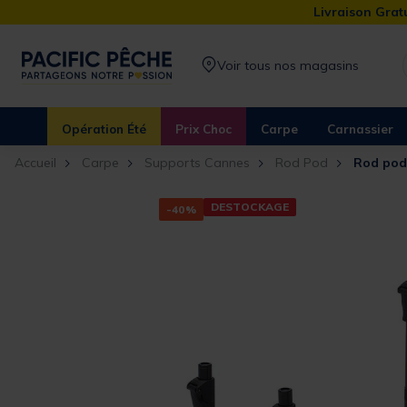
Livraison Gratu
Voir tous nos magasins
Opération Été
Prix Choc
Carpe
Carnassier
Accueil
Carpe
Supports Cannes
Rod Pod
Rod pod 
DESTOCKAGE
-40%