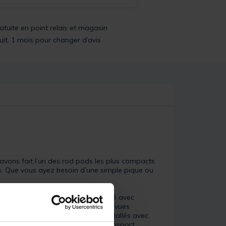
ratuite en point relais et magasin
uit, 1 mois pour changer d’avis
n avons fait l’un des rod pods les plus compacts
es. Que vous ayez besoin d’une simple pique ou
ge d’aluminium surdimensionné, usiné avec
obustesse et d’une stabilité jamais vues
ut dire que les buzz bars sont installés avec
 selon vos souhaits. Le sac de transport