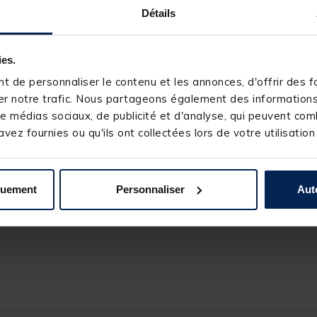
é pensé pour optimiser votre temps au bord de l’eau.
Détails
s, il suffit de retirer les pièces internes verticales puis de les pla
, pour plus de pêche et moins de bricolage !
ies.
 de personnaliser le contenu et les annonces, d'offrir des fo
r notre trafic. Nous partageons également des informations s
e médias sociaux, de publicité et d'analyse, qui peuvent comb
récision
vez fournies ou qu'ils ont collectées lors de votre utilisation
quement
Personnaliser
Aut