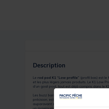
Description
Le
rod pod K1 “Low profile”
(profil bas) est l
et les plus légers jamais produits. Le K1 Low P
d’un goal post, tout est déjà compris dans le 
Les buzz bars K1 s’encastrent simplement et son
précision, est entièrement réglable en longueur
auparavant sur un ensemble aussi compact. Les b
un maximum de sécurité. Ils sont entièrement r