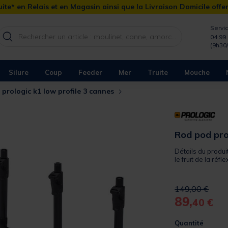
ite* en Relais et en Magasin ainsi que la Livraison Domicile offe
Servic
04 99 
(9h30
Silure
Coup
Feeder
Mer
Truite
Mouche
prologic k1 low profile 3 cannes
Rod pod prol
Détails du produit
le fruit de la réfl
Price reduced 
to
149,00 €
89,
40 €
Quantité