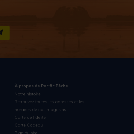
S''INSCRIRE
À propos de Pacific Pêche
Notre histoire
Retrouvez toutes les adresses et les
horaires de nos magasins
Carte de fidelité
Carte Cadeau
Plan du site