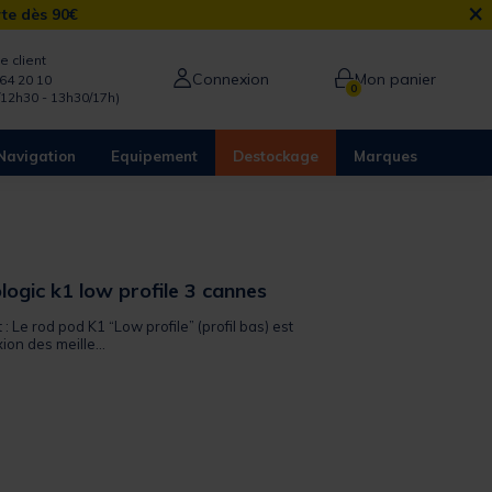
×
rte dès 90€
e client
Connexion
Mon panier
64 20 10
0
/12h30 - 13h30/17h)
Navigation
Equipement
Destockage
Marques
ogic k1 low profile 3 cannes
 : Le rod pod K1 “Low profile” (profil bas) est
exion des meille...
from