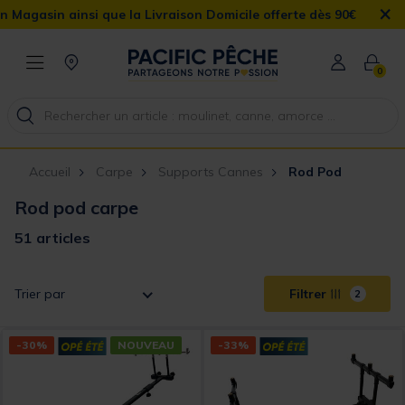
×
e la Livraison Domicile offerte dès 90€
0
Accueil
Carpe
Supports Cannes
Rod Pod
Rod pod carpe
51 articles
Trier par
Filtrer
2
-30%
NOUVEAU
-33%