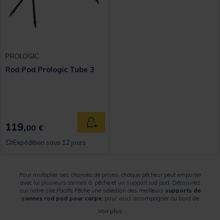
PROLOGIC
Rod Pod Prologic Tube 3
119,
Ajouter au panier
00 €
Expédition sous 12 jours
Pour multiplier ses chances de prises, chaque pêcheur peut emporter
avec lui plusieurs cannes à pêche et un support rod pod. Découvrez
sur notre site Pacific Pêche une sélection des meilleurs
supports de
cannes rod pod pour carpe
, pour vous accompagner au bord de
l'eau. Nous vous proposons un large choix de modèles qui s'adaptent
Voir plus
à tous vos besoins. Choisissez celui qui vous conviendra le mieux en