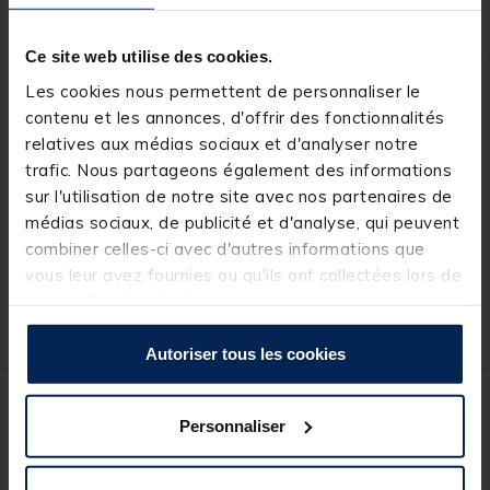
Ce site web utilise des cookies.
Les cookies nous permettent de personnaliser le
contenu et les annonces, d'offrir des fonctionnalités
relatives aux médias sociaux et d'analyser notre
SONIK
TEAM CARPFISHING
trafic. Nous partageons également des informations
Rod Pod Sonik Herox 2 Rod
Pack Repose canne 3
sur l'utilisation de notre site avec nos partenaires de
Pod Aluminium Compact
Détecteurs Process VX +
médias sociaux, de publicité et d'analyse, qui peuvent
Centrale + 3 Dropper +
Rodpod 3 cannes
combiner celles-ci avec d'autres informations que
[object Object] out of 5 Custom
(56)
vous leur avez fournies ou qu'ils ont collectées lors de
Price reduced from
to
143,98 €
votre utilisation de leurs services.
59,
119,
Ajouter au panier
Ajout
99 €
00 €
Expédition sous 7 jours
Expédition sous 24 h
Autoriser tous les cookies
-27%
PACK
Personnaliser