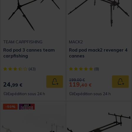
TEAM CARPFISHING
MACK2
Rod pod 3 cannes team
Rod pod mack2 revenger 4
carpfishing
cannes
[object Object] out of 5 Customer Rating
[object Object] out of 5 Custom
(43)
(8)
Price reduced from
to
199,00 €
24,
119,
Ajouter au panier
Ajout
99 €
40 €
Expédition sous 24 h
Expédition sous 24 h
-50%