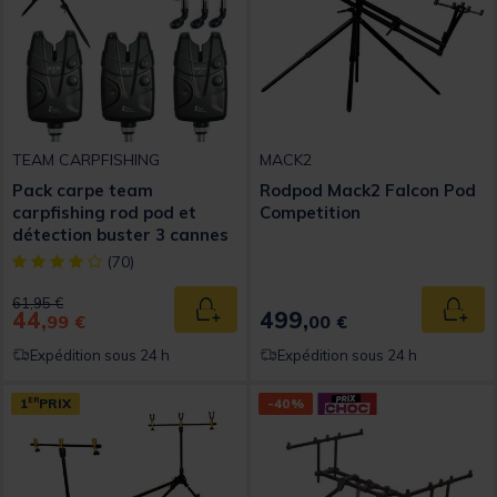
TEAM CARPFISHING
MACK2
Pack carpe team
Rodpod Mack2 Falcon Pod
carpfishing rod pod et
Competition
détection buster 3 cannes
[object Object] out of 5 Customer Rating
(70)
Price reduced from
to
61,95 €
44,
499,
Ajouter au panier
Ajout
99 €
00 €
Expédition sous 24 h
Expédition sous 24 h
1
ER
PRIX
-40%