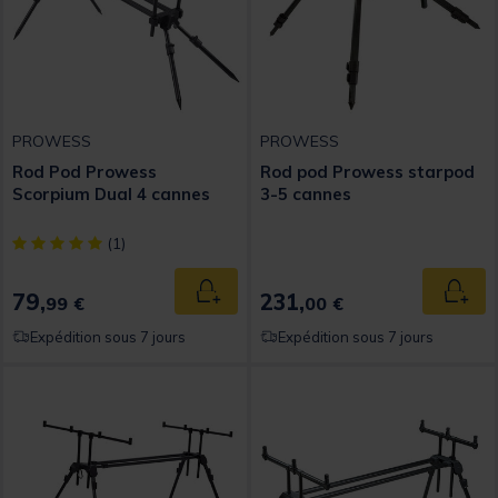
PROWESS
PROWESS
Rod Pod Prowess
Rod pod Prowess starpod
Scorpium Dual 4 cannes
3-5 cannes
[object Object] out of 5 Customer Rating
(1)
79,
231,
Ajouter au panier
Ajout
99 €
00 €
Expédition sous 7 jours
Expédition sous 7 jours