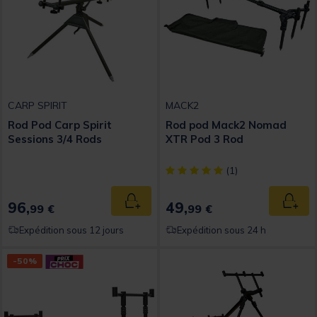
CARP SPIRIT
MACK2
Rod Pod Carp Spirit
Rod pod Mack2 Nomad
Sessions 3/4 Rods
XTR Pod 3 Rod
[object Object] out of 5 Custom
(1)
96,
49,
Ajouter au panier
Ajout
99 €
99 €
Expédition sous 12 jours
Expédition sous 24 h
-50%