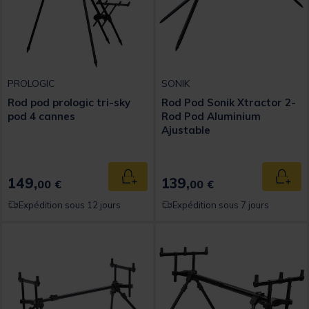
PROLOGIC
SONIK
Rod pod prologic tri-sky
Rod Pod Sonik Xtractor 2-
pod 4 cannes
Rod Pod Aluminium
Ajustable
149,
139,
Ajouter au panier
Ajout
00 €
00 €
Expédition sous 12 jours
Expédition sous 7 jours