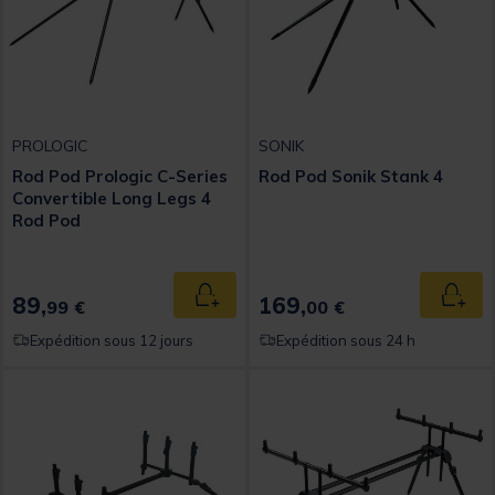
PROLOGIC
SONIK
Rod Pod Prologic C-Series
Rod Pod Sonik Stank 4
Convertible Long Legs 4
Rod Pod
89,
169,
Ajouter au panier
Ajout
99 €
00 €
Expédition sous 12 jours
Expédition sous 24 h