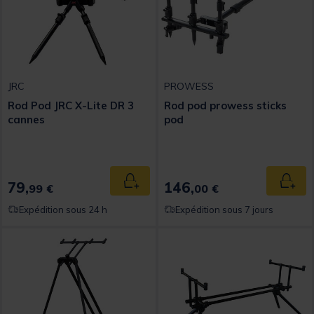
JRC
PROWESS
Rod Pod JRC X-Lite DR 3
Rod pod prowess sticks
cannes
pod
79,
146,
Ajouter au panier
Ajout
99 €
00 €
Expédition sous 24 h
Expédition sous 7 jours