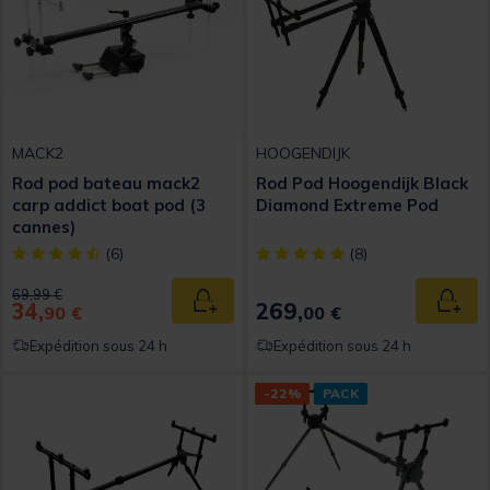
MACK2
HOOGENDIJK
Rod pod bateau mack2
Rod Pod Hoogendijk Black
carp addict boat pod (3
Diamond Extreme Pod
cannes)
[object Object] out of 5 Customer Rating
[object Object] out of 5 Custom
(6)
(8)
Price reduced from
to
69,99 €
34,
269,
Ajouter au panier
Ajout
90 €
00 €
Expédition sous 24 h
Expédition sous 24 h
-22%
PACK