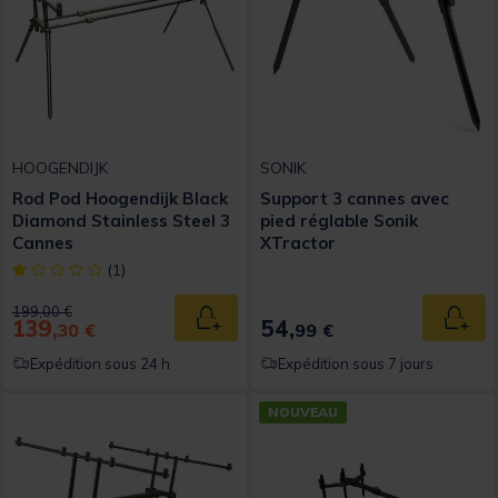
HOOGENDIJK
SONIK
Rod Pod Hoogendijk Black
Support 3 cannes avec
Diamond Stainless Steel 3
pied réglable Sonik
Cannes
XTractor
[object Object] out of 5 Customer Rating
(1)
Price reduced from
to
199,00 €
139,
54,
Ajouter au panier
Ajout
30 €
99 €
Expédition sous 24 h
Expédition sous 7 jours
NOUVEAU