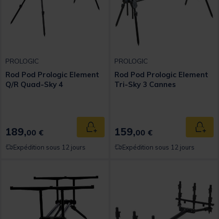
PROLOGIC
PROLOGIC
Rod Pod Prologic Element
Rod Pod Prologic Element
Q/R Quad-Sky 4
Tri-Sky 3 Cannes
189,
159,
Ajouter au panier
Ajout
00 €
00 €
Expédition sous 12 jours
Expédition sous 12 jours