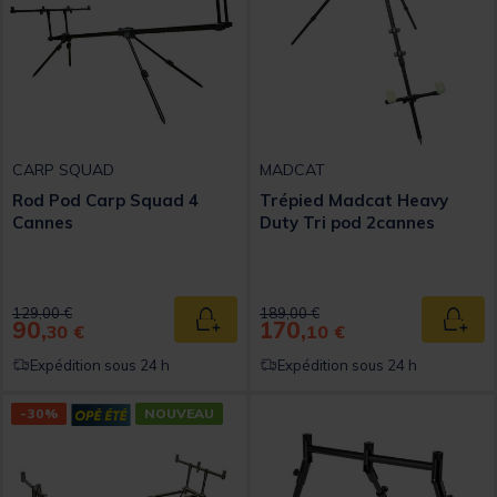
CARP SQUAD
MADCAT
Rod Pod Carp Squad 4
Trépied Madcat Heavy
Cannes
Duty Tri pod 2cannes
Price reduced from
to
Price reduced from
to
129,00 €
189,00 €
90,
170,
Ajouter au panier
Ajout
30 €
10 €
Expédition sous 24 h
Expédition sous 24 h
-30%
NOUVEAU