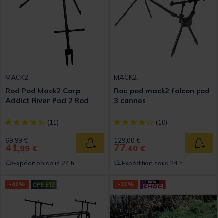
MACK2
MACK2
Rod Pod Mack2 Carp
Rod pod mack2 falcon pod
Addict River Pod 2 Rod
3 cannes
[object Object] out of 5 Customer Rating
[object Object] out of 5 Custom
(11)
(10)
Price reduced from
to
Price reduced from
to
69,99 €
129,00 €
41,
77,
Ajouter au panier
Ajout
99 €
40 €
Expédition sous 24 h
Expédition sous 24 h
-40%
-30%