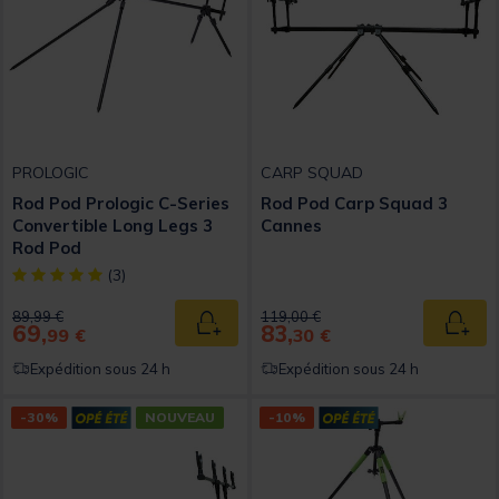
PROLOGIC
CARP SQUAD
Rod Pod Prologic C-Series
Rod Pod Carp Squad 3
Convertible Long Legs 3
Cannes
Rod Pod
[object Object] out of 5 Customer Rating
(3)
Price reduced from
to
Price reduced from
to
89,99 €
119,00 €
69,
83,
Ajouter au panier
Ajout
99 €
30 €
Expédition sous 24 h
Expédition sous 24 h
-30%
NOUVEAU
-10%