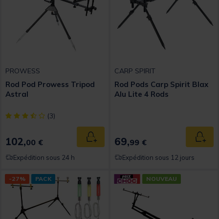
PROWESS
CARP SPIRIT
Rod Pod Prowess Tripod
Rod Pods Carp Spirit Blax
Astral
Alu Lite 4 Rods
[object Object] out of 5 Customer Rating
(3)
102,
69,
Ajouter au panier
Ajout
00 €
99 €
Expédition sous 24 h
Expédition sous 12 jours
-27%
PACK
NOUVEAU