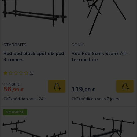
STARBAITS
SONIK
Rod pod black spot dlx pod
Rod Pod Sonik Stanz All-
3 cannes
terrain Lite
[object Object] out of 5 Customer Rating
(1)
Price reduced from
to
114,00 €
56,
119,
Ajouter au panier
Ajout
99 €
00 €
Expédition sous 24 h
Expédition sous 7 jours
NOUVEAU