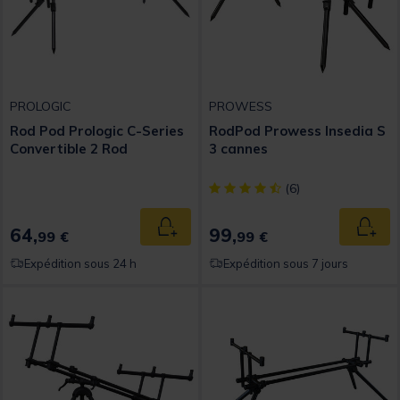
PROLOGIC
PROWESS
Rod Pod Prologic C-Series
RodPod Prowess Insedia S
Convertible 2 Rod
3 cannes
[object Object] out of 5 Custom
(6)
64,
99,
Ajouter au panier
Ajout
99 €
99 €
Expédition sous 24 h
Expédition sous 7 jours