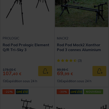
PROLOGIC
MACK2
Rod Pod Prologic Element
Rod Pod Mack2 Xanthor
Q/R Tri-Sky 3
Pod 3 cannes Aluminium
[object Object] out of 5 Custom
(3)
Price reduced from
to
Price reduced from
to
179,00 €
99,99 €
107,
69,
Ajouter au panier
Ajout
40 €
99 €
Expédition sous 24 h
Expédition sous 24 h
-22%
-30%
NOUVEAU