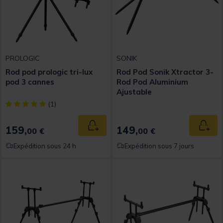
PROLOGIC
SONIK
Rod pod prologic tri-lux
Rod Pod Sonik Xtractor 3-
pod 3 cannes
Rod Pod Aluminium
Ajustable
[object Object] out of 5 Customer Rating
(1)
159,
149,
Ajouter au panier
Ajout
00 €
00 €
Expédition sous 24 h
Expédition sous 7 jours