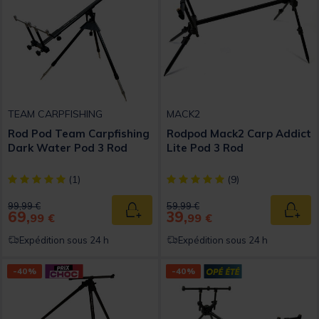
TEAM CARPFISHING
MACK2
Rod Pod Team Carpfishing
Rodpod Mack2 Carp Addict
Dark Water Pod 3 Rod
Lite Pod 3 Rod
[object Object] out of 5 Customer Rating
[object Object] out of 5 Custom
(1)
(9)
Price reduced from
to
Price reduced from
to
99,99 €
59,99 €
69,
39,
Ajouter au panier
Ajout
99 €
99 €
Expédition sous 24 h
Expédition sous 24 h
-40%
-40%