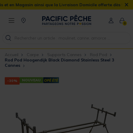
×
Magasin ainsi que la Livraison Domicile offerte dès 90€
0
Accueil
Carpe
Supports Cannes
Rod Pod
Rod Pod Hoogendijk Black Diamond Stainless Steel 3
Cannes
NOUVEAU
-30%