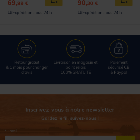
69,
90,
 au panier
Ajouter au panier
Ajouter
99 €
30 €
Expédition sous 24 h
Expédition sous 24 h
Retour gratuit
Livraison en magasin et
Paiement
& 1 mois pour changer
point relais
sécurisé CB
d'avis
100% GRATUITE
& Paypal
Inscrivez-vous à notre newsletter
Gardez le fil, suivez-nous !
* Email