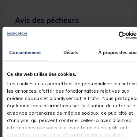
Avis des pêcheurs
1
/
5
Avis vérifié
Décu. Mauvais collage 
Consentement
Détails
À propos des coo
pieds. Article inutilisabl
premier montage.

Basé sur
1
avis soumis à un
N'est pas à la hauteur d
contrôle
produit Léon, surtout à 
Ce site web utilise des cookies.
Voir tous les avis sur ce site
Dommage, ce rod pod 
très beau.
Les cookies nous permettent de personnaliser le contenu
5
étoiles
0
les annonces, d'offrir des fonctionnalités relatives aux
Avis du
27/05/2026
, suite
expérience du
23/04/2026
4
étoiles
0
médias sociaux et d'analyser notre trafic. Nous partageo
Johan P.
3
étoiles
0
également des informations sur l'utilisation de notre site
Utile
(1)
avec nos partenaires de médias sociaux, de publicité et
2
étoiles
0
Signaler
d'analyse, qui peuvent combiner celles-ci avec d'autres
1
étoile
1
informations que vous leur avez fournies ou qu'ils ont
Réponse de
collectées lors de votre utilisation de leurs services.
pacificpeche.com