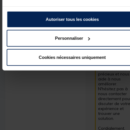
Bonjour, 

Nous sommes 
Autoriser tous les cookies
sincèrement 
désolés 
d'apprendre que
ce rod pod n'a 
Personnaliser
pas répondu à 
vos attentes et 
que vous avez 
rencontré des 
Cookies nécessaires uniquement
problèmes lors 
de son montage.
Votre retour est 
précieux et nous 
aide à nous 
améliorer. 
N'hésitez pas à 
nous contacter 
directement pour
discuter de votre
expérience et 
trouver une 
solution. 

Cordialement.
