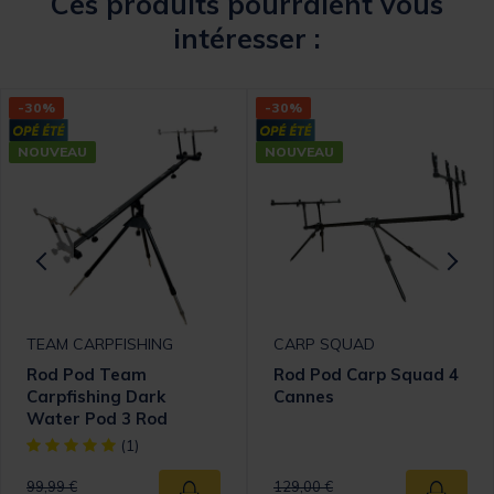
Ces produits pourraient vous
intéresser :
-30%
-30%
NOUVEAU
NOUVEAU
TEAM CARPFISHING
CARP SQUAD
Rod Pod Team
Rod Pod Carp Squad 4
Carpfishing Dark
Cannes
Water Pod 3 Rod
omer Rating
[object Object] out of 5 Customer Rating
(1)
Price reduced from
to
Price reduced from
to
99,99 €
129,00 €