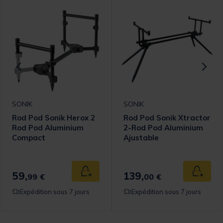
SONIK
SONIK
Rod Pod Sonik Herox 2
Rod Pod Sonik Xtractor
Rod Pod Aluminium
2-Rod Pod Aluminium
Compact
Ajustable
59,
139,
 au panier
Ajouter au panier
Ajouter
99 €
00 €
Expédition sous 7 jours
Expédition sous 7 jours