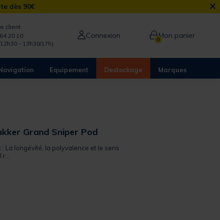
×
rte dès 90€
e client
Connexion
Mon panier
64 20 10
0
/12h30 - 13h30/17h)
Navigation
Equipement
Destockage
Marques
kker Grand Sniper Pod
 : La longévité, la polyvalence et le sens
r...