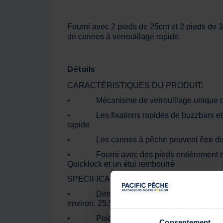
Fourni avec 2 pieds de 25cm et 2 pieds de 3
de cannes à verrouillage rapide.
Détails
CARACTÉRISTIQUES DU PRODUIT:
• Mécanisme de verrouillage unique qui perm
• Les fixations rapides de buzzbars et le
rapide
• Les cannes à pêche peuvent être dispos
• Fourni avec des pieds entièrement réglab
Quicklock et un étui rembourré
SPECIFICATIONS TECHNIQUES:
• Dimensions: Longueur totale du pod envi
environ. 25.5-46cm & 30-56cm
• Poids: environ. 3.3kg (emballé)
Consentement