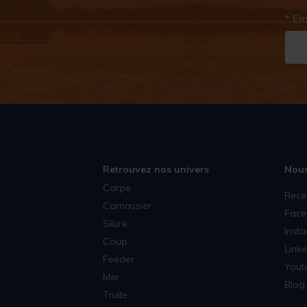
* Em
Retrouvez nos univers
Nous
Carpe
Rece
Carnassier
Face
Silure
Inst
Coup
Linke
Feeder
Yout
Mer
Blog 
Truite