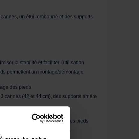
 cannes, un étui rembourré et des supports
a stabilité et faciliter l’utilisation
ieds permettent un montage/démontage
age des pieds
 cannes (42 et 44 cm), des supports arrière
ron. 42.5 & 44.5cm, longueur des pieds
À propos des cookies