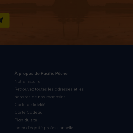
S''INSCRIRE
À propos de Pacific Pêche
Notre histoire
Retrouvez toutes les adresses et les
horaires de nos magasins
Carte de fidelité
Carte Cadeau
Plan du site
Index d'égalité professionnelle