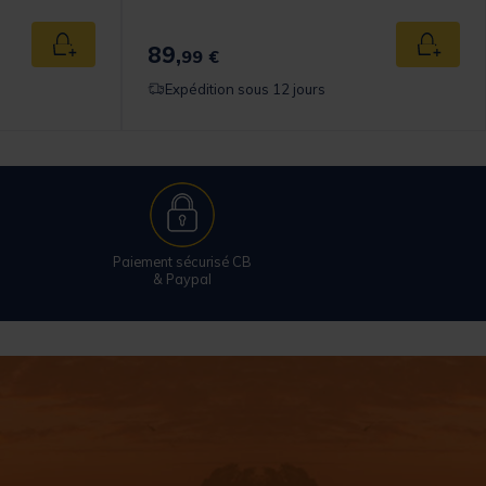
89,
Ajouter au panier
Ajouter
99 €
Expédition sous 12 jours
Paiement sécurisé CB
& Paypal