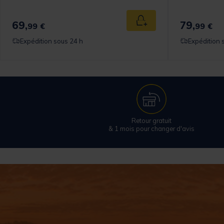
69,
79,
 au panier
Ajouter au panier
99 €
99 €
Expédition sous 24 h
Expédition 
Retour gratuit
& 1 mois pour changer d'avis