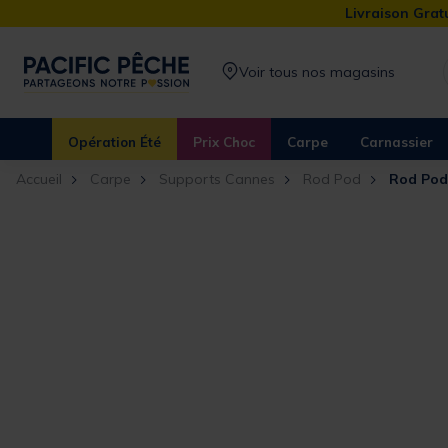
Livraison Gratu
Voir tous nos magasins
Opération Été
Prix Choc
Carpe
Carnassier
Accueil
Carpe
Supports Cannes
Rod Pod
Rod Pod