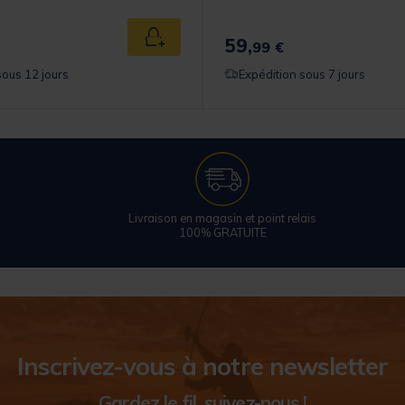
59,
Ajouter au panier
99 €
sous 12 jours
Expédition sous 7 jours
Livraison en magasin et point relais
100% GRATUITE
Inscrivez-vous à notre newsletter
Gardez le fil, suivez-nous !