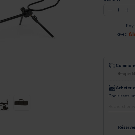
−
+
1
Pay
avec
Commande
Expédit
Acheter 
Choisissez un
Rechercher v
Réserver