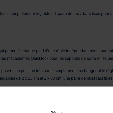
0cm, complètement réglables, 1 paire de buzz bars fixes pour 3
et à chaque pied d’être réglé indépendamment pour optimiser l
s mécanismes Quicklock pour les supports de barre et les p
ées en position très haute simplement en changeant le régl
les de 2 x 25 cm et 2 x 30 cm, une paire de buzzbars fixes 3
ron. 118-168cm (buzzer bar to buzzer bar), buzzer bars envi
Détails