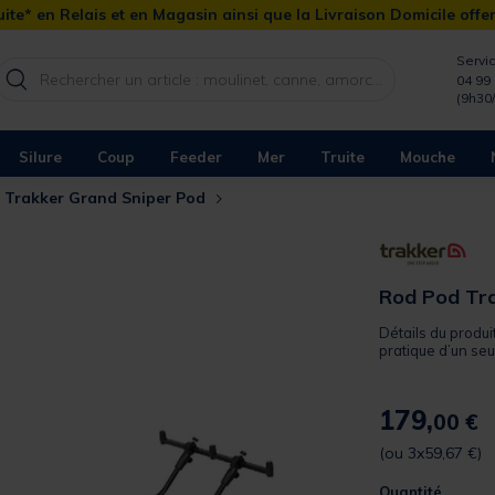
ite* en Relais et en Magasin ainsi que la Livraison Domicile offe
Servic
04 99 
(9h30
Silure
Coup
Feeder
Mer
Truite
Mouche
 Trakker Grand Sniper Pod
Rod Pod Tra
Détails du produit
pratique d’un seul 
179,
00 €
(ou 3x59,67 €)
Quantité