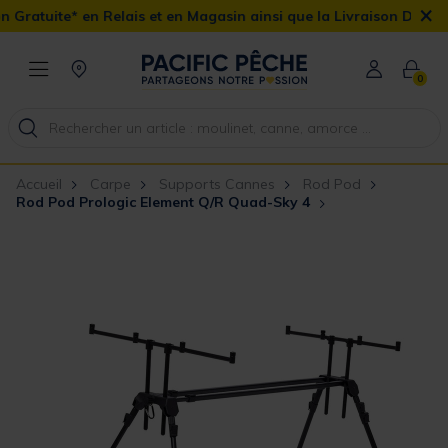
×
Relais et en Magasin ainsi que la Livraison Domicile offerte dès 
0
Accueil
Carpe
Supports Cannes
Rod Pod
Rod Pod Prologic Element Q/R Quad-Sky 4