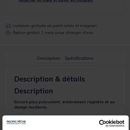
Réserver en ligne et payer en magasin
Livraison gratuite en point relais et magasin
Retour gratuit, 1 mois pour changer d’avis
Description
Spécifications
Description & détails
Description
Encore plus polyvalent, entièrement réglable et au
design moderne.
Conçu pour une utilisation simplifiée grâce à son
système de verrouillage sécurisé, ce rod pod peut
être ajusté en longueur et en hauteur, offrant ainsi