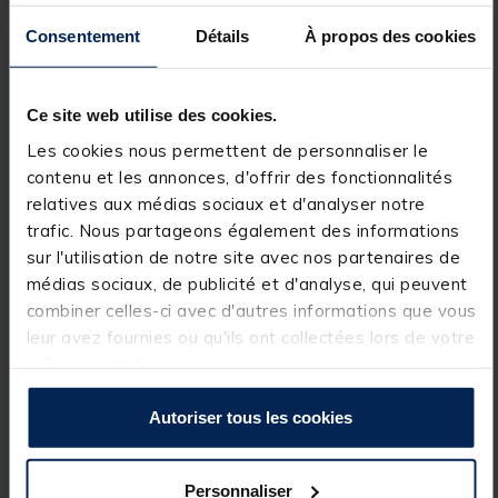
une stabilité optimale dans diverses situations.
Consentement
Détails
À propos des cookies
Les pieds peuvent être fixés à deux positions de
verrouillage différentes, permettant d’élever ou
d’abaisser vos cannes selon vos besoins.
Ce site web utilise des cookies.
L’alignement précis des buzz bars pour vos
détecteurs et supports arrière est facilité par les
Les cookies nous permettent de personnaliser le
colliers d’alignement ajustables.
contenu et les annonces, d'offrir des fonctionnalités
relatives aux médias sociaux et d'analyser notre
Détails
trafic. Nous partageons également des informations
sur l'utilisation de notre site avec nos partenaires de
Pieds avant Q/R entièrement réglables 100cm-
180cm - deux fournis
médias sociaux, de publicité et d'analyse, qui peuvent
Pieds arrière Q/R entièrement réglables 38cm-60cm -
combiner celles-ci avec d'autres informations que vous
quatre fournis
leur avez fournies ou qu'ils ont collectées lors de votre
Barres d'appui QR avec colliers d'alignement
Cadre télescopique à double poutre entièrement
utilisation de leurs services.
réglable 70cm-128cm
Cames de verrouillage sécurisées
Autoriser tous les cookies
Crochet d'ancrage
Barre d'arrêt à 4 tiges - 57-72cm
Fourni avec un sac de transport rembourré de luxe
Personnaliser