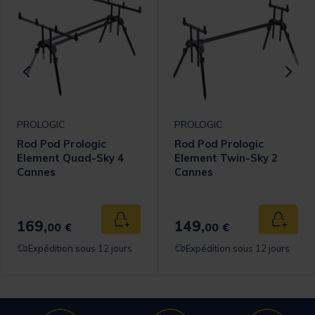
PROLOGIC
PROLOGIC
Rod Pod Prologic
Rod Pod Prologic
Element Quad-Sky 4
Element Twin-Sky 2
Cannes
Cannes
169,
149,
 au panier
Ajouter au panier
Ajouter
00 €
00 €
Expédition sous 12 jours
Expédition sous 12 jours