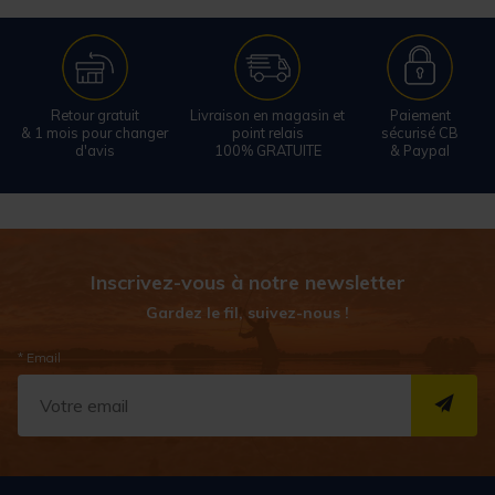
Retour gratuit
Livraison en magasin et
Paiement
& 1 mois pour changer
point relais
sécurisé CB
d'avis
100% GRATUITE
& Paypal
Inscrivez-vous à notre newsletter
Gardez le fil, suivez-nous !
* Email
S''I