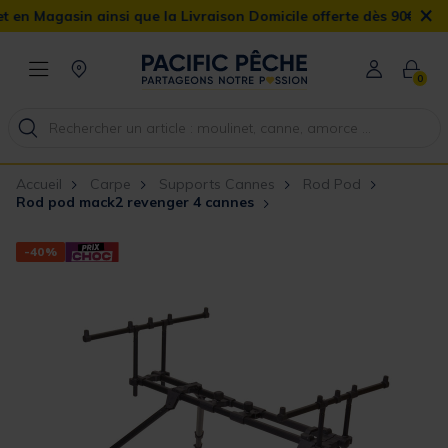
×
agasin ainsi que la Livraison Domicile offerte dès 90€
0
Accueil
Carpe
Supports Cannes
Rod Pod
Rod pod mack2 revenger 4 cannes
-40%