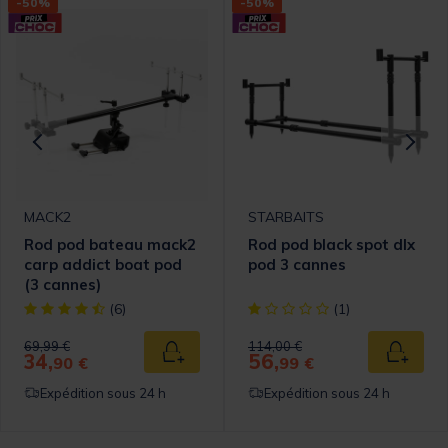
-50%
-50%
MACK2
STARBAITS
Rod pod bateau mack2
Rod pod black spot dlx
carp addict boat pod
pod 3 cannes
(3 cannes)
omer Rating
[object Object] out of 5 Customer Rating
[object Object] out of 5 Cust
(6)
(1)
Price reduced from
to
Price reduced from
to
69,99 €
114,00 €
34,
56,
 au panier
Ajouter au panier
Ajouter
90 €
99 €
Expédition sous 24 h
Expédition sous 24 h