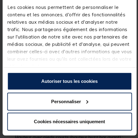
Utilisation ultra-polyvalente : setup bas,
Les cookies nous permettent de personnaliser le
intermédiaire ou très haut
contenu et les annonces, d'offrir des fonctionnalités
relatives aux médias sociaux et d'analyser notre
Pieds et barre centrale extensibles
trafic. Nous partageons également des informations
Inclus :
4 pieds courts
sur l'utilisation de notre site avec nos partenaires de
Angles de pieds multi-verrouillables
médias sociaux, de publicité et d'analyse, qui peuvent
combiner celles-ci avec d'autres informations que vous
Colliers d’alignement des buzz bars
leur avez fournies ou qu'ils ont collectées lors de votre
Système de verrouillage
cam-lock
robuste
utilisation de leurs services.
Version 2 cannes (existe aussi en 3 et 4 cannes)
Autoriser tous les cookies
Compatibilité avec pieds courts et pieds longs
(vendus séparément)
Inclus :
housse rembourrée de transport
Personnaliser
Dimensions :
Cookies nécessaires uniquement
Longueur barre centrale :
94 – 175 cm
Hauteur avec pieds courts (hauteur buzz bar avant) :