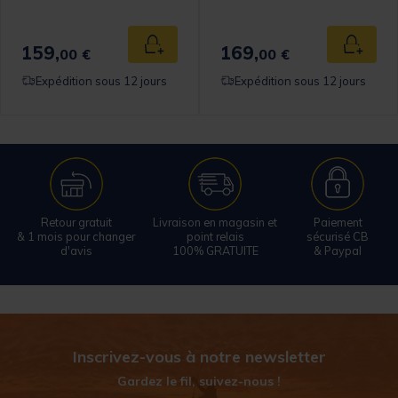
159,
169,
 au panier
Ajouter au panier
Ajouter
00 €
00 €
Expédition sous 12 jours
Expédition sous 12 jours
Retour gratuit
Livraison en magasin et
Paiement
& 1 mois pour changer
point relais
sécurisé CB
d'avis
100% GRATUITE
& Paypal
Inscrivez-vous à notre newsletter
Gardez le fil, suivez-nous !