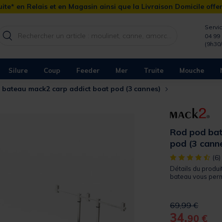
ite* en Relais et en Magasin ainsi que la Livraison Domicile offe
Servic
04 99 
(9h30
Silure
Coup
Feeder
Mer
Truite
Mouche
 bateau mack2 carp addict boat pod (3 cannes)
Rod pod bat
pod (3 cann
[object Object]
(6)
Détails du produi
bateau vous perme
Price reduced 
to
69,99 €
34,
90 €