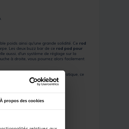
.
ible poids ainsi qu'une grande solidité. Ce
rod
arpe. Les deux buzz bar de ce
rod pod pour
le aussi, d'un système de réglage sur la
auche à droite, vous pourrez alors facilement
re pneumatique par exemple. Très pratique, ce
À propos des cookies
nctionnalités relatives aux