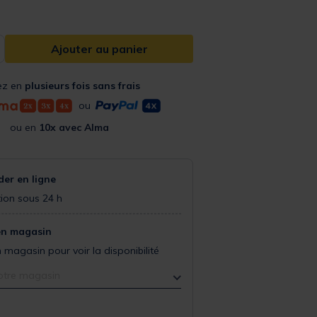
Ajouter au panier
ez en
plusieurs fois sans frais
ou
ou en
10x avec Alma
r en ligne
ion sous 24 h
en magasin
 magasin pour voir la disponibilité
otre magasin