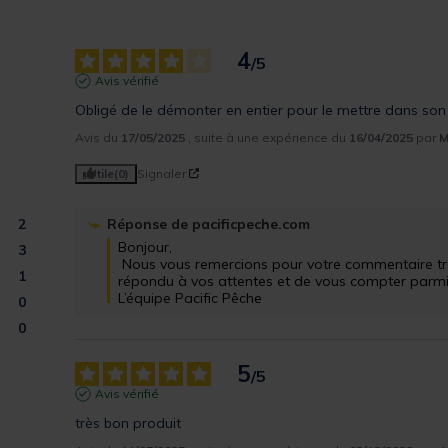
4
/
5
Avis vérifié
Obligé de le démonter en entier pour le mettre dans son
Avis du
17/05/2025
, suite à une expérience du
16/04/2025
par
M
Utile
(0)
Signaler
2
Réponse de
pacificpeche.com
Bonjour,

3
 Nous vous remercions pour votre commentaire très positif. Nous sommes ravis d'avoir 
1
répondu à vos attentes et de vous compter parmi nos
L’équipe Pacific Pêche
0
0
5
/
5
Avis vérifié
très bon produit