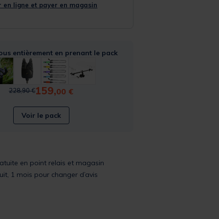
 en ligne et payer en magasin
ous entièrement en prenant le pack
159,
Price reduced from
to
00 €
228,90 €
Voir le pack
ratuite en point relais et magasin
uit, 1 mois pour changer d’avis