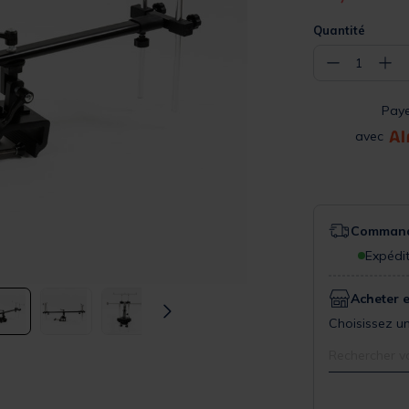
Quantité
−
+
1
Pay
avec
Commande
Expédit
Acheter 
Choisissez un
Rechercher v