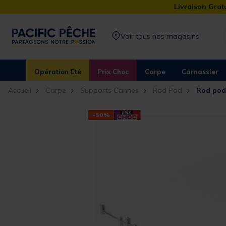
Livraison Gratu
Voir tous nos magasins
Opération Été
Prix Choc
Carpe
Carnassier
Accueil
Carpe
Supports Cannes
Rod Pod
Rod pod
-50%