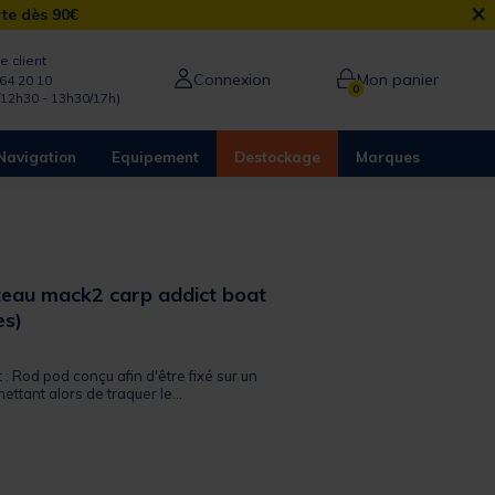
×
rte dès 90€
e client
Connexion
Mon panier
64 20 10
0
/12h30 - 13h30/17h)
Navigation
Equipement
Destockage
Marques
eau mack2 carp addict boat
es)
 out of 5 Customer Rating
t : Rod pod conçu afin d'être fixé sur un
ttant alors de traquer le...
from