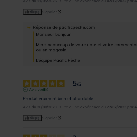
Avis du
11/05/2025
, suite à une expérience du
02/12/2022
par
A
Utile
(0)
Signaler
Réponse de
pacificpeche.com
Monsieur bonjour,

Merci beaucoup de votre note et votre commentaire.
ou en magasin.

L’équipe Pacific Pêche
5
/
5
Avis vérifié
Produit vraiment bien et abordable.
Avis du
28/08/2023
, suite à une expérience du
27/07/2023
par
A
Utile
(0)
Signaler