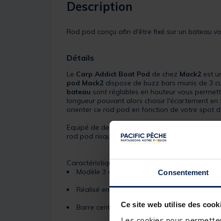
Description
Rod pod conçu afin d'être fixé sur un bateau v
Détails
Le
Carp Addict Boat Pod
de chez
Mack2
est u
pod Mack2
dispose de buzz bars munis de 3 cu
bateau
sont réglables en hauteur vous permetta
longueur pouvant alors choisir l'écartement en 
orienter ce rod pod en fonction de votre spot 
Equipé de deux vis et d'un large bloc, vous pou
rod pod risque bien de vous ouvrir de nouveaux
Caractéristiques :
Modèle 3 cannes
Consentement
Réalisé en aluminium
Ce site web utilise des cook
Barre centrale réglable
Les cookies nous permettent