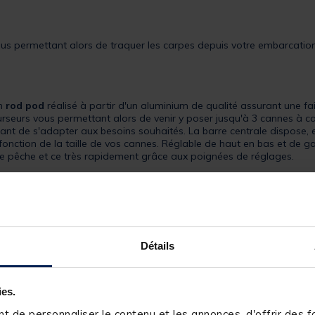
ous permettant alors de traquer les carpes depuis votre embarcation
n
rod pod
réalisé à partir d'un aluminium de qualité assurant une fa
rseurs vous permettant alors de venir y poser jusqu'à 3 cannes à c
nt de s'adapter aux besoins souhaités. La barre centrale dispose, el
fonction de la taille de vos cannes. Réglable de haut en bas et de g
de pêche et ce très rapidement grâce aux poignées de réglages.
rrez alors fixer fermement ce rod pod sur le tableau arrière de vot
 horizons et vous donner l'envie de pêcher depuis une embarcation.
Détails
ies.
 de personnaliser le contenu et les annonces, d'offrir des fo