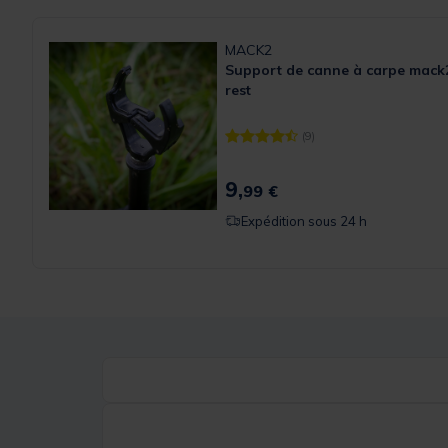
MACK2
Support de canne à carpe mack2
rest
(9)
[object Object] out of 5 Customer
9,
99 €
Expédition sous 24 h