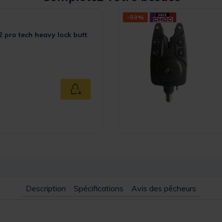
-50%
 pro tech heavy lock butt
 Rating
Ajouter au panier
Description
Spécifications
Avis des pêcheurs