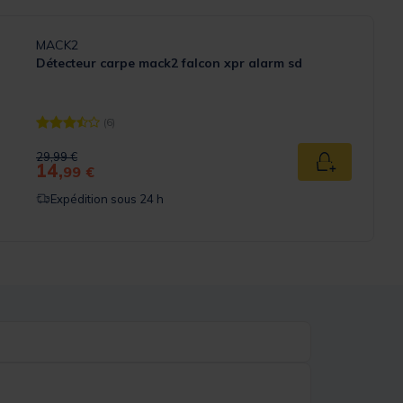
MACK2
Détecteur carpe mack2 falcon xpr alarm sd
(6)
[object Object] out of 5 Customer Rating
Price reduced from
to
29,99 €
14,
Ajouter au p
99 €
Expédition sous 24 h