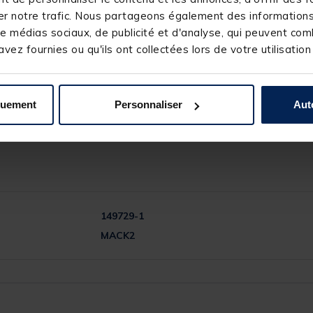
r notre trafic. Nous partageons également des informations s
e médias sociaux, de publicité et d'analyse, qui peuvent comb
vez fournies ou qu'ils ont collectées lors de votre utilisation
arcation
quement
Personnaliser
Aut
149729-1
MACK2