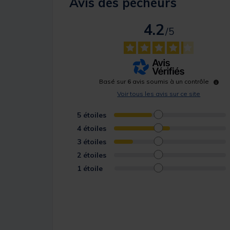
Avis des pêcheurs
4.2
/
5
Basé sur
6
avis soumis à un contrôle
Voir tous les avis sur ce site
5
étoiles
4
étoiles
3
étoiles
2
étoiles
1
étoile