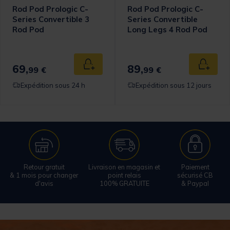
Rod Pod Prologic C-
Rod Pod Prologic C-
Series Convertible 3
Series Convertible
Rod Pod
Long Legs 4 Rod Pod
69,
89,
 au panier
Ajouter au panier
Ajouter
99 €
99 €
Expédition sous 24 h
Expédition sous 12 jours
Retour gratuit
Livraison en magasin et
Paiement
& 1 mois pour changer
point relais
sécurisé CB
d'avis
100% GRATUITE
& Paypal