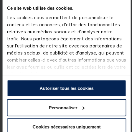
verrouillage sécurisées, le rod pod de la série C peut
Ce site web utilise des cookies.
être ajusté en longueur et en hauteur, de sorte qu'il
peut vous offrir une stabilité supérieure dans un
Les cookies nous permettent de personnaliser le
large éventail de situations.
contenu et les annonces, d'offrir des fonctionnalités
Les pieds peuvent également être fixés dans deux
relatives aux médias sociaux et d'analyser notre
positions de verrouillage différentes pour permettre
trafic. Nous partageons également des informations
à vos cannes d'être relevées ou abaissées en
sur l'utilisation de notre site avec nos partenaires de
conséquence.
médias sociaux, de publicité et d'analyse, qui peuvent
L'alignement précis des buzz bar pour vos
combiner celles-ci avec d'autres informations que vous
détecteurs et vos supports arrières est une jeu
d'enfant grâce aux colliers d'alignement ajustés.
leur avez fournies ou qu'ils ont collectées lors de votre
utilisation de leurs services.
Autoriser tous les cookies
Spécifications
Personnaliser
Réf.
159576-1
Cookies nécessaires uniquement
Marque
PROLOGIC