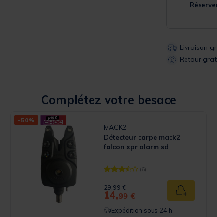
Réserver
Livraison g
Retour grat
Complétez votre besace
-50%
MACK2
Détecteur carpe mack2
falcon xpr alarm sd
(6)
 Rating
[object Object] out of 5 Customer 
Price reduced from
to
29,99 €
14,
u panier
Ajouter au
99 €
Expédition sous 24 h