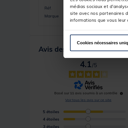
médias sociaux et d'analyse
Réf.
site avec nos partenaires d
Marque
informations que vous leur a
Cookies nécessaires uni
Avis des pêcheurs
4.1
/
5
Basé sur
11
avis soumis à un contrôle
Voir tous les avis sur ce site
5
étoiles
4
étoiles
3
étoiles