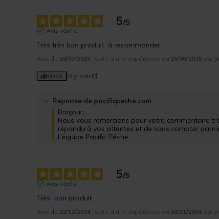
5
/
5
Avis vérifié
Très très bon produit  à recommander
Avis du
26/07/2025
, suite à une expérience du
25/06/2025
par
J
Utile
(0)
Signaler
Réponse de
pacificpeche.com
Bonjour,

Nous vous remercions pour votre commentaire très
répondu à vos attentes et de vous compter parmi nos
L’équipe Pacific Pêche
5
/
5
Avis vérifié
Très  bon produit
Avis du
22/12/2024
, suite à une expérience du
20/11/2024
par
J