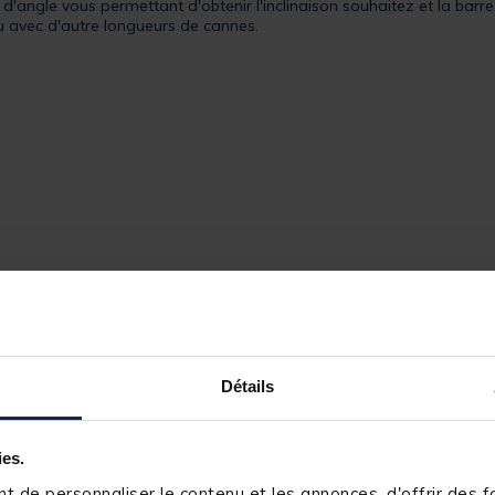
'angle vous permettant d'obtenir l'inclinaison souhaitez et la barre 
u avec d'autre longueurs de cannes.
les 80 cm du bas de la barre centrale
Détails
ies.
 de personnaliser le contenu et les annonces, d'offrir des fo