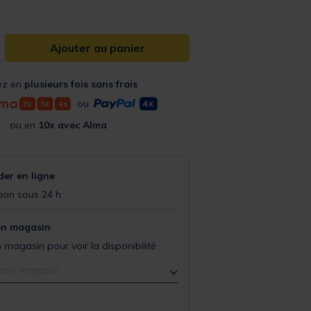
Ajouter au panier
ez en
plusieurs fois sans frais
ou
ou en
10x avec Alma
r en ligne
ion sous 24 h
en magasin
 magasin pour voir la disponibilité
otre magasin