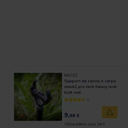
MACK2
Support de canne à carpe
mack2 pro tech heavy lock
butt rest
(9)
[object Object] out of 5 Customer
9,
Ajouter a
99 €
Expédition sous 24 h