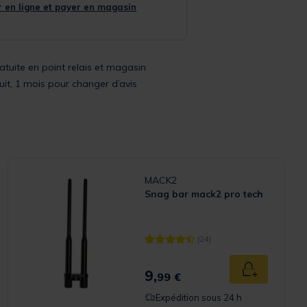
 en ligne et payer en magasin
ratuite en point relais et magasin
uit, 1 mois pour changer d’avis
MACK2
Snag bar mack2 pro tech
(24)
Rating
[object Object] out of 5 Customer R
9,
 panier
Ajouter au p
99 €
Expédition sous 24 h