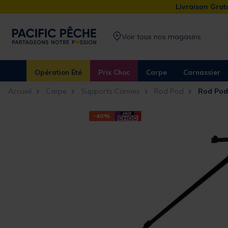
Livraison Gratu
Voir tous nos magasins
Opération Été
Prix Choc
Carpe
Carnassier
Accueil
Carpe
Supports Cannes
Rod Pod
Rod Pod
-40%