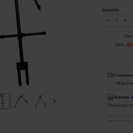
Quantité
−
+
1
Pay
avec
Commande
Expédit
Acheter 
Choisissez un
Rechercher v