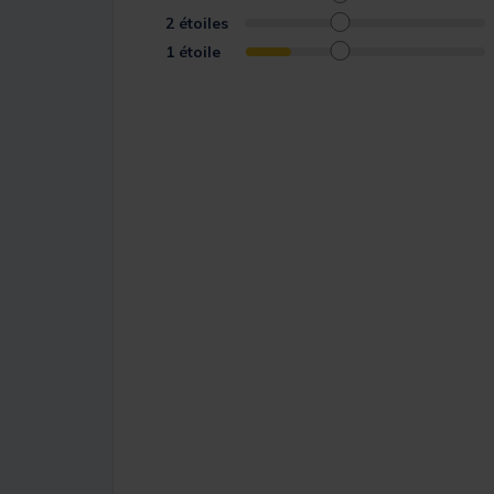
2
étoiles
1
étoile