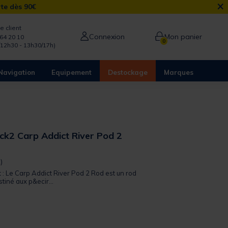
×
rte dès 90€
e client
Connexion
Mon panier
64 20 10
0
/12h30 - 13h30/17h)
Navigation
Equipement
Destockage
Marques
k2 Carp Addict River Pod 2
 out of 5 Customer Rating
)
t : Le Carp Addict River Pod 2 Rod est un rod
tiné aux p&ecir...
from