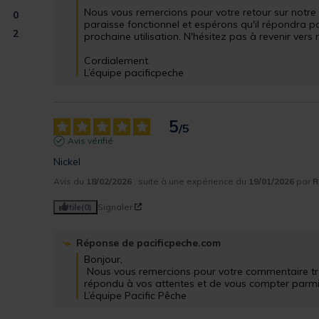
Nous vous remercions pour votre retour sur notre 
0
paraisse fonctionnel et espérons qu'il répondra pa
2
prochaine utilisation. N'hésitez pas à revenir vers
Cordialement.

L’équipe pacificpeche
5
/
5
Avis vérifié
Nickel
Avis du
18/02/2026
, suite à une expérience du
19/01/2026
par
R
Utile
(0)
Signaler
Réponse de
pacificpeche.com
Bonjour,

 Nous vous remercions pour votre commentaire très positif. Nous sommes ravis d'avoir 
répondu à vos attentes et de vous compter parmi nos
L’équipe Pacific Pêche