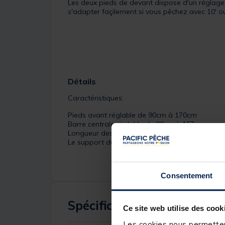
Les deux pieds de devant dispose d'un réglage d
s'adapter façilement si vous pêchez avec 10' o
Détails
Caractéristiques:
Pieds avant réglable de 90cm à 170cm
Barre centrale réglable de 80cm à 157cm
Longueur des buzz barr 33cm
Le support du buzz bar arrière et réglable sur 
Consentement
Spécifications
Ce site web utilise des cook
Les cookies nous permettent