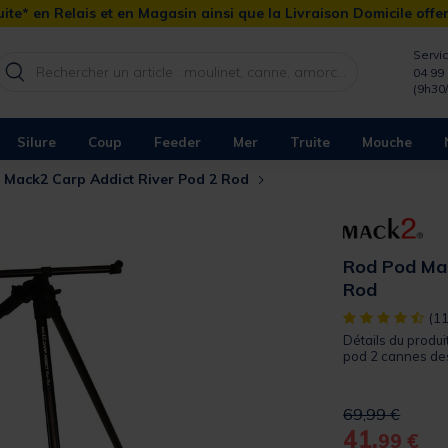
ite* en Relais et en Magasin ainsi que la Livraison Domicile offe
Servic
04 99 
(9h30
Silure
Coup
Feeder
Mer
Truite
Mouche
 Mack2 Carp Addict River Pod 2 Rod
Rod Pod Mac
Rod
[object Object]
(11
Détails du produi
pod 2 cannes des
Price reduced 
to
69,99 €
41,
99 €