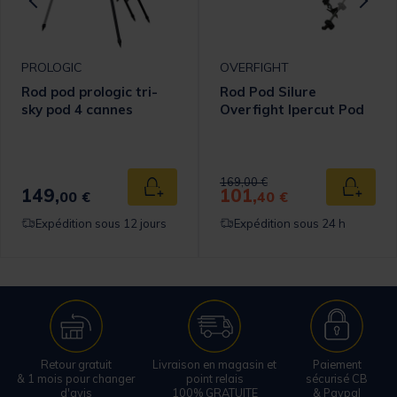
PROLOGIC
OVERFIGHT
Rod pod prologic tri-
Rod Pod Silure
sky pod 4 cannes
Overfight Ipercut Pod
Price reduced from
to
169,00 €
149,
101,
 au panier
Ajouter au panier
Ajouter
00 €
40 €
Expédition sous 12 jours
Expédition sous 24 h
Retour gratuit
Livraison en magasin et
Paiement
& 1 mois pour changer
point relais
sécurisé CB
d'avis
100% GRATUITE
& Paypal