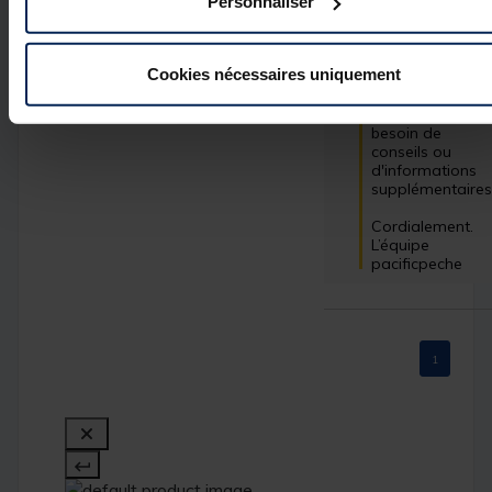
Personnaliser
d'apprendre que
le produit vous 
satisfait 
pleinement. 
Cookies nécessaires uniquement
N'hésitez pas à 
revenir vers nous
si vous avez 
besoin de 
conseils ou 
d'informations 
supplémentaires.
Cordialement.

L’équipe 
pacificpeche
1