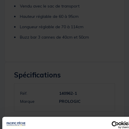
Vendu avec le sac de transport
Hauteur réglable de 60 à 95cm
Longueur réglable de 70 à 114cm
Buzz bar 3 cannes de 40cm et 50cm
Spécifications
Réf.
140962-1
Marque
PROLOGIC