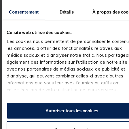
Avis des pêcheurs
Consentement
Détails
À propos des coo
5
/
5
Avis vérifié
Ce site web utilise des cookies.
Parfait
Les cookies nous permettent de personnaliser le contenu
Avis du
30/06/2026
, suite
expérience du
29/05/2026
les annonces, d'offrir des fonctionnalités relatives aux
Basé sur
1
avis soumis à un
Ianis G.
contrôle
médias sociaux et d'analyser notre trafic. Nous partageo
Voir tous les avis sur ce site
Utile
(0)
également des informations sur l'utilisation de notre site
Signaler
avec nos partenaires de médias sociaux, de publicité et
5
étoiles
1
d'analyse, qui peuvent combiner celles-ci avec d'autres
4
étoiles
0
Réponse de
informations que vous leur avez fournies ou qu'ils ont
pacificpeche.com
3
étoiles
0
collectées lors de votre utilisation de leurs services.
Bonjour,

2
étoiles
0
1
étoile
0
Nous vous 
remercions 
sincèrement 
Autoriser tous les cookies
pour votre avis 
positif ! Nous 
sommes ravis 