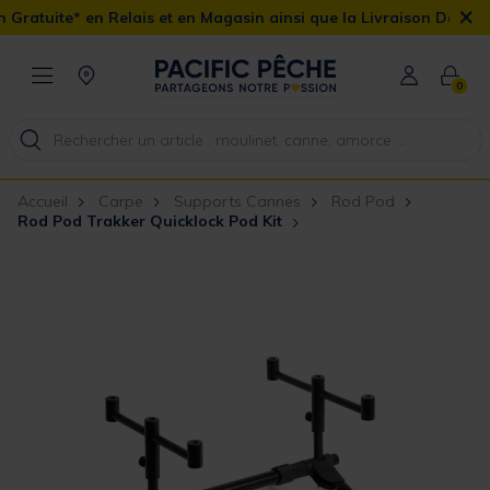
×
elais et en Magasin ainsi que la Livraison Domicile offerte dès 9
0
Accueil
Carpe
Supports Cannes
Rod Pod
Rod Pod Trakker Quicklock Pod Kit