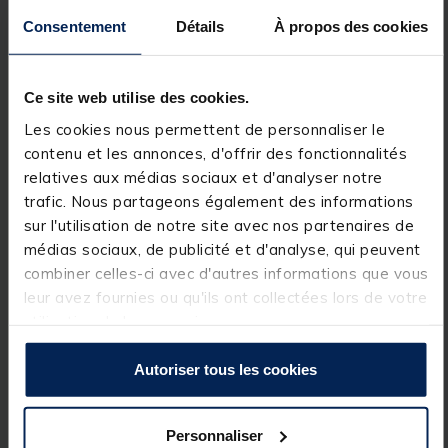
(Telescopic Pole System) anti-torsion, vous
Consentement
Détails
À propos des cookies
permettant d'ajuster la longueur totale du rodpod
avec une grande facilité.
Le kit Quicklock Pod est livré avec des piques
Ce site web utilise des cookies.
Banksticks 20/20, des Buzz Bars et un étui de
protection en néoprène pour que tout soit rangé
Les cookies nous permettent de personnaliser le
dans un endroit pratique.
contenu et les annonces, d'offrir des fonctionnalités
relatives aux médias sociaux et d'analyser notre
Détails
trafic. Nous partageons également des informations
Les connecteurs Quicklock à ressort s'enclenchent en
sur l'utilisation de notre site avec nos partenaires de
position pour une mise en oeuvre ultra-rapide
médias sociaux, de publicité et d'analyse, qui peuvent
Barre télescopique centrale anti-torsion (TPS)
combiner celles-ci avec d'autres informations que vous
Super léger, robuste et élégant
Pieds et longueur réglables
leur avez fournies ou qu'ils ont collectées lors de votre
Conception CAO selon des normes rigoureuses
utilisation de leurs services.
Aluminium anodisé noir mat
Logos de marque subtils sur les systèmes de
blocages
Autoriser tous les cookies
Fourni avec des piques 20/20 (16mm), des buzz bars
et un étui en néoprène
Personnaliser