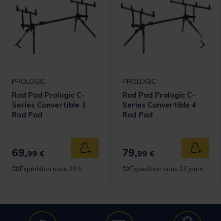
PROLOGIC
PROLOGIC
Rod Pod Prologic C-
Rod Pod Prologic C-
Series Convertible 3
Series Convertible 4
Rod Pod
Rod Pod
69,
79,
 au panier
Ajouter au panier
Ajouter
99 €
99 €
Expédition sous 24 h
Expédition sous 12 jours