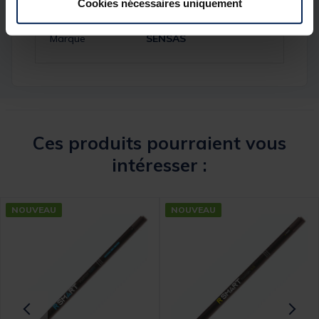
Cookies nécessaires uniquement
Réf.
241596-1
Marque
SENSAS
Ces produits pourraient vous
intéresser :
NOUVEAU
NOUVEAU