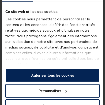
Cette gamme se distingue par son excellent équilibre
entre performance et accessibilité. Chaque canne
allie habilement solidité, maniabilité et puissance.
Ce site web utilise des cookies.
Que vous soyez novice ou pêcheur expérimenté,
vous y trouverez facilement l’équipement adapté à
Les cookies nous permettent de personnaliser le
vos besoins.
contenu et les annonces, d'offrir des fonctionnalités
relatives aux médias sociaux et d'analyser notre
Détails
trafic. Nous partageons également des informations
Caractéristiques :
sur l'utilisation de notre site avec nos partenaires de
médias sociaux, de publicité et d'analyse, qui peuvent
1 Canne Parallel Power Match 344 - 11m50
combiner celles-ci avec d'autres informations que
• 2 Top 4 sections
• 1 Cupping kit 3 sections
vous leur avez fournies ou qu'ils ont collectées lors de
• 1 Fourreau
votre utilisation de leurs services.
• 1 Extension série 4
• Tubes de protection
Autoriser tous les cookies
Personnaliser
Spécifications