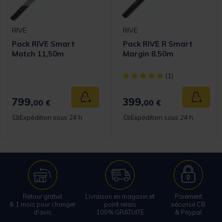
RIVE
RIVE
Pack RIVE Smart
Pack RIVE R Smart
Match 11,50m
Margin 8.50m
[object Object] out of 5 Cust
(1)
799,
399,
 au panier
Ajouter au panier
Ajouter
00 €
00 €
Expédition sous 24 h
Expédition sous 24 h
Retour gratuit
Livraison en magasin et
Paiement
& 1 mois pour changer
point relais
sécurisé CB
d'avis
100% GRATUITE
& Paypal