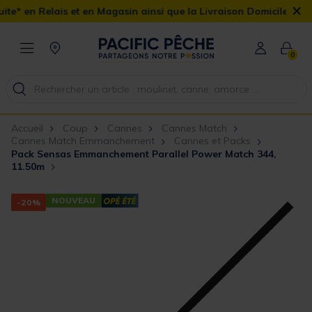
×
s et en Magasin ainsi que la Livraison Domicile offerte dès 90€
0
Accueil
Coup
Cannes
Cannes Match
Cannes Match Emmanchement
Cannes et Packs
Pack Sensas Emmanchement Parallel Power Match 344,
11.50m
NOUVEAU
-20%