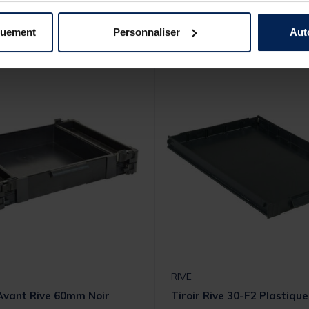
s produits pourraient vous intéresse
quement
Personnaliser
Aut
RIVE
 Avant Rive 60mm Noir
Tiroir Rive 30-F2 Plastiqu