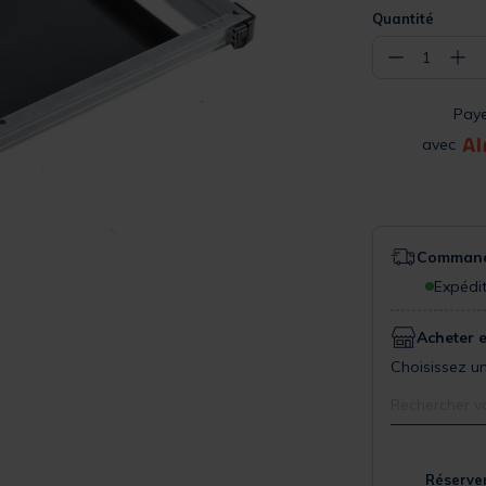
Quantité
−
+
1
Pay
avec
Commande
Expédit
Acheter 
Choisissez un
Rechercher v
Réserver