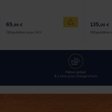
65,
135,
 au panier
Ajouter au panier
99 €
00 €
Expédition sous 24 h
Expédition 
Retour gratuit
& 1 mois pour changer d'avis