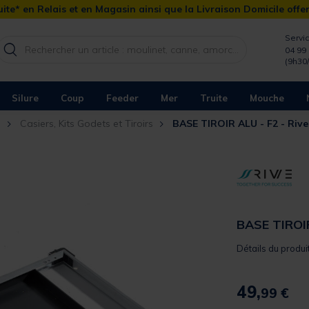
ite* en Relais et en Magasin ainsi que la Livraison Domicile offe
Servic
04 99 
(9h30
Silure
Coup
Feeder
Mer
Truite
Mouche
n
Casiers, Kits Godets et Tiroirs
BASE TIROIR ALU - F2 - Riv
BASE TIROIR
Détails du produi
49,
99 €