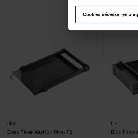
Ce
Cookies nécessaires uni
RIVE
RIVE
Base Tiroir Alu Noir Rive- F2
Bloc Tiroir