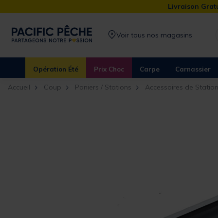
Livraison Gratu
Voir tous nos magasins
Opération Été
Prix Choc
Carpe
Carnassier
Accueil
Coup
Paniers / Stations
Accessoires de Statio