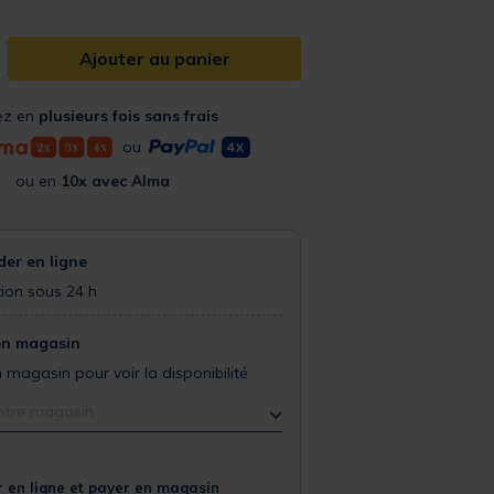
Ajouter au panier
ez en
plusieurs fois sans frais
ou
ou en
10x avec Alma
r en ligne
ion sous 24 h
en magasin
 magasin pour voir la disponibilité
otre magasin
 en ligne et payer en magasin