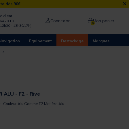
×
rte dès 90€
e client
Connexion
Mon panier
64 20 10
0
/12h30 - 13h30/17h)
Navigation
Equipement
Destockage
Marques
e
 ALU - F2 - Rive
t : Couleur Alu Gamme F2 Matière Alu...