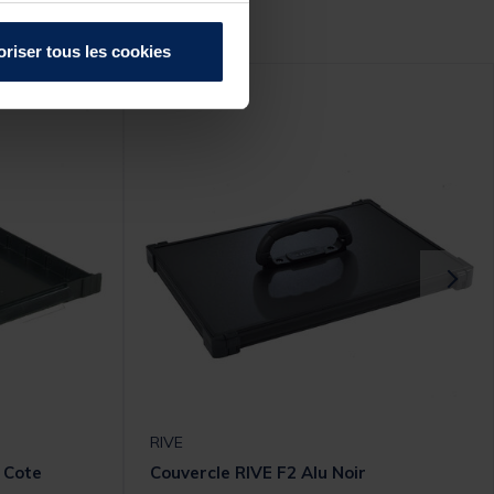
r :
oriser tous les cookies
RIVE
e Cote
Couvercle RIVE F2 Alu Noir