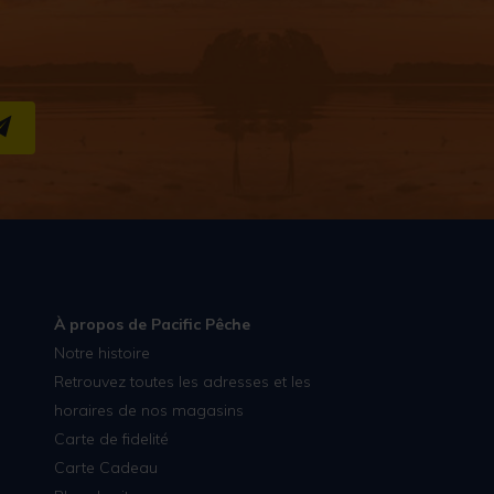
S''INSCRIRE
À propos de Pacific Pêche
Notre histoire
Retrouvez toutes les adresses et les
horaires de nos magasins
Carte de fidelité
Carte Cadeau