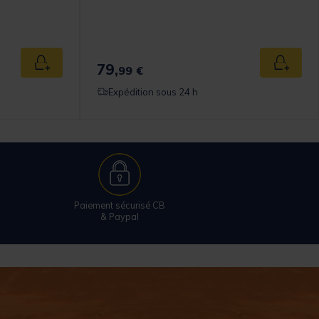
omer Rating
79,
Ajouter au panier
Ajouter
99 €
Expédition sous 24 h
Paiement sécurisé CB
& Paypal