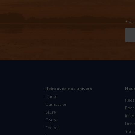
* Em
Retrouvez nos univers
Nous
Carpe
Rece
Carnassier
Face
Silure
Inst
Coup
Linke
Feeder
Yout