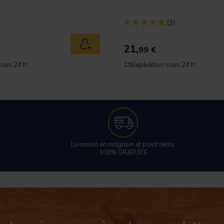
[object Object] out of 5 Cust
(2)
21,
Ajouter au panier
99 €
sous 24 h
Expédition sous 24 h
Livraison en magasin et point relais
100% GRATUITE