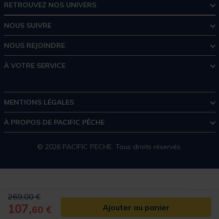
RETROUVEZ NOS UNIVERS
NOUS SUIVRE
NOUS REJOINDRE
À VOTRE SERVICE
MENTIONS LÉGALES
À PROPOS DE PACIFIC PÊCHE
© 2026 PACIFIC PECHE. Tous droits réservés.
Price reduced from
to
269,00 €
107,
Ajouter au panier
60 €