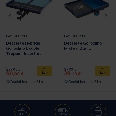
GARBOLINO
GARBOLINO
Desserte Hybride
Desserte Garbolino
Garbolino Double
Mixte a Bag L
Trappe - Insert et
Porte Ombrelle
Parapluie XXL
Price reduced from
to
Price reduced from
to
227,00 €
97,99 €
90,
39,
 au panier
Ajouter au panier
Ajouter
80 €
19 €
Expédition sous 24 h
Expédition sous 24 h