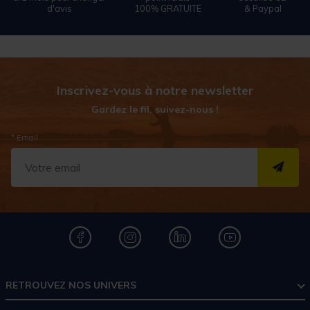
d'avis
100% GRATUITE
& Paypal
Inscrivez-vous à notre newsletter
Gardez le fil, suivez-nous !
* Email
S''I
RETROUVEZ NOS UNIVERS