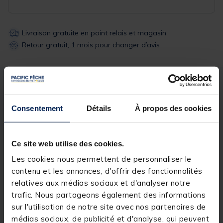
Livraison gratuite en point relais et magasin
Retour gratuit, 1 mois pour changer d’avis
Description
Spécifications
Consentement
Détails
À propos des cookies
Description & détails
Description
Ce site web utilise des cookies.
Les cookies nous permettent de personnaliser le
Dimensions
D.25-30-36mm / 60x40x36 cm
contenu et les annonces, d'offrir des fonctionnalités
relatives aux médias sociaux et d'analyser notre
trafic. Nous partageons également des informations
sur l'utilisation de notre site avec nos partenaires de
Spécifications
médias sociaux, de publicité et d'analyse, qui peuvent