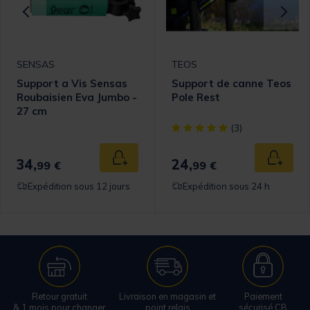
SENSAS
TEOS
Support a Vis Sensas
Support de canne Teos
Roubaisien Eva Jumbo -
Pole Rest
27 cm
[object Object] out of 5 Cust
(3)
34,
24,
 au panier
Ajouter au panier
Ajouter
99 €
99 €
Expédition sous 12 jours
Expédition sous 24 h
Retour gratuit
Livraison en magasin et
Paiement
& 1 mois pour changer
point relais
sécurisé CB