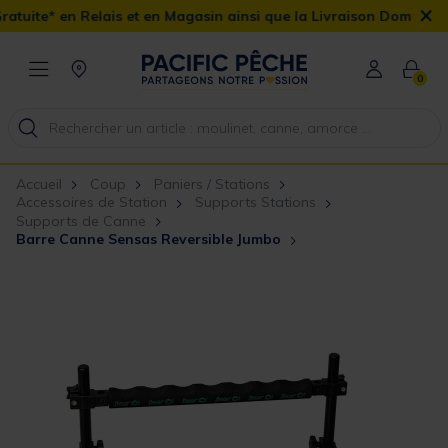
×
is et en Magasin ainsi que la Livraison Domicile offerte dès 90€
0
Accueil
Coup
Paniers / Stations
Accessoires de Station
Supports Stations
Supports de Canne
Barre Canne Sensas Reversible Jumbo