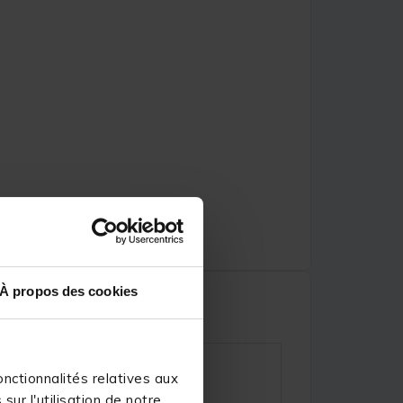
À propos des cookies
nctionnalités relatives aux
ur l'utilisation de notre