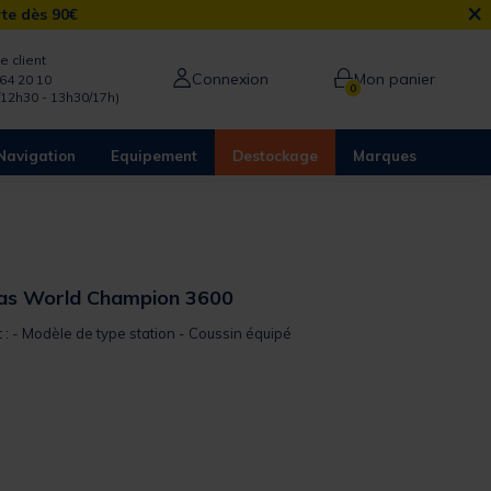
×
rte dès 90€
e client
Connexion
Mon panier
64 20 10
0
/12h30 - 13h30/17h)
Navigation
Equipement
Destockage
Marques
sas World Champion 3600
t : - Modèle de type station - Coussin équipé