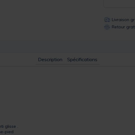
Livraison g
Retour grat
Description
Spécifications
i glisse .
he-pied