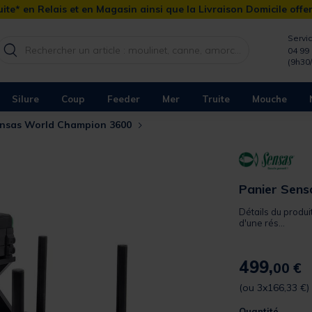
ite* en Relais et en Magasin ainsi que la Livraison Domicile offe
Servic
04 99 
(9h30
Silure
Coup
Feeder
Mer
Truite
Mouche
ensas World Champion 3600
Panier Sen
Détails du produi
d'une rés...
499,
00 €
(ou 3x166,33 €)
Quantité