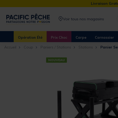
Livraison Gratu
Voir tous nos magasins
Opération Été
Prix Choc
Carpe
Carnassier
Accueil
Coup
Paniers / Stations
Stations
Panier S
NOUVEAU