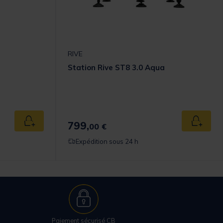
RIVE
Station Rive ST8 3.0 Aqua
799,
Ajouter au panier
Ajouter
00 €
Expédition sous 24 h
Paiement sécurisé CB