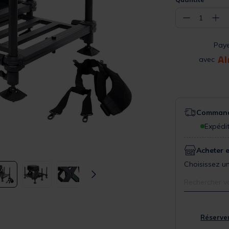
−
+
1
Pay
avec
Commande
Expédit
Acheter 
Choisissez un
Rechercher v
Réserver