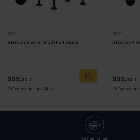
RIVE
RIVE
Station Rive ST8 3.0 Full Black
Station Riv
999,
999,
 au panier
Ajouter au panier
00 €
00 €
Expédition sous 24 h
Expédition 
Retour gratuit