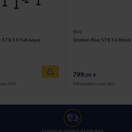
RIVE
e ST8 3.0 Full Aqua
Station Rive ST8 3.0 Black
799,
Ajouter au panier
00 €
sous 24 h
Expédition sous 24 h
Livraison en magasin et point relais