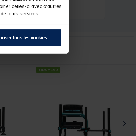
iner celles-ci avec d'autres
 de leurs services.
oriser tous les cookies
r :
NOUVEAU