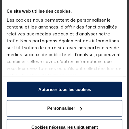
adaptation optimale aux différentes conditions de
pêche, tandis que ses extrémités offrent
3 positions
Ce site web utilise des cookies.
différentes
pour ajuster la hauteur des buzz bars.
Les cookies nous permettent de personnaliser le
Ce rod pod est disponible en version
3 ou 4 cannes
,
contenu et les annonces, d'offrir des fonctionnalités
répondant aux besoins des carpistes exigeants à la
recherche d’un support fiable et efficace.
relatives aux médias sociaux et d'analyser notre
trafic. Nous partageons également des informations
Détails
sur l'utilisation de notre site avec nos partenaires de
médias sociaux, de publicité et d'analyse, qui peuvent
Double section centrale en 2 parties
combiner celles-ci avec d'autres informations que
4 pieds réglables
pour une stabilité parfaite
3 positions de réglage de hauteur des buzz bars
vous leur avez fournies ou qu'ils ont collectées lors de
Longueur ajustable :
50 à 90 cm
votre utilisation de leurs services.
Largeur :
40 à 50 cm
Hauteur max :
60 cm
Livré avec sac de transport
Autoriser tous les cookies
Personnaliser
Spécifications
Cookies nécessaires uniquement