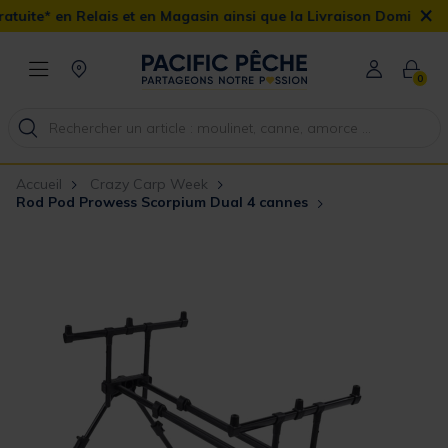
×
ais et en Magasin ainsi que la Livraison Domicile offerte dès 90€
0
Accueil
Crazy Carp Week
Rod Pod Prowess Scorpium Dual 4 cannes