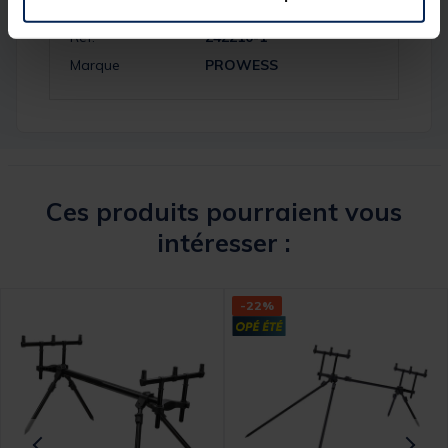
Réf.
242210-1
Marque
PROWESS
Ces produits pourraient vous
intéresser :
-22%