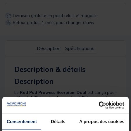
Livraison gratuite en point relais et magasin
Retour gratuit, 1 mois pour changer d’avis
Description
Spécifications
Description & détails
Description
Le
Rod Pod Prowess Scorpium Dual
est conçu pour
offrir
stabilité, polyvalence et rigidité
sur tous types
de terrains. Grâce à son
châssis structuré avec 2
barres principales
, il garantit une excellente
robustesse et un réglage précis de la longueur du
corps principal.
Consentement
Détails
À propos des cookies
Ses
quatre pieds réglables
permettent une