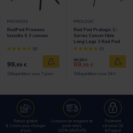
PROWESS
PROLOGIC
RodPod Prowess
Rod Pod Prologic C-
Insedia S 3 cannes
Series Convertible
Long Legs 3 Rod Pod
omer Rating
[object Object] out of 5 Customer Rating
[object Object] out of 5 Cust
(6)
(3)
Price reduced from
to
89,99 €
99,
69,
 au panier
Ajouter au panier
Ajouter
99 €
99 €
Expédition sous 7 jours
Expédition sous 24 h
Retour gratuit
Livraison en magasin et
Paiement
& 1 mois pour changer
point relais
sécurisé CB
d'avis
100% GRATUITE
& Paypal