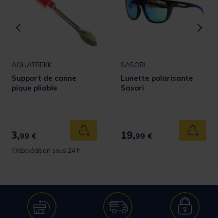
AQUATREKK
SASORI
Support de canne
Lunette polarisante
pique pliable
Sasori
3,
19,
 au panier
Ajouter au panier
Ajouter
99 €
99 €
Expédition sous 24 h