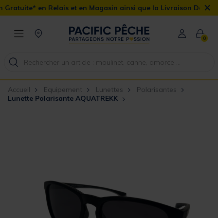
×
tuite* en Relais et en Magasin ainsi que la Livraison Domicile off
0
Accueil
Equipement
Lunettes
Polarisantes
Lunette Polarisante AQUATREKK