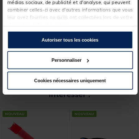
médias sociaux, de publicité et d'analyse, qui peuvent
Spécifications
combiner celles-ci avec d'autres informations que vous
leur avez fournies ou qu'ils ont collectées lors de votre
utilisation de leurs services.
Réf.
204079-1
Marque
AQUATREKK
Autoriser tous les cookies
Personnaliser
Cookies nécessaires uniquement
Ces produits pourraient vous
intéresser :
NOUVEAU
NOUVEAU