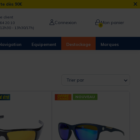
×
rte dès 90€
e client
Connexion
Mon panier
64 20 10
0
/12h30 - 13h30/17h)
Navigation
Equipement
Destockage
Marques
Trier par
NOUVEAU