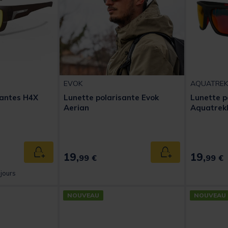
EVOK
AQUATREK
santes H4X
Lunette polarisante Evok
Lunette p
Aerian
Aquatrekk
19,
19,
Ajouter au panier
Ajouter au panier
99 €
99 €
 jours
NOUVEAU
NOUVEAU