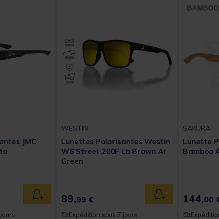
WESTIN
SAKURA
santes JMC
Lunettes Polarisantes Westin
Lunette P
to
W6 Street 200F Lb Brown Ar
Bamboo A
Green
t of 5 Customer Rating
89,
144,
Ajouter au panier
Ajouter au panier
99 €
00 
 jours
Expédition sous 7 jours
Expéditio