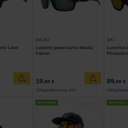
MACK2
JMC
ante Leon
Lunette polarisante Mack2
Lunettes 
Falcon
Photochr
19,
89,
Ajouter au panier
Ajouter au panier
99 €
99 €
Expédition sous 24 h
Expéditio
NOUVEAU
NOUVEAU