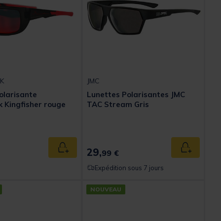
K
JMC
olarisante
Lunettes Polarisantes JMC
 Kingfisher rouge
TAC Stream Gris
29,
Ajouter au panier
Ajouter au
99 €
Expédition sous 7 jours
NOUVEAU