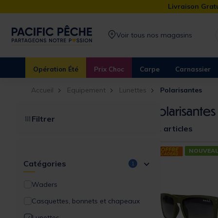
Livraison Gratu
Voir tous nos magasins
Opération Été
Prix Choc
Carpe
Carnassier
Accueil
Equipement
Lunettes
Polarisantes
Polarisantes
Filtrer
51 articles
NOUVEA
Catégories
1
Waders
Casquettes, bonnets et chapeaux
Lunettes