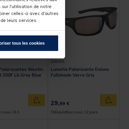
ur l'utilisation de notre
iner celles-ci avec d'autres
 de leurs services.
oriser tous les cookies
DAIWA
Polarisantes Westin
Lunette Polarisante Daiwa
 200F Lb Grey Blue
Fullshade Verre Gris
29,
Ajouter au panier
Ajouter au
99 €
n sous 24 h
Expédition sous 12 jours