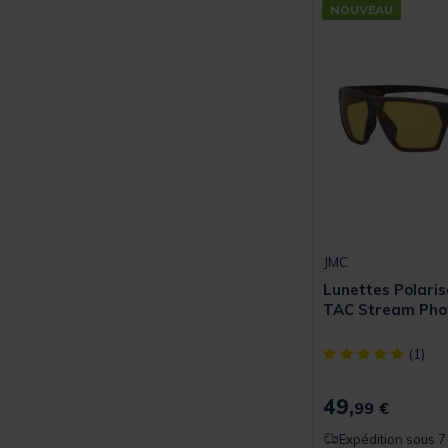
NOUVEAU
JMC
Lunettes Polari
TAC Stream Pho
[object Object] ou
(1)
49,
99 €
Expédition sous 7