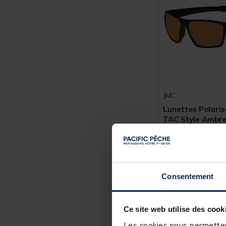
JMC
Lunettes Polari
TAC Style Ambr
29,
99 €
Consentement
Expédition sous 7
Ce site web utilise des cook
Les cookies nous permettent