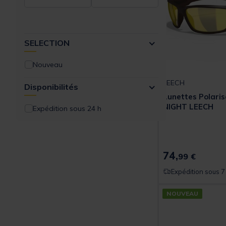
TEOS
TRAKKER
SELECTION
WESTIN
Nouveau
LEECH
Disponibilités
Lunettes Polari
NIGHT LEECH
Expédition sous 24 h
74,
99 €
Expédition sous 7
NOUVEAU