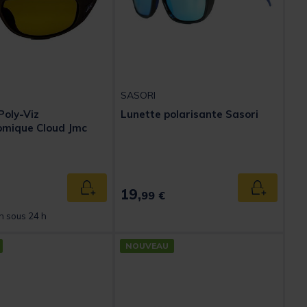
SASORI
Poly-Viz
Lunette polarisante Sasori
omique Cloud Jmc
19,
Ajouter au panier
Ajouter au
99 €
n sous 24 h
NOUVEAU