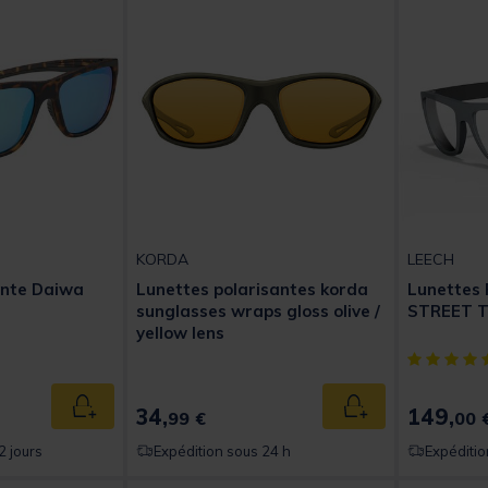
KORDA
LEECH
ante Daiwa
Lunettes polarisantes korda
Lunettes 
sunglasses wraps gloss olive /
STREET T
yellow lens
[object Obj
34,
149,
Ajouter au panier
Ajouter au panier
99 €
00 
2 jours
Expédition sous 24 h
Expéditio