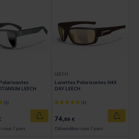
LEECH
Polarisantes
Lunettes Polarisantes H4X
ITANIUM LEECH
DAY LEECH
ect] out of 5 Customer Rating
[object Object] out of 5 Customer Rating
(1)
(1)
74,
Ajouter au panier
Ajouter au
€
99 €
n sous 7 jours
Expédition sous 7 jours