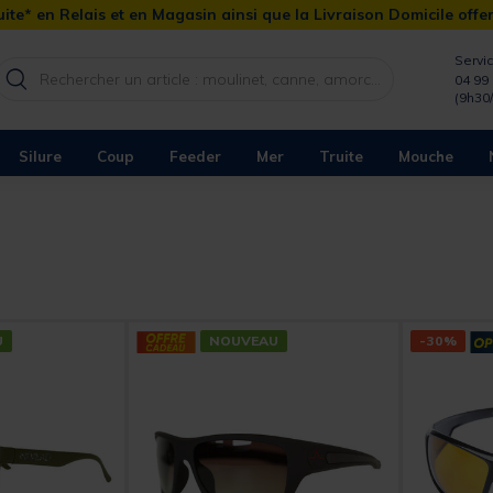
ite* en Relais et en Magasin ainsi que la Livraison Domicile offe
Servic
04 99 
(9h30
Silure
Coup
Feeder
Mer
Truite
Mouche
U
NOUVEAU
-30%