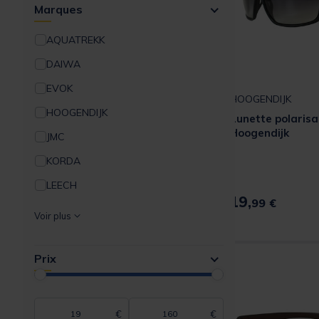
Marques
AQUATREKK
DAIWA
EVOK
HOOGENDIJK
HOOGENDIJK
Lunette polaris
Hoogendijk
JMC
KORDA
LEECH
19,
99 €
MACK2
Voir plus
ORVIS
Prix
PACIFIC PECHE
SAKURA
SASORI
€
€