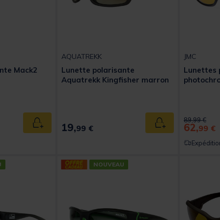
AQUATREKK
JMC
ante Mack2
Lunette polarisante
Lunettes 
Aquatrekk Kingfisher marron
photochro
Price reduc
to
89,99 €
19,
62,
Ajouter au panier
Ajouter au panier
99 €
99 €
Expéditio
U
NOUVEAU