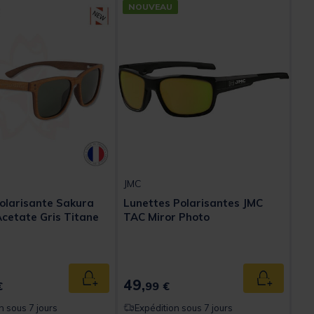
NOUVEAU
JMC
olarisante Sakura
Lunettes Polarisantes JMC
cetate Gris Titane
TAC Miror Photo
49,
Ajouter au panier
Ajouter au
€
99 €
n sous 7 jours
Expédition sous 7 jours