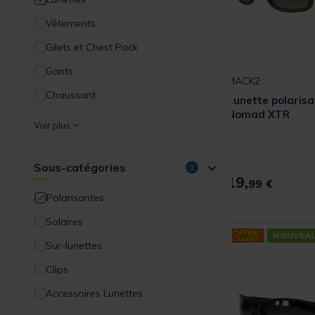
Vêtements
Gilets et Chest Pack
Gants
MACK2
Chaussant
Lunette polaris
Nomad XTR
Goodies et idées cadeaux
Voir plus
Outillages et accessoires
Sous-catégories
Bagagerie, rangement, transport
1
19,
99 €
Épuisette, mesure et conservation
Polarisantes
Énergie et éclairage
Solaires
NOUVEA
Poste de pêche
Sur-lunettes
Entretient et réparation
Clips
Pêche à l'aimant
Accessoires Lunettes