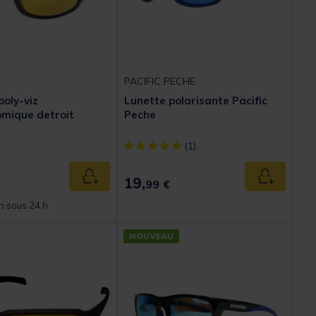
PACIFIC PECHE
poly-viz
Lunette polarisante Pacific
mique detroit
Peche
[object Object] out of 5 Customer Rating
(1)
ed from
19,
Ajouter au panier
Ajouter au
99 €
n sous 24 h
NOUVEAU