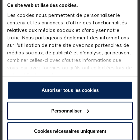
Ce site web utilise des cookies.
Les cookies nous permettent de personnaliser le
contenu et les annonces, d'offrir des fonctionnalités
relatives aux médias sociaux et d'analyser notre
trafic. Nous partageons également des informations
sur l'utilisation de notre site avec nos partenaires de
JMC
JMC
médias sociaux, de publicité et d'analyse, qui peuvent
Lunettes polarisantes jmc
Lunettes polarisantes jmc
combiner celles-ci avec d'autres informations que
clip relevable f2 / polarflite
clip relevable f2 / polarflite
vous leur avez fournies ou qu'ils ont collectées lors de
AMBRE
JAUNE
votre utilisation de leurs services.
[object Object] out of 5 Customer Rating
[object Object] out of 5 Custom
(2)
(1)
Autoriser tous les cookies
24,
24,
Ajouter au panier
Ajout
99 €
99 €
Expédition sous 7 jours
Expédition sous 24 h
Personnaliser
Cookies nécessaires uniquement