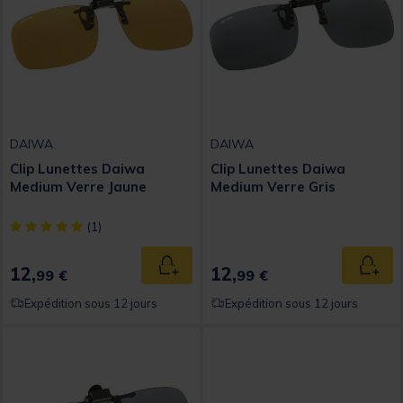
DAIWA
DAIWA
Clip Lunettes Daiwa
Clip Lunettes Daiwa
Medium Verre Jaune
Medium Verre Gris
[object Object] out of 5 Customer Rating
(1)
12,
12,
Ajouter au panier
Ajout
99 €
99 €
Expédition sous 12 jours
Expédition sous 12 jours