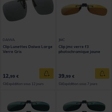
DAIWA
JMC
Clip Lunettes Daiwa Large
Clip jmc verre f3
Verre Gris
photochromique jaune
12,
39,
Ajouter au panier
Ajout
99 €
99 €
Expédition sous 12 jours
Expédition sous 7 jours