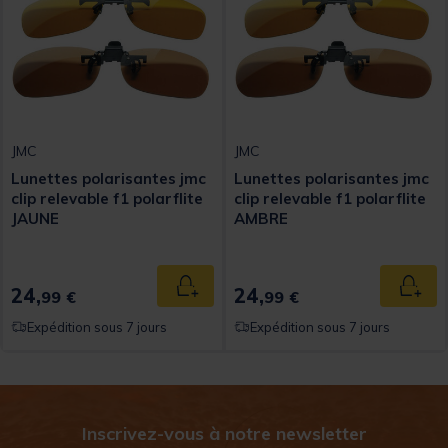
JMC
JMC
Lunettes polarisantes jmc
Lunettes polarisantes jmc
clip relevable f1 polarflite
clip relevable f1 polarflite
JAUNE
AMBRE
24,
24,
Ajouter au panier
Ajout
99 €
99 €
Expédition sous 7 jours
Expédition sous 7 jours
Inscrivez-vous à notre newsletter