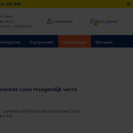
×
rte dès 90€
e client
Connexion
Mon panier
64 20 10
0
/12h30 - 13h30/17h)
Navigation
Equipement
Destockage
Marques
arisante Leon Hoogendijk verre
 out of 5 Customer Rating
it : Lunettes LEON Ceux qui connaissent Léon
 n’est...