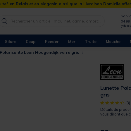
ite* en Relais et en Magasin ainsi que la Livraison Domicile offe
Servic
04 99 
(9h30
Silure
Coup
Feeder
Mer
Truite
Mouche
 Polarisante Leon Hoogendijk verre gris
Lunette Pol
gris
[object Object]
(3)
Détails du produ
vous diront que ce