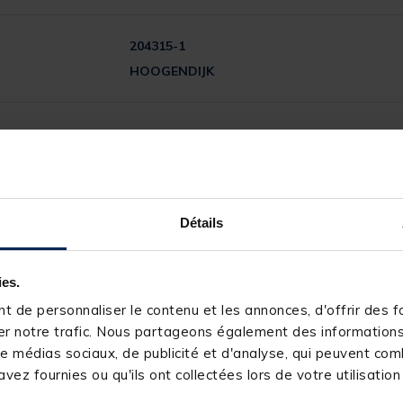
204315-1
HOOGENDIJK
5
Détails
/
5
Avis vérifié
Parfait
ies.
Avis du
08/03/2026
, suite à une expérience du
02/02/2026
par
M
 de personnaliser le contenu et les annonces, d'offrir des fo
Utile
(0)
Signaler
r notre trafic. Nous partageons également des informations s
e médias sociaux, de publicité et d'analyse, qui peuvent comb
2
Réponse de
pacificpeche.com
vez fournies ou qu'ils ont collectées lors de votre utilisation
Bonjour,

1