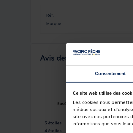
Réf.
Marque
Avis des pêcheurs
4.7
/
5
Consentement
Ce site web utilise des cook
Les cookies nous permettent
Basé sur
3
avis soumis à un contrôle
médias sociaux et d'analyse
Voir tous les avis sur ce site
site avec nos partenaires d
5
étoiles
informations que vous leur a
4
étoiles