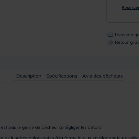
Réserver
Livraison g
Retour grat
Description
Spécifications
Avis des pêcheurs
est pas le genre de pêcheur à négliger les détails !
 de lunettes polarisantes à la forme la plus enveloppante possible