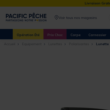
Livraison Gratu
Voir tous nos magasins
Opération Été
Prix Choc
Carpe
Carnassier
Accueil
Equipement
Lunettes
Polarisantes
Lunette