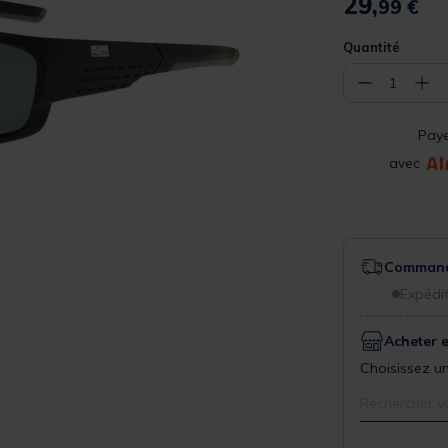
29,
99 €
Quantité
−
+
1
Pay
avec
Commande
Expédit
Acheter 
Choisissez un
Rechercher v