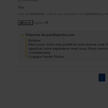
Avis vérifié
Ras
Avis du
26/05/2024
, suite à une expérience du
24/04/2024
par
A
Utile
(0)
Signaler
Réponse de
pacificpeche.com
Bonjour,

Merci pour votre avis positif et votre bonne note
apprécié votre expérience avec nous. Nous sommes 
Cordialement,

L'équipe Pacific Pêche.
1