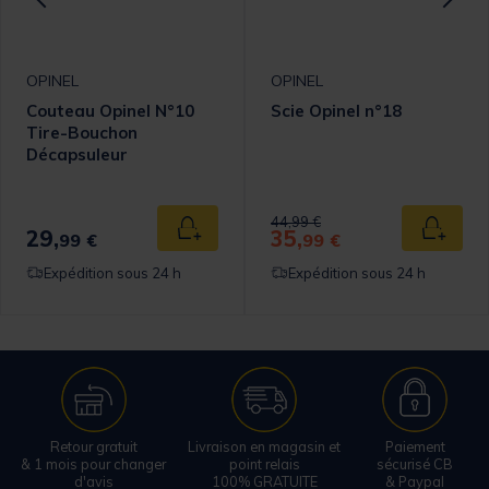
OPINEL
OPINEL
Couteau Opinel N°10
Scie Opinel n°18
Tire-Bouchon
Décapsuleur
Price reduced from
to
44,99 €
29,
35,
 au panier
Ajouter au panier
Ajouter
99 €
99 €
Expédition sous 24 h
Expédition sous 24 h
Retour gratuit
Livraison en magasin et
Paiement
& 1 mois pour changer
point relais
sécurisé CB
d'avis
100% GRATUITE
& Paypal