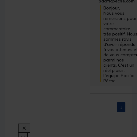
pacificpeche.com
Bonjour,

Nous vous 
remercions pour 
votre 
commentaire 
très positif. Nous
sommes ravis 
d'avoir répondu 
à vos attentes et
de vous compter
parmi nos 
clients. C'est un 
réel plaisir.

L’équipe Pacific 
Pêche
1