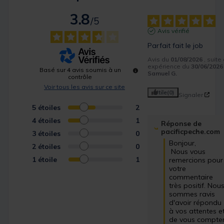
3.8
/
5
Avis vérifié
Parfait fait le job
Avis du
01/08/2026
, suite
expérience du
30/06/2026
Basé sur
4
avis soumis à un
Samuel G.
contrôle
Voir tous les avis sur ce site
Utile
(0)
Signaler
5
étoiles
2
4
étoiles
1
Réponse de
pacificpeche.com
3
étoiles
0
Bonjour,

2
étoiles
0
 Nous vous 
1
étoile
1
remercions pour 
votre 
commentaire 
très positif. Nous
sommes ravis 
d'avoir répondu 
à vos attentes et
de vous compter