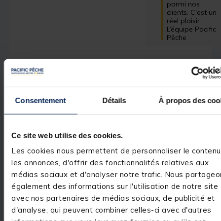
parmi nos 
clients. C'est un 
réel plaisir.

L’équipe Pacific 
Pêche
Avis vérifié
Decue lors de la premiè
Consentement
Détails
À propos des coo
utilisation je voulais le 
refermer en fin de journ
bouton vert pour appuy
tien pas correctement i
Ce site web utilise des cookies.
énormément et je doit f
attention quand j'appui
Les cookies nous permettent de personnaliser le contenu
dessus qu'il ce détache
les annonces, d'offrir des fonctionnalités relatives aux
médias sociaux et d'analyser notre trafic. Nous partageo
Franchement je ne conse
pas
également des informations sur l'utilisation de notre site
Avis du
06/07/2026
, suite
avec nos partenaires de médias sociaux, de publicité et
expérience du
03/06/2026
d'analyse, qui peuvent combiner celles-ci avec d'autres
Philippe M.