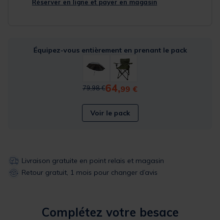
Réserver en ligne et payer en magasin
Équipez-vous entièrement en prenant le pack
64,
Price reduced from
to
99 €
79,98 €
Voir le pack
Livraison gratuite en point relais et magasin
Retour gratuit, 1 mois pour changer d’avis
Complétez votre besace