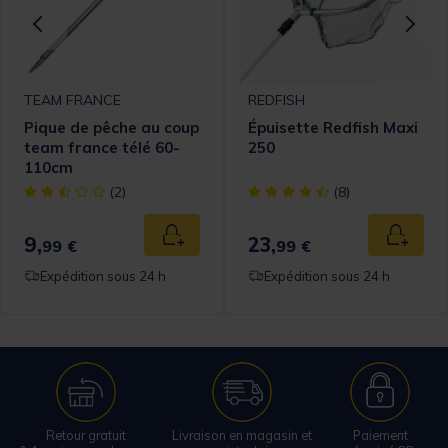
TEAM FRANCE
REDFISH
Pique de pêche au coup
Épuisette Redfish Maxi
team france télé 60-
250
110cm
omer Rating
[object Object] out of 5 Customer Rating
[object Object] out of 5 Cust
(2)
(8)
9,
23,
 au panier
Ajouter au panier
Ajouter
99 €
99 €
Expédition sous 24 h
Expédition sous 24 h
Retour gratuit
Livraison en magasin et
Paiement