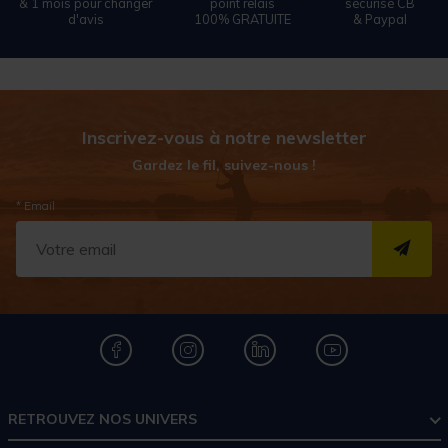
& 1 mois pour changer
point relais
sécurisé CB
d'avis
100% GRATUITE
& Paypal
Inscrivez-vous à notre newsletter
Gardez le fil, suivez-nous !
* Email
S''I
RETROUVEZ NOS UNIVERS