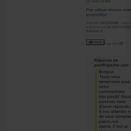
Avis vérifié
Pas utiliser encore mais
promotion
Avis du
13/12/2025
, suite
expérience du
10/11/2025
Samuel G.
Utile
(0)
Signaler
Réponse de
pacificpeche.com
Bonjour,

 Nous vous 
remercions pour 
votre 
commentaire 
très positif. Nous
sommes ravis 
d'avoir répondu 
à vos attentes et
de vous compter
parmi nos 
clients. C'est un 