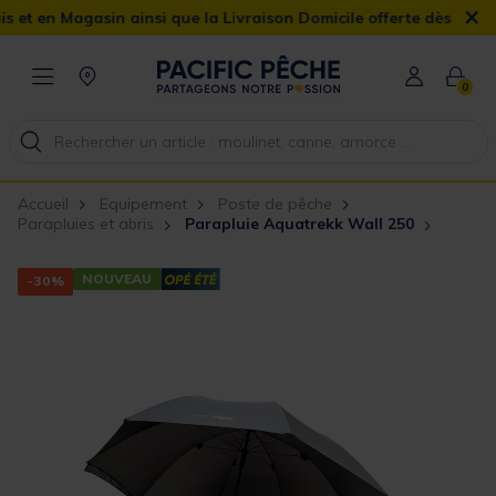
×
sin ainsi que la Livraison Domicile offerte dès 90€
0
Accueil
Equipement
Poste de pêche
Parapluies et abris
Parapluie Aquatrekk Wall 250
NOUVEAU
-30%