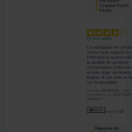
réel plaisir.

L’équipe Pacific 
Pêche
Avis vérifié
Ce parapluie me sembl
correct par rapport à so
Petit bémol quand mêm
la qualité du système 
d'orientation. Cela me 
un peu léger au niveau 
bague. A voir avec le t
sur la durabilité
Avis du
29/08/2025
, suite
expérience du
29/07/2025
Antoine T.
Utile
(2)
Signaler
Réponse de