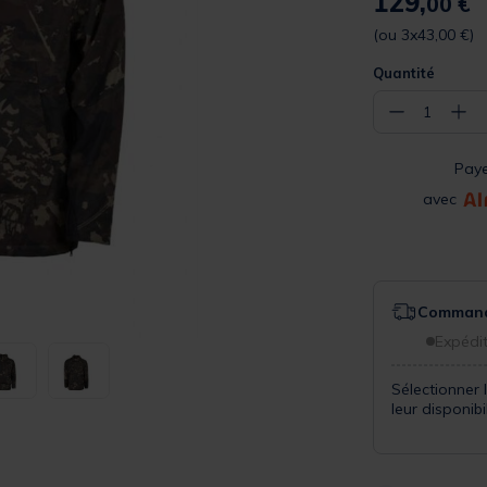
129,
00 €
(ou 3x43,00 €)
Quantité
−
+
1
Pay
avec
Commande
Expédit
Sélectionner 
leur disponib