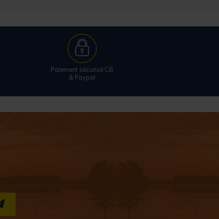
Paiement sécurisé CB
& Paypal
S''INSCRIRE