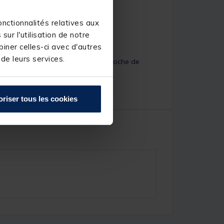
nctionnalités relatives aux
ur l'utilisation de notre
iner celles-ci avec d'autres
er
 de leurs services.
orter sur le dos, le tout avec une poche de
oriser tous les cookies