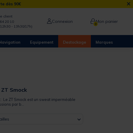
×
rte dès 90€
e client
Connexion
Mon panier
64 20 10
0
/12h30 - 13h30/17h)
Navigation
Equipement
Destockage
Marques
 ZT Smock
it : Le ZT Smock est un sweat imperméable
sions par b...
illes