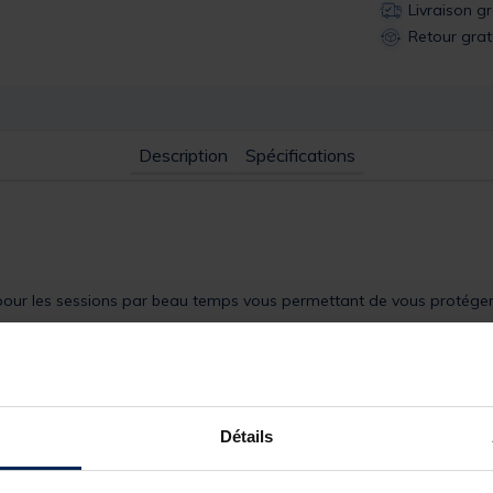
Livraison g
Retour grat
Description
Spécifications
our les sessions par beau temps vous permettant de vous protéger
Détails
 un confort luxueux