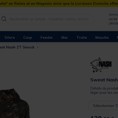
ite* en Relais et en Magasin ainsi que la Livraison Domicile offe
Servic
04 99 
(9h30
Silure
Coup
Feeder
Mer
Truite
Mouche
eat Nash ZT Smock
Sweat Nash
Détails du produ
léger pour les ses
Sélectionner Ta