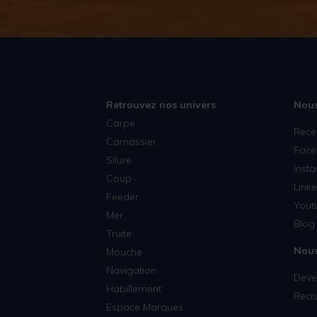
Retrouvez nos univers
Nous
Carpe
Rece
Carnassier
Face
Silure
Inst
Coup
Linke
Feeder
Yout
Mer
Blog 
Truite
Nous
Mouche
Navigation
Deven
Habillement
Recr
Espace Marques