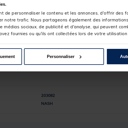
ies.
 pour une sensation de fraîcheur
 de personnaliser le contenu et les annonces, d'offrir des fo
ur les objets de valeur
cée et une visière
r notre trafic. Nous partageons également des informations s
e
e médias sociaux, de publicité et d'analyse, qui peuvent comb
n emplacement pour le pouce pour empêcher les manches de remont
vez fournies ou qu'ils ont collectées lors de votre utilisation
e avec des sangles de sac à dos réglables permettant de le transp
quement
Personnaliser
Aut
203082
NASH