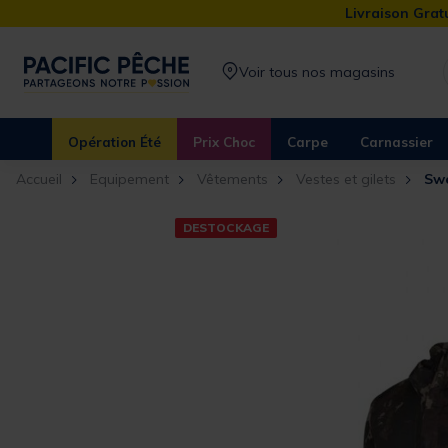
Livraison Gratu
Voir tous nos magasins
Opération Été
Prix Choc
Carpe
Carnassier
Accueil
Equipement
Vêtements
Vestes et gilets
Sw
DESTOCKAGE