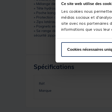
Ce site web utilise des cook
» Mélange de polyester-élasthanne laminé TPU
» Tête hydrostatique 5000mm étanche
Les cookies nous permettent
» Poche kangourou et poche frontale zippée po
» Protection col/demi-visage avec capuche renfor
médias sociaux et d'analyse
» Zips latéraux pour une assise plus confortabl
site avec nos partenaires d
» Poignets en néoprène antidérapant avec u
informations que vous leur a
» Se range dans sa propre poche centrale zippé
sécurité zippée externe
Cookies nécessaires uni
Spécifications
Réf.
Marque