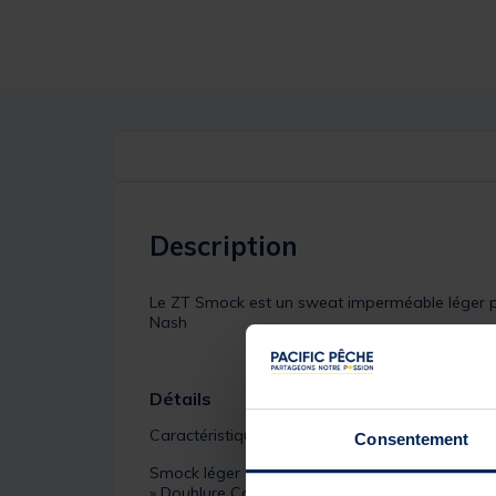
Description
Le ZT Smock est un sweat imperméable léger p
Nash
Détails
Caractéristiques:
Consentement
Smock léger et imperméable à demi zip
» Doublure Caribou épaisse pour une chaleur et