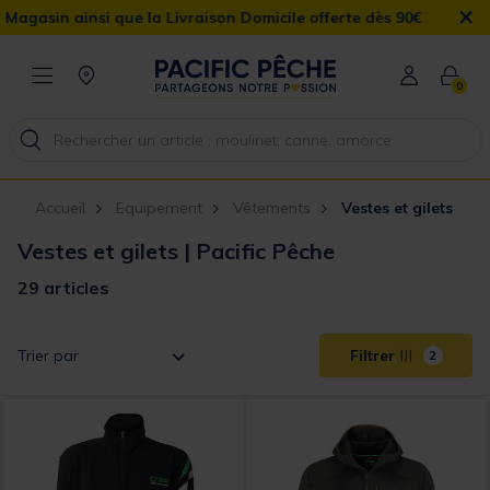
×
 que la Livraison Domicile offerte dès 90€
0
Accueil
Equipement
Vêtements
Vestes et gilets
Vestes et gilets | Pacific Pêche
29 articles
Trier par
Filtrer
2