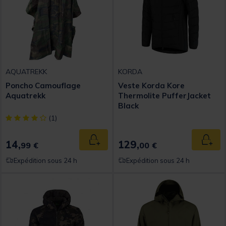
AQUATREKK
KORDA
Poncho Camouflage
Veste Korda Kore
Aquatrekk
Thermolite PufferJacket
Black
[object Object] out of 5 Customer Rating
(1)
14,
129,
Ajouter au panier
Ajout
99 €
00 €
Expédition sous 24 h
Expédition sous 24 h