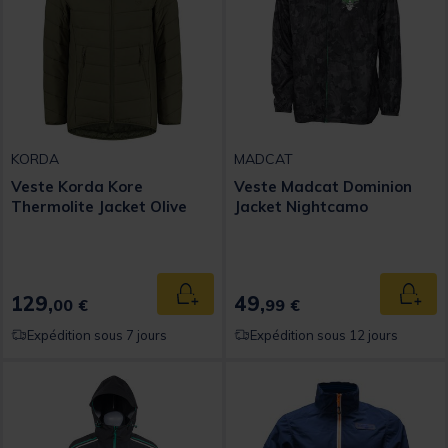
KORDA
MADCAT
Veste Korda Kore
Veste Madcat Dominion
Thermolite Jacket Olive
Jacket Nightcamo
129,
49,
Ajouter au panier
Ajout
00 €
99 €
Expédition sous 7 jours
Expédition sous 12 jours