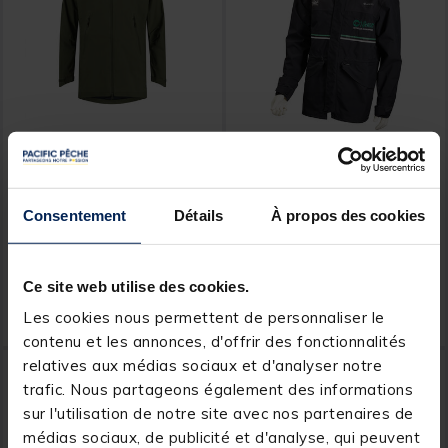
KORDA
SENSAS
Veste Korda Drykore
Veste Sensas 3/4 Gore-Tex
Jacket Dark Olive
World Champion
Consentement
Détails
À propos des cookies
Ce site web utilise des cookies.
189,
779,
Ajouter au panier
Ajout
00 €
00 €
Les cookies nous permettent de personnaliser le
Expédition sous 7 jours
Expédition sous 12 jours
contenu et les annonces, d'offrir des fonctionnalités
relatives aux médias sociaux et d'analyser notre
trafic. Nous partageons également des informations
sur l'utilisation de notre site avec nos partenaires de
médias sociaux, de publicité et d'analyse, qui peuvent