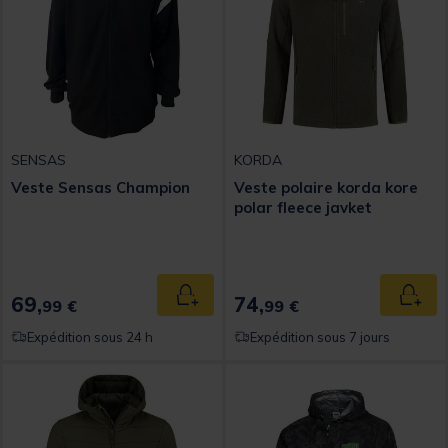
SENSAS
KORDA
Veste Sensas Champion
Veste polaire korda kore
polar fleece javket
69,
74,
Ajouter au panier
Ajout
99 €
99 €
Expédition sous 24 h
Expédition sous 7 jours