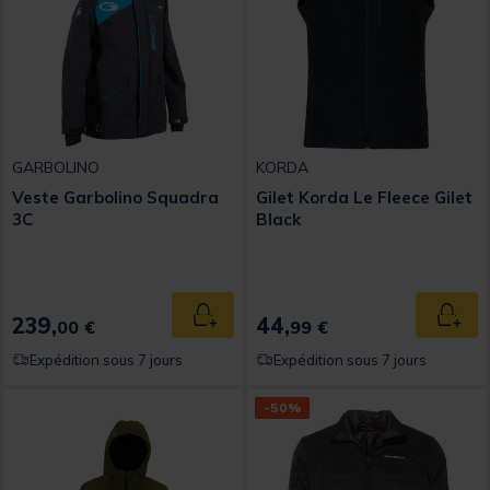
GARBOLINO
KORDA
Veste Garbolino Squadra
Gilet Korda Le Fleece Gilet
3C
Black
239,
44,
Ajouter au panier
Ajout
00 €
99 €
Expédition sous 7 jours
Expédition sous 7 jours
-50%