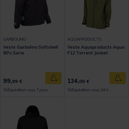
GARBOLINO
AQUAPRODUCTS
Veste Garbolino Softshell
Veste Aquaproducts Aqua
80's Serie
F12 Torrent Jacket
99,
134,
Ajouter au panier
Ajout
99 €
00 €
Expédition sous 7 jours
Expédition sous 24 h