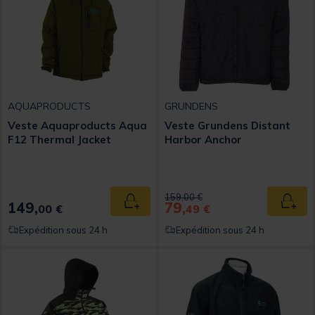
AQUAPRODUCTS
GRUNDENS
Veste Aquaproducts Aqua
Veste Grundens Distant
F12 Thermal Jacket
Harbor Anchor
Price reduced from
to
159,00 €
149,
79,
Ajouter au panier
Ajout
00 €
49 €
Expédition sous 24 h
Expédition sous 24 h