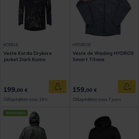
KORDA
HYDROX
Veste Korda Drykore
Veste de Wading HYDROX
Jacket Dark Kamo
Smart Titane
199,
159,
Ajouter au panier
Ajout
00 €
00 €
Expédition sous 24 h
Expédition sous 7 jours
NOUVEAU