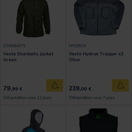
STARBAITS
HYDROX
Veste Starbaits Jacket
Veste Hydrox Trooper x3
Green
Olive
79,
239,
Ajouter au panier
Ajout
99 €
00 €
Expédition sous 12 jours
Expédition sous 7 jours