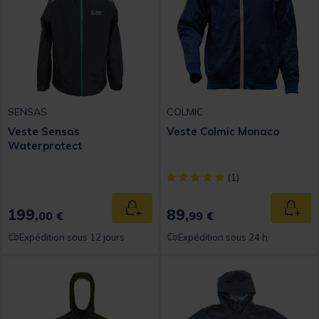
SENSAS
COLMIC
Veste Sensas
Veste Colmic Monaco
Waterprotect
[object Object] out of 5 Custom
(1)
199,
89,
Ajouter au panier
Ajout
00 €
99 €
Expédition sous 12 jours
Expédition sous 24 h