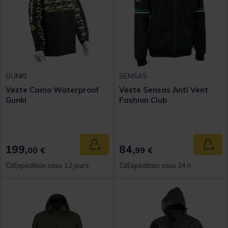
GUNKI
SENSAS
Veste Camo Waterproof
Veste Sensas Anti Vent
Gunki
Fashion Club
199,
84,
Ajouter au panier
Ajout
00 €
99 €
Expédition sous 12 jours
Expédition sous 24 h