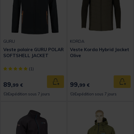
GURU
KORDA
Veste polaire GURU POLAR
Veste Korda Hybrid Jacket
SOFTSHELL JACKET
Olive
[object Object] out of 5 Customer Rating
(1)
89,
99,
Ajouter au panier
Ajout
99 €
99 €
Expédition sous 7 jours
Expédition sous 7 jours