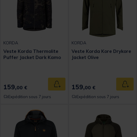
KORDA
KORDA
Veste Korda Thermolite
Veste Korda Kore Drykore
Puffer Jacket Dark Kamo
Jacket Olive
159,
159,
Ajouter au panier
Ajout
00 €
00 €
Expédition sous 7 jours
Expédition sous 7 jours