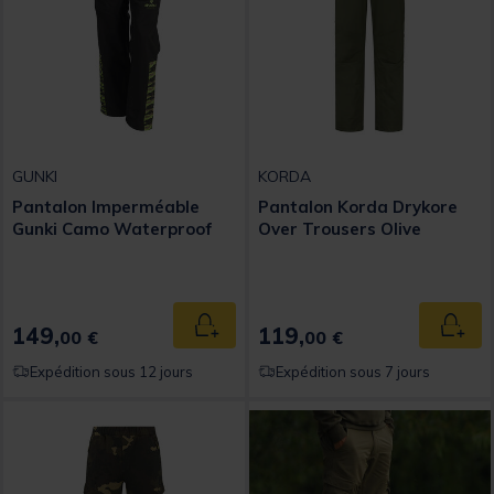
GUNKI
KORDA
Pantalon Imperméable
Pantalon Korda Drykore
Gunki Camo Waterproof
Over Trousers Olive
149,
119,
Ajouter au panier
Ajout
00 €
00 €
Expédition sous 12 jours
Expédition sous 7 jours