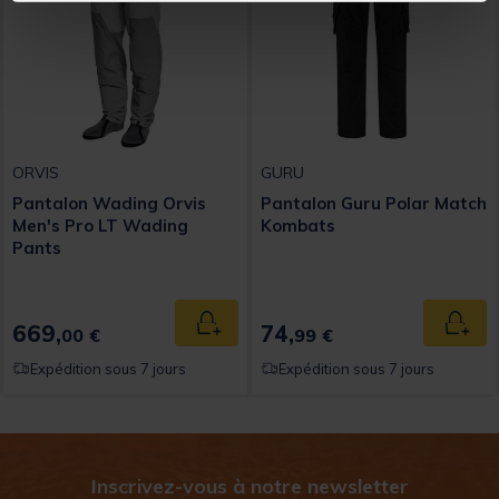
ORVIS
GURU
Pantalon Wading Orvis
Pantalon Guru Polar Match
Men's Pro LT Wading
Kombats
Pants
669,
74,
Ajouter au panier
Ajout
00 €
99 €
Expédition sous 7 jours
Expédition sous 7 jours
Inscrivez-vous à notre newsletter