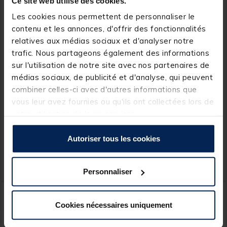
Ce site web utilise des cookies.
Les cookies nous permettent de personnaliser le
contenu et les annonces, d'offrir des fonctionnalités
relatives aux médias sociaux et d'analyser notre
trafic. Nous partageons également des informations
sur l'utilisation de notre site avec nos partenaires de
médias sociaux, de publicité et d'analyse, qui peuvent
ILLEX
TRAKKER
combiner celles-ci avec d'autres informations que
Pants Wind Protect Illex
Pantalon Trakker TechPro
vous leur avez fournies ou qu'ils ont collectées lors de
QD Combats
votre utilisation de leurs services.
Autoriser tous les cookies
69,
81,
Ajouter au panier
Ajout
99 €
99 €
Expédition sous 12 jours
Expédition sous 24 h
Personnaliser
Cookies nécessaires uniquement