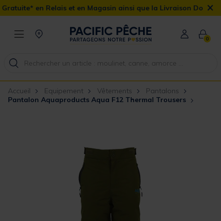
×
ais et en Magasin ainsi que la Livraison Domicile offerte dès 90€
0
Accueil
Equipement
Vêtements
Pantalons
Pantalon Aquaproducts Aqua F12 Thermal Trousers