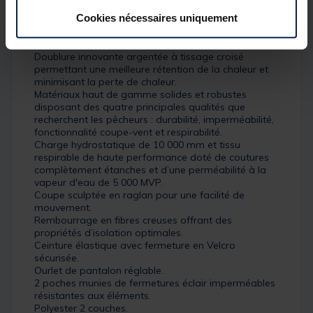
Caractéristiques :
Cookies nécessaires uniquement
Tissus à hautes performances techniques pour les
activités de plein air dans des conditions extrêmes.
Doublure innovante argentée à tissage croisé
permettant une meilleure rétention de la chaleur et
minimisant la perte de chaleur.
Matériaux haut de gamme solides et robustes
disposant des quatre principales qualités que
recherchent les pêcheurs : durabilité, imperméabilité,
fonctionnalité coupe-vent et respirabilité.
Charge hydrostatique de 10 000 mm et tissu
respirable de haute performance doté de coutures
complètement étanches et d’une perméabilité à la
vapeur d'eau de 5 000 MVP.
Coupe sculptée en raglan pour une facilité de
mouvement.
Rembourrage en fibres creuses offrant des
propriétés d’isolation optimales.
Ceinture élastique avec fermeture en Velcro
sécurisée.
Ourlet de pantalon réglable.
2 poches munies de fermetures éclair imperméables
résistantes aux éléments.
Polyester 2 couches.