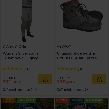
SILVER STONE
HYDROX
Waders Silverstone
Chaussure de wading
Easymove SL3 grey
HYDROX Stunt Feutre
[object Object] out of 5 Customer Rating
[object Object] out of 5 Custom
(11)
(3)
Price reduced from
to
Price reduced from
to
159,00 €
199,00 €
111,
119,
Ajouter au panier
Ajout
30 €
40 €
Expédition sous 24 h
Expédition sous 24 h
NOUVEAU
-25%
NOUVEAU