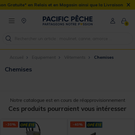
×
Relais et en Magasin ainsi que la Livraison Domicile offerte dès 
0
Accueil
Equipement
Vêtements
Chemises
Chemises
Notre catalogue est en cours de réapprovisionnement
Ces produits pourraient vous intéresser
-30%
-40%