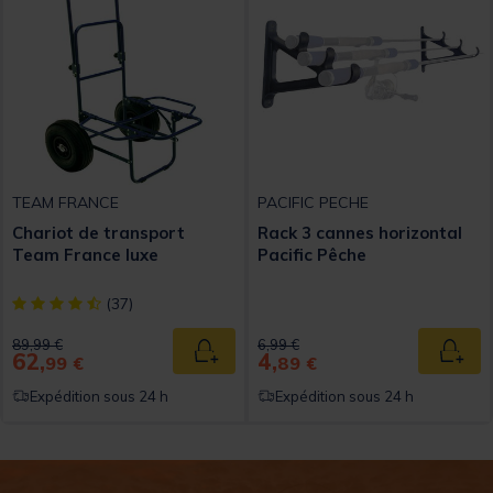
TEAM FRANCE
PACIFIC PECHE
Chariot de transport
Rack 3 cannes horizontal
Team France luxe
Pacific Pêche
[object Object] out of 5 Customer Rating
(37)
Price reduced from
to
Price reduced from
to
89,99 €
6,99 €
62,
4,
Ajouter au panier
Ajout
99 €
89 €
Expédition sous 24 h
Expédition sous 24 h