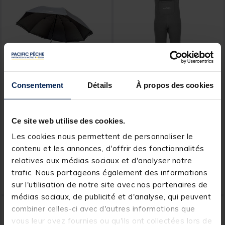
Consentement
Détails
À propos des cookies
AQUATREKK
AQUATREKK
Parapluie Aquatrekk Wall
Waders Neoprene
250
Aquatrekk (avec
Ce site web utilise des cookies.
chaussons + guêtres
Les cookies nous permettent de personnaliser le
intégrées)
[object Object] out of 5 Customer Rating
[object Object] out of 5 Custom
(4)
(16)
contenu et les annonces, d'offrir des fonctionnalités
Price reduced from
to
Price reduced from
to
49,99 €
99,99 €
relatives aux médias sociaux et d'analyser notre
34,
64,
Ajouter au panier
Ajout
99 €
99 €
trafic. Nous partageons également des informations
Expédition sous 24 h
Expédition sous 24 h
sur l'utilisation de notre site avec nos partenaires de
médias sociaux, de publicité et d'analyse, qui peuvent
-30%
-30%
NOUVEAU
combiner celles-ci avec d'autres informations que
vous leur avez fournies ou qu'ils ont collectées lors de