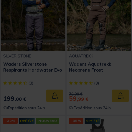
SILVER STONE
AQUATREKK
Waders Silverstone
Waders Aquatrekk
Respirants Hardwater Evo
Neoprene Frost
[object Object] out of 5 Customer Rating
[object Object] out of 5 Custom
(3)
(9)
Price reduced from
to
79,99 €
199,
59,
Ajouter au panier
Ajout
00 €
99 €
Expédition sous 24 h
Expédition sous 24 h
-30%
NOUVEAU
-35%