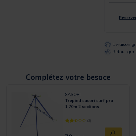
Réserver
Livraison g
Retour grat
Complétez votre besace
SASORI
Trépied sasori surf pro
1.70m 2 sections
(3)
 Rating
[object Object] out of 5 Customer 