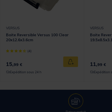
VERSUS
VERSUS
Boite Reversible Versus 100 Clear
Boite Rever
20x12.6x3.6cm
19.5x8.5x3
[object Object] out of 5 Customer Rating
(4)
15,
11,
 au panier
Ajouter au panier
99 €
99 €
Expédition sous 24 h
Expédition 
Retour gratuit