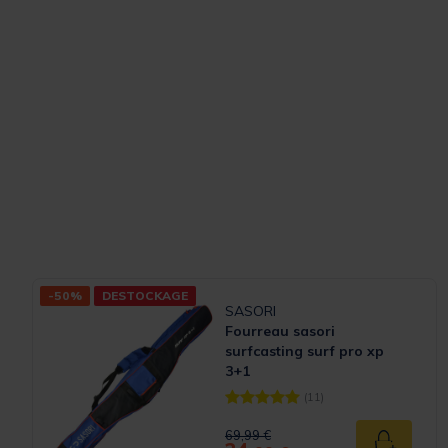
-50%
DESTOCKAGE
SASORI
Fourreau sasori
surfcasting surf pro xp
3+1
(11)
[object Object] out of 5 Customer
Price reduced from
to
69,99 €