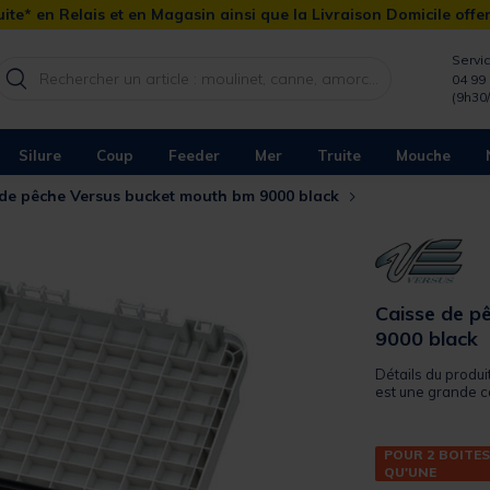
ite* en Relais et en Magasin ainsi que la Livraison Domicile offe
Servic
04 99 
(9h30
Silure
Coup
Feeder
Mer
Truite
Mouche
 de pêche Versus bucket mouth bm 9000 black
Caisse de p
9000 black
Détails du produ
est une grande c
POUR 2 BOITES
QU'UNE