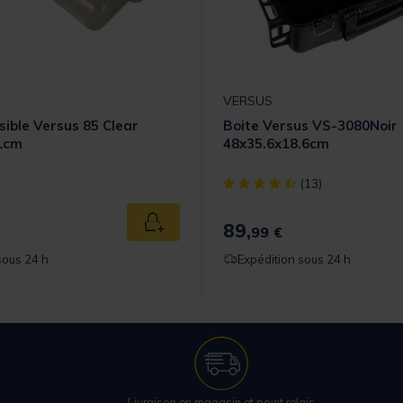
VERSUS
sible Versus 85 Clear
Boite Versus VS-3080Noir
.1cm
48x35.6x18.6cm
[object Object] out of 5 Cust
(13)
89,
Ajouter au panier
99 €
sous 24 h
Expédition sous 24 h
Livraison en magasin et point relais