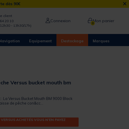
×
rte dès 90€
e client
Connexion
Mon panier
64 20 10
0
/12h30 - 13h30/17h)
Navigation
Equipement
Destockage
Marques
êche Versus bucket mouth bm
it : La Versus Bucket Mouth BM 9000 Black
aisse de pêche con&cc...
 VERSUS ACHETÉS VOUS N'EN PAYEZ