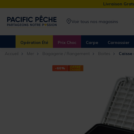
Livraison Gratu
Voir tous nos magasins
Opération Été
Prix Choc
Carpe
Carnassier
Accueil
Mer
Bagagerie / Rangement
Boites
Caisse
-60%