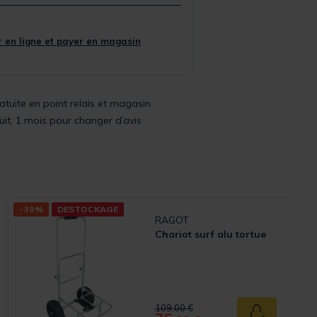
 en ligne et payer en magasin
ratuite en point relais et magasin
uit, 1 mois pour changer d’avis
-30%
DESTOCKAGE
RAGOT
Chariot surf alu tortue
Rating
Price reduced from
to
109,00 €