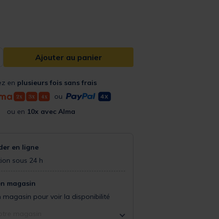
from
Ajouter au panier
ez en
plusieurs fois sans frais
ou
ou en
10x avec Alma
r en ligne
ion sous 24 h
en magasin
 magasin pour voir la disponibilité
otre magasin