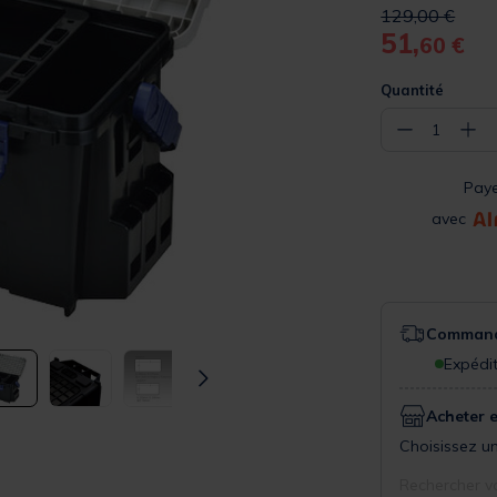
Price reduced 
to
129,00 €
51,
60 €
Quantité
−
+
1
Pay
avec
Commande
Expédit
Acheter 
Choisissez un
Rechercher v