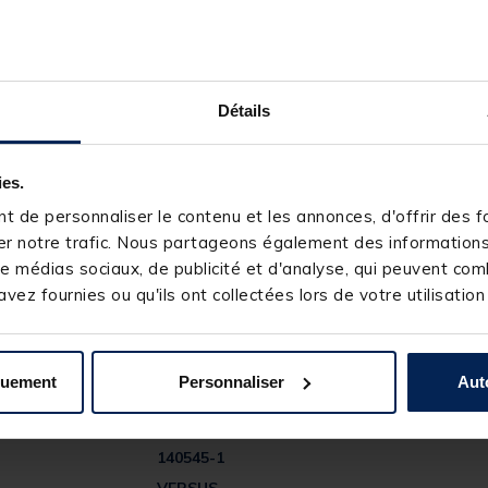
us Bucket Mouth BM 9000 Black :
Détails
ies.
 de personnaliser le contenu et les annonces, d'offrir des fo
r notre trafic. Nous partageons également des informations s
e médias sociaux, de publicité et d'analyse, qui peuvent comb
vez fournies ou qu'ils ont collectées lors de votre utilisation
quement
Personnaliser
Aut
140545-1