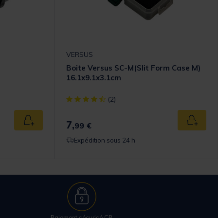
VERSUS
Boite Versus SC-M(Slit Form Case M)
16.1x9.1x3.1cm
omer Rating
[object Object] out of 5 Customer Rating
(2)
7,
Ajouter au panier
Ajouter
99 €
Expédition sous 24 h
Paiement sécurisé CB