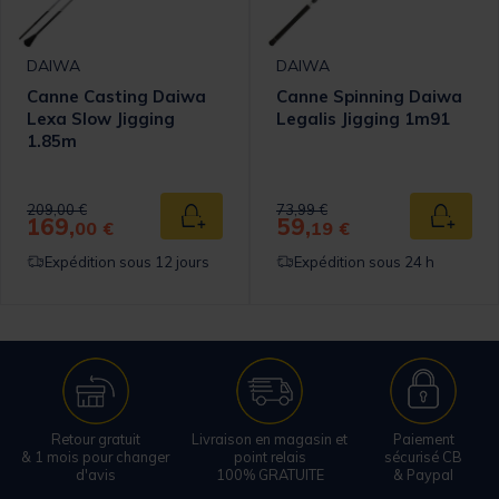
DAIWA
DAIWA
Canne Casting Daiwa
Canne Spinning Daiwa
Lexa Slow Jigging
Legalis Jigging 1m91
1.85m
Price reduced from
to
Price reduced from
to
209,00 €
73,99 €
169,
59,
 au panier
Ajouter au panier
Ajouter
00 €
19 €
Expédition sous 12 jours
Expédition sous 24 h
Retour gratuit
Livraison en magasin et
Paiement
& 1 mois pour changer
point relais
sécurisé CB
d'avis
100% GRATUITE
& Paypal