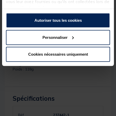
vous leur avez fournies ou qu'ils ont collectées lors de
Caractéristiques :
votre utilisation de leurs services.
Blank carbone HVF Nanoplus (High Volume Fiber)
monté avec la technologie x45
Autoriser tous les cookies
Emmanchement droit
Fuji K alconite
Porte moulinet Fuji PTS
Poignée EVA
Personnaliser
Action rapide typique slow jigging
Housse nylon
Brins : 1+1
Cookies nécessaires uniquement
Nombre d'anneaux : 10
Puissance : 200-300g
Longueur : 1.85m
Poids : 118g
Spécifications
Réf.
237442-1