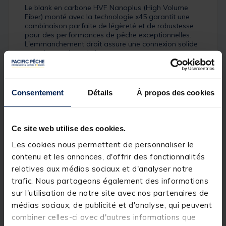
Le blank en carbone HVF Nanoplus (High Volume
Fiber) monté avec la technologie x45 garantit une
combinaison parfaite de légèreté et de robustesse
pour des performances de pêche exceptionnelles.
L'emmanchement droit assure une connexion solide
entre les sections de la canne.
Les anneaux Fuji K alconite sont réputés pour leur
durabilité et leur capacité à réduire les frottements
lors du lancer, améliorant ainsi la distance et la
Consentement
Détails
À propos des cookies
précision de vos lancers. Le porte-moulinet Fuji PTS
assure une fixation fiable du moulinet.
La poignée en EVA offre un confort optimal pendant
Ce site web utilise des cookies.
de longues sessions de pêche. L'action rapide,
typique du slow jigging, permet de ressentir les
Les cookies nous permettent de personnaliser le
touches et de réagir rapidement. De plus, une
contenu et les annonces, d'offrir des fonctionnalités
housse en nylon est incluse pour protéger votre
relatives aux médias sociaux et d'analyser notre
canne lors du transport. Les cannes Lexa sont un
choix incontournable pour les pêcheurs à la
trafic. Nous partageons également des informations
recherche d'une canne de haute qualité pour le slow
sur l'utilisation de notre site avec nos partenaires de
jigging.
médias sociaux, de publicité et d'analyse, qui peuvent
combiner celles-ci avec d'autres informations que
Détails