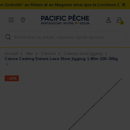
×
 Relais et en Magasin ainsi que la Livraison Domicile offerte dès 
0
Accueil
Mer
Cannes
Cannes slow jigging
Canne Casting Daiwa Lexa Slow Jigging 1.85m 200-300g
-18%