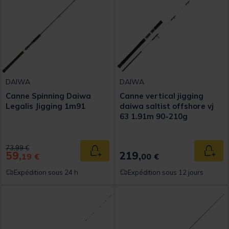
DAIWA
DAIWA
Canne Spinning Daiwa
Canne vertical jigging
Legalis Jigging 1m91
daiwa saltist offshore vj
63 1.91m 90-210g
Price reduced from
to
73,99 €
59,
219,
Ajouter au panier
Ajout
19 €
00 €
Expédition sous 24 h
Expédition sous 12 jours