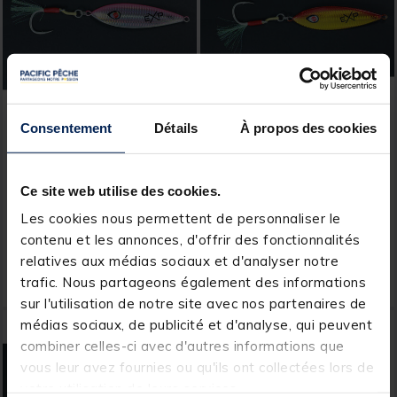
Consentement
Détails
À propos des cookies
EXPLORER TACKLE
EXPLORER TACKLE
Leurre slow jig explorer
Leurre slow jig explorer
tackle funa 60g DOS ROSE
tackle funa 60g DOS
ORANGE
Ce site web utilise des cookies.
[object Object] out of 5 Customer Rating
[object Object] out of 5 Custom
(1)
(1)
Les cookies nous permettent de personnaliser le
contenu et les annonces, d'offrir des fonctionnalités
8,
8,
Ajouter au panier
Ajout
99 €
99 €
relatives aux médias sociaux et d'analyser notre
trafic. Nous partageons également des informations
Expédition sous 24 h
Expédition sous 24 h
sur l'utilisation de notre site avec nos partenaires de
médias sociaux, de publicité et d'analyse, qui peuvent
combiner celles-ci avec d'autres informations que
vous leur avez fournies ou qu'ils ont collectées lors de
votre utilisation de leurs services.