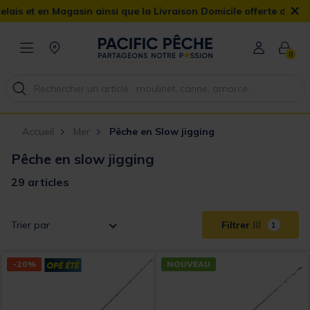
×
agasin ainsi que la Livraison Domicile offerte dès 90€
0
Accueil
Mer
Pêche en Slow jigging
Pêche en slow jigging
29 articles
Trier par
Filtrer
1
-20%
NOUVEAU