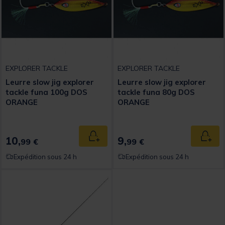
EXPLORER TACKLE
EXPLORER TACKLE
Leurre slow jig explorer
Leurre slow jig explorer
tackle funa 100g DOS
tackle funa 80g DOS
ORANGE
ORANGE
10,
9,
Ajouter au panier
Ajout
99 €
99 €
Expédition sous 24 h
Expédition sous 24 h