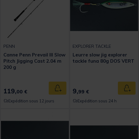
PENN
EXPLORER TACKLE
Canne Penn Prevail III Slow
Leurre slow jig explorer
Pitch Jigging Cast 2.04 m
tackle funa 80g DOS VERT
200 g
119,
9,
Ajouter au panier
Ajout
00 €
99 €
Expédition sous 12 jours
Expédition sous 24 h