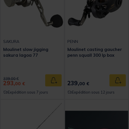
SAKURA
PENN
Moulinet slow jigging
Moulinet casting gaucher
sakura lagoa 77
penn squall 300 lp box
Price reduced from
to
339,00 €
293,
239,
Ajouter au panier
Ajout
00 €
00 €
Expédition sous 7 jours
Expédition sous 12 jours