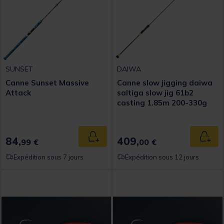
SUNSET
DAIWA
Canne Sunset Massive
Canne slow jigging daiwa
Attack
saltiga slow jig 61b2
casting 1.85m 200-330g
84,
409,
Ajouter au panier
Ajout
99 €
00 €
Expédition sous 7 jours
Expédition sous 12 jours