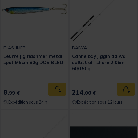
FLASHMER
DAIWA
Leurre jig flashmer metal
Canne bay jiggin daiwa
spot 9,5cm 80g DOS BLEU
saltist off shore 2.06m
60/150g
8,
214,
Ajouter au panier
Ajout
99 €
00 €
Expédition sous 24 h
Expédition sous 12 jours