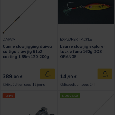
DAIWA
EXPLORER TACKLE
Canne slow jigging daiwa
Leurre slow jig explorer
saltiga slow jig 61b2
tackle funa 160g DOS
casting 1.85m 120-200g
ORANGE
389,
14,
Ajouter au panier
Ajout
00 €
99 €
Expédition sous 12 jours
Expédition sous 24 h
-24%
NOUVEAU