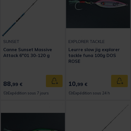
SUNSET
EXPLORER TACKLE
Canne Sunset Massive
Leurre slow jig explorer
Attack 6"01 30-120 g
tackle funa 100g DOS
ROSE
88,
10,
Ajouter au panier
Ajout
99 €
99 €
Expédition sous 7 jours
Expédition sous 24 h