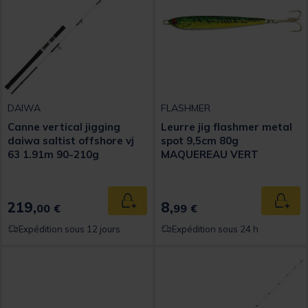
DAIWA
FLASHMER
Canne vertical jigging
Leurre jig flashmer metal
daiwa saltist offshore vj
spot 9,5cm 80g
63 1.91m 90-210g
MAQUEREAU VERT
219,
8,
Ajouter au panier
Ajout
00 €
99 €
Expédition sous 12 jours
Expédition sous 24 h