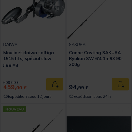
DAIWA
SAKURA
Moulinet daiwa saltiga
Canne Casting SAKURA
1515 hl sj spécial slow
Ryokan SW 6'4 1m93 90-
jigging
200g
Price reduced from
to
609,00 €
459,
94,
Ajouter au panier
Ajout
00 €
99 €
Expédition sous 12 jours
Expédition sous 24 h
NOUVEAU