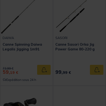
DAIWA
SASORI
Canne Spinning Daiwa
Canne Sasori Orka Jig
Legalis Jigging 1m91
Power Game 80-220 g
Price reduced from
to
73,99 €
59,
99,
Ajouter au panier
Ajout
19 €
99 €
Expédition sous 24 h