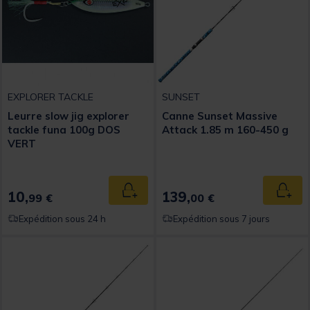
EXPLORER TACKLE
SUNSET
Leurre slow jig explorer
Canne Sunset Massive
tackle funa 100g DOS
Attack 1.85 m 160-450 g
VERT
10,
139,
Ajouter au panier
Ajout
99 €
00 €
Expédition sous 24 h
Expédition sous 7 jours