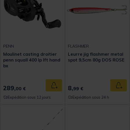
PENN
FLASHMER
Moulinet casting droitier
Leurre jig flashmer metal
penn squall 400 lp lft hand
spot 9,5cm 80g DOS ROSE
bx
289,
8,
Ajouter au panier
Ajout
00 €
99 €
Expédition sous 12 jours
Expédition sous 24 h