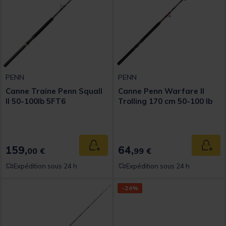
PENN
PENN
Canne Traine Penn Squall
Canne Penn Warfare II
II 50-100lb 5FT6
Trolling 170 cm 50-100 Ib
159,
64,
Ajouter au panier
Ajout
00 €
99 €
Expédition sous 24 h
Expédition sous 24 h
-24%