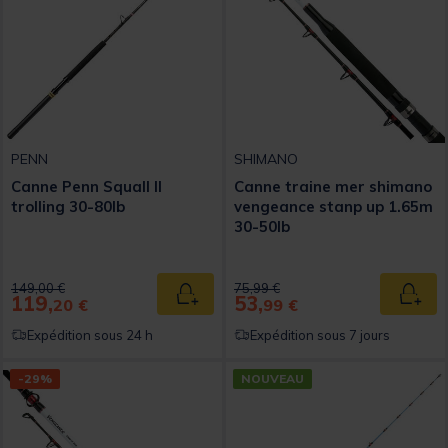
PENN
SHIMANO
Canne Penn Squall II
Canne traine mer shimano
trolling 30-80lb
vengeance stanp up 1.65m
30-50lb
Price reduced from
to
Price reduced from
to
149,00 €
75,99 €
119,
53,
Ajouter au panier
Ajout
20 €
99 €
Expédition sous 24 h
Expédition sous 7 jours
-29%
NOUVEAU