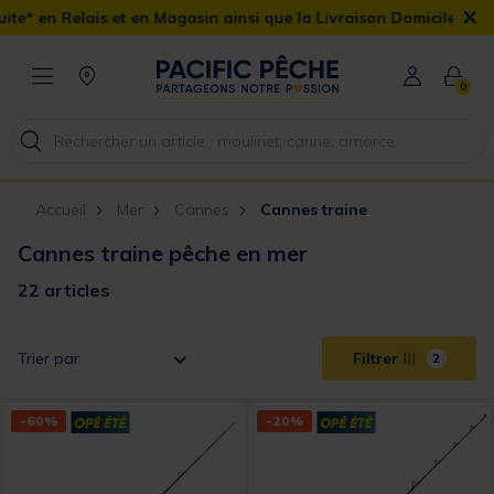
×
n Magasin ainsi que la Livraison Domicile offerte dès 90€
0
Accueil
Mer
Cannes
Cannes traine
Cannes traine pêche en mer
22 articles
Trier par
Filtrer
2
-60%
-20%