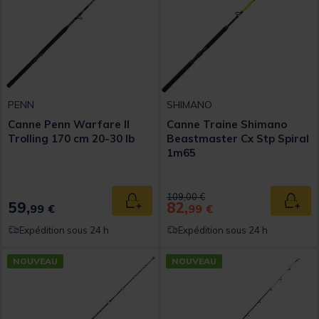
PENN
SHIMANO
Canne Penn Warfare II
Canne Traine Shimano
Trolling 170 cm 20-30 Ib
Beastmaster Cx Stp Spiral
1m65
Price reduced from
to
109,00 €
59,
82,
Ajouter au panier
Ajout
99 €
99 €
Expédition sous 24 h
Expédition sous 24 h
NOUVEAU
NOUVEAU