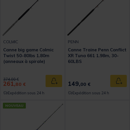
COLMIC
PENN
Canne big game Colmic
Canne Traine Penn Conflict
Twist 50-80lbs 1.80m
XR Tuna 661 1.98m, 30-
(anneaux à spirale)
60LBS
Price reduced from
to
374,00 €
261,
149,
Ajouter au panier
Ajout
80 €
00 €
Expédition sous 24 h
Expédition sous 24 h
NOUVEAU