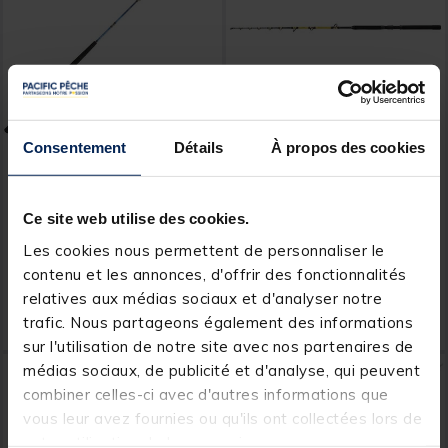
Consentement
Détails
À propos des cookies
DAIWA
SHIMANO
Canne Traine Daiwa
Canne Traine Shimano
Tanacom Boat 1.80m
Beastmaster Cx Stp Spiral
1m65
Ce site web utilise des cookies.
Les cookies nous permettent de personnaliser le
contenu et les annonces, d'offrir des fonctionnalités
Price reduced from
to
114,00 €
169,
85,
Ajouter au panier
Ajout
00 €
99 €
relatives aux médias sociaux et d'analyser notre
trafic. Nous partageons également des informations
Expédition sous 12 jours
Expédition sous 7 jours
sur l'utilisation de notre site avec nos partenaires de
médias sociaux, de publicité et d'analyse, qui peuvent
combiner celles-ci avec d'autres informations que
vous leur avez fournies ou qu'ils ont collectées lors de
votre utilisation de leurs services.