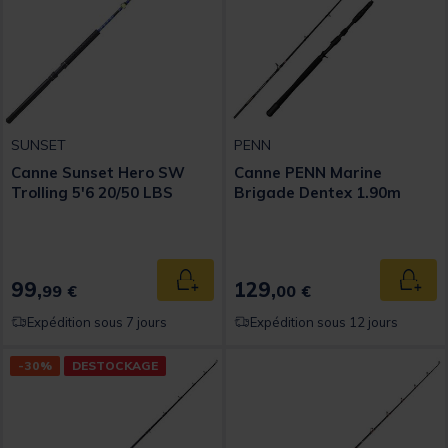
SUNSET
PENN
Canne Sunset Hero SW
Canne PENN Marine
Trolling 5'6 20/50 LBS
Brigade Dentex 1.90m
99,
129,
Ajouter au panier
Ajout
99 €
00 €
Expédition sous 7 jours
Expédition sous 12 jours
-30%
DESTOCKAGE