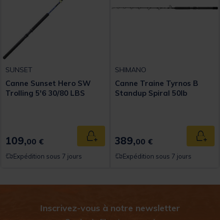
SUNSET
SHIMANO
Canne Sunset Hero SW
Canne Traine Tyrnos B
Trolling 5'6 30/80 LBS
Standup Spiral 50lb
109,
389,
Ajouter au panier
Ajout
00 €
00 €
Expédition sous 7 jours
Expédition sous 7 jours
Inscrivez-vous à notre newsletter