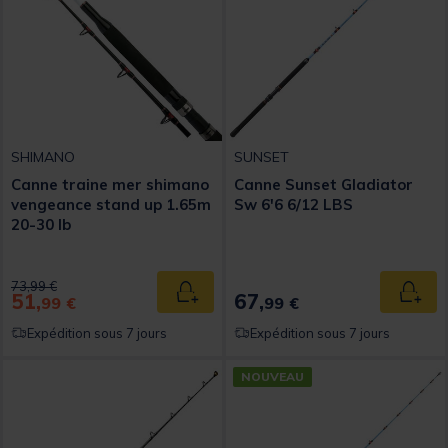
SHIMANO
SUNSET
Canne traine mer shimano
Canne Sunset Gladiator
vengeance stand up 1.65m
Sw 6'6 6/12 LBS
20-30 lb
Price reduced from
to
73,99 €
51,
67,
Ajouter au panier
Ajout
99 €
99 €
Expédition sous 7 jours
Expédition sous 7 jours
NOUVEAU