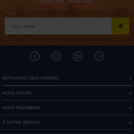
Gardez le fil, suivez-nous !
* Email
S''I
RETROUVEZ NOS UNIVERS
NOUS SUIVRE
NOUS REJOINDRE
À VOTRE SERVICE