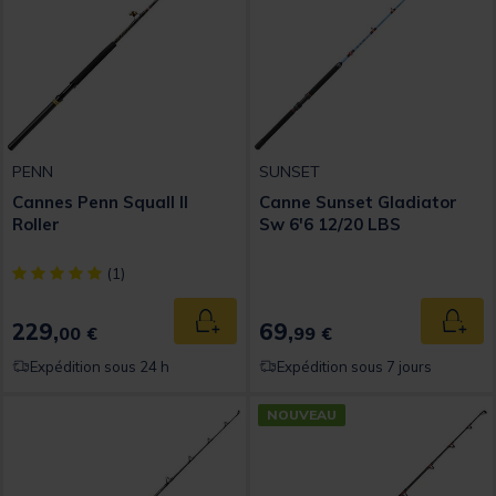
PENN
SUNSET
Cannes Penn Squall II
Canne Sunset Gladiator
Roller
Sw 6'6 12/20 LBS
[object Object] out of 5 Customer Rating
(1)
229,
69,
Ajouter au panier
Ajout
00 €
99 €
Expédition sous 24 h
Expédition sous 7 jours
NOUVEAU