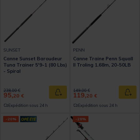
SUNSET
PENN
Canne Sunset Baroudeur
Canne Traine Penn Squall
Tuna Trainer 5'9-1 (80 Lbs)
II Troling 1.68m, 20-50LB
- Spiral
Price reduced from
to
Price reduced from
to
238,00 €
149,00 €
95,
119,
Ajouter au panier
Ajout
20 €
20 €
Expédition sous 24 h
Expédition sous 24 h
-20%
-28%