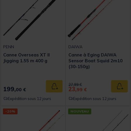
PENN
DAIWA
Canne Overseas XT II
Canne à Eging DAIWA
Jigging 1.55 m 400 g
Sensor Boat Squid 2m10
(30-150g)
Price reduced from
to
27,99 €
199,
23,
Ajouter au panier
Ajout
00 €
99 €
Expédition sous 12 jours
Expédition sous 12 jours
-20%
NOUVEAU