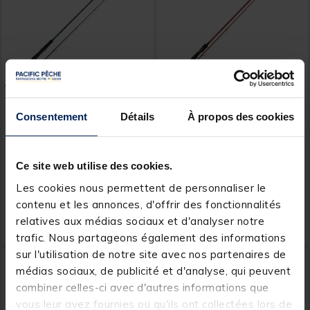
DAIWA
TENRYU
Consentement
Détails
À propos des cookies
Canne eging daiwa
Canne Eging Tenryu
emeraldas s 80m 2.44m 7-
Ikagami 87 M
21g
Ce site web utilise des cookies.
Les cookies nous permettent de personnaliser le
contenu et les annonces, d'offrir des fonctionnalités
139,
689,
Ajouter au panier
Ajout
00 €
00 €
relatives aux médias sociaux et d'analyser notre
Expédition sous 12 jours
Expédition sous 7 jours
trafic. Nous partageons également des informations
sur l'utilisation de notre site avec nos partenaires de
NOUVEAU
médias sociaux, de publicité et d'analyse, qui peuvent
combiner celles-ci avec d'autres informations que
vous leur avez fournies ou qu'ils ont collectées lors de