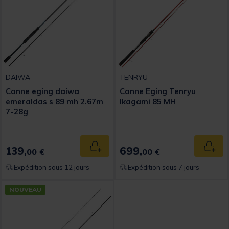
DAIWA
TENRYU
Canne eging daiwa
Canne Eging Tenryu
emeraldas s 89 mh 2.67m
Ikagami 85 MH
7-28g
139,
699,
Ajouter au panier
Ajout
00 €
00 €
Expédition sous 12 jours
Expédition sous 7 jours
NOUVEAU