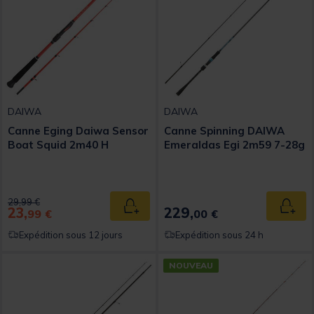
DAIWA
DAIWA
Canne Eging Daiwa Sensor
Canne Spinning DAIWA
Boat Squid 2m40 H
Emeraldas Egi 2m59 7-28g
Price reduced from
to
29,99 €
23,
229,
Ajouter au panier
Ajout
99 €
00 €
Expédition sous 12 jours
Expédition sous 24 h
NOUVEAU