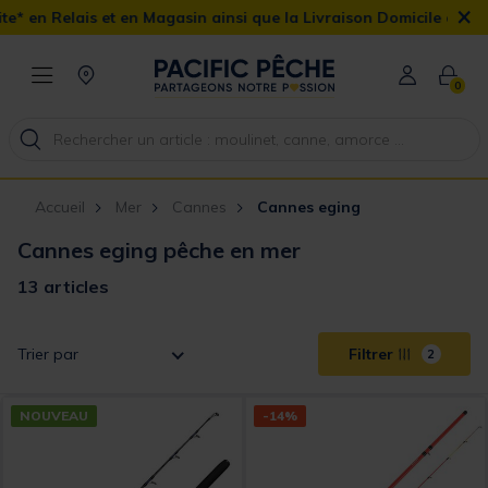
×
lais et en Magasin ainsi que la Livraison Domicile offerte dès 90€
0
Accueil
Mer
Cannes
Cannes eging
Cannes eging pêche en mer
13 articles
Trier par
Filtrer
2
NOUVEAU
-14%