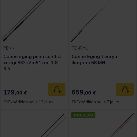
PENN
TENRYU
Canne eging penn conflict
Canne Eging Tenryu
xr egi 832 (2m51) ml 1.8-
Ikagami 68 MH
3.5
179,
659,
Ajouter au panier
Ajout
00 €
00 €
Expédition sous 12 jours
Expédition sous 7 jours
NOUVEAU