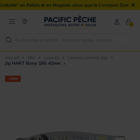
×
ais et en Magasin ainsi que la Livraison Domicile offerte dès 90€
0
Accueil
Mer
Leurres
Leurres casting Jigs
Jig HART Bony 10G 41mm
-38%