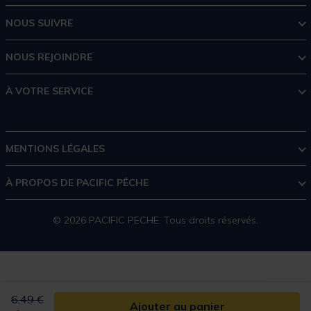
NOUS SUIVRE
NOUS REJOINDRE
À VOTRE SERVICE
MENTIONS LÉGALES
À PROPOS DE PACIFIC PÊCHE
© 2026 PACIFIC PECHE. Tous droits réservés.
Price reduced from
to
6,49 €
Ajouter au panier