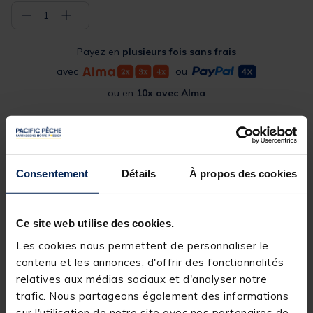
−
+
1
Payez en
plusieurs fois sans frais
avec
ou
ou en
10x avec Alma
Commander en ligne
Expédition sous 24 h
Consentement
Détails
À propos des cookies
Acheter en magasin
Choisissez un magasin pour voir la disponibilité
Ce site web utilise des cookies.
Rechercher votre magasin
Les cookies nous permettent de personnaliser le
contenu et les annonces, d'offrir des fonctionnalités
relatives aux médias sociaux et d'analyser notre
Réserver en ligne et payer en magasin
trafic. Nous partageons également des informations
sur l'utilisation de notre site avec nos partenaires de