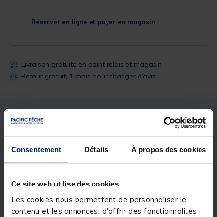
Réserver en ligne et payer en magasin
Livraison gratuite en point relais et magasin
Retour gratuit, 1 mois pour changer d’avis
Description
Spécifications
Consentement
Détails
À propos des cookies
Description & détails
Description
Ce site web utilise des cookies.
Emerillons rolling à agrafe montés sur un tube
Les cookies nous permettent de personnaliser le
coulissant autorisant un nylon de 150/100 maximum.
Pour les pêches fortes du bord comme en bateau.
contenu et les annonces, d'offrir des fonctionnalités