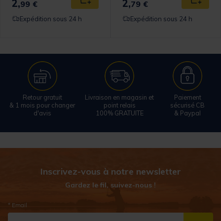
2,
2,
 au panier
Ajouter au panier
Ajouter
99 €
79 €
Expédition sous 24 h
Expédition sous 24 h
Retour gratuit
Livraison en magasin et
Paiement
& 1 mois pour changer
point relais
sécurisé CB
d'avis
100% GRATUITE
& Paypal
Inscrivez-vous à notre newsletter
Gardez le fil, suivez-nous !
* Email