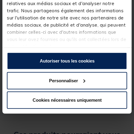
Disponibles en taille L. Vendues en pochette de 2
relatives aux médias sociaux et d'analyser notre
pièces.
trafic. Nous partageons également des informations
Détails
sur l'utilisation de notre site avec nos partenaires de
médias sociaux, de publicité et d'analyse, qui peuvent
combiner celles-ci avec d'autres informations que
vous leur avez fournies ou qu'ils ont collectées lors de
votre utilisation de leurs services.
Autoriser tous les cookies
Spécifications
Personnaliser
Réf.
157100-1
Marque
SUNSET
Cookies nécessaires uniquement