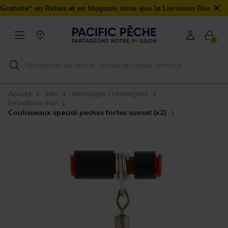
×
lais et en Magasin ainsi que la Livraison Domicile offerte dès 90
0
Accueil
Mer
Montages / Hameçons
Emerillons mer
Coulisseaux special peches fortes sunset (x2)