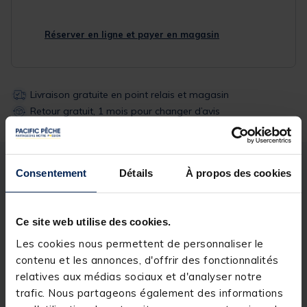
Réserver en ligne et payer en magasin
Livraison gratuite en point relais et magasin
Retour gratuit, 1 mois pour changer d’avis
Description
Spécifications
Consentement
Détails
À propos des cookies
Description & détails
Ce site web utilise des cookies.
Les cookies nous permettent de personnaliser le
Description
contenu et les annonces, d'offrir des fonctionnalités
Les Sunset Sunhooks Sw 5213NI sont des hameçons
relatives aux médias sociaux et d'analyser notre
forts de fer, à œillet, renversés, à hampes longues,
trafic. Nous partageons également des informations
dotés de 2 ardillons. Nickelés pour une résistance