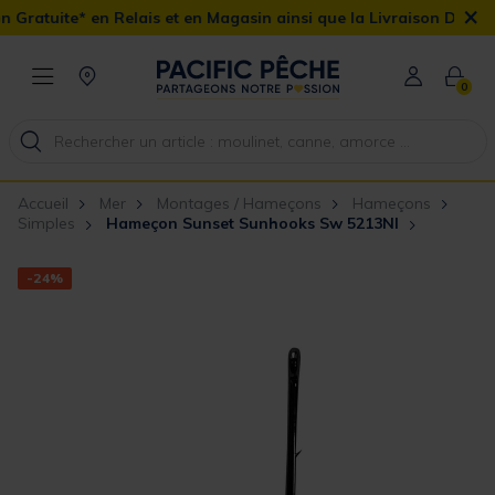
×
Relais et en Magasin ainsi que la Livraison Domicile offerte dès 9
0
Accueil
Mer
Montages / Hameçons
Hameçons
Simples
Hameçon Sunset Sunhooks Sw 5213NI
-24%