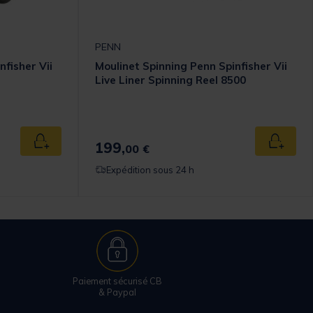
PENN
nfisher Vii
Moulinet Spinning Penn Spinfisher Vii
Live Liner Spinning Reel 8500
199,
Ajouter au panier
Ajouter
00 €
Expédition sous 24 h
Paiement sécurisé CB
& Paypal