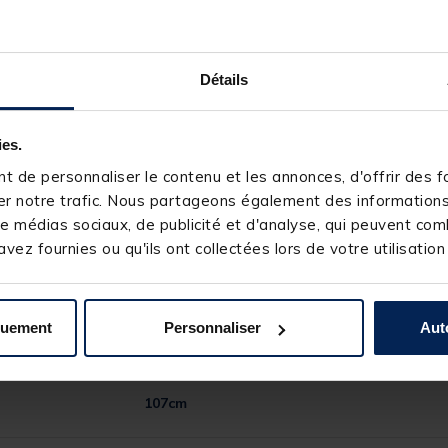
Détails
ies.
 de personnaliser le contenu et les annonces, d'offrir des fo
r notre trafic. Nous partageons également des informations s
209997-1
e médias sociaux, de publicité et d'analyse, qui peuvent comb
PENN
vez fournies ou qu'ils ont collectées lors de votre utilisation
355m-33/100
13,6 kg
5+1
quement
Personnaliser
Aut
760g
5.6/1
107cm