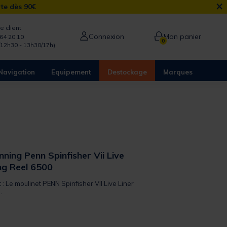
×
rte dès 90€
e client
Connexion
Mon panier
64 20 10
0
/12h30 - 13h30/17h)
Navigation
Equipement
Destockage
Marques
nning Penn Spinfisher Vii Live
ng Reel 6500
t : Le moulinet PENN Spinfisher VII Live Liner
.