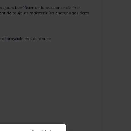
jours bénéficier de la puissance de frein
tent de toujours maintenir les engrenages dans
net débrayable en eau douce.