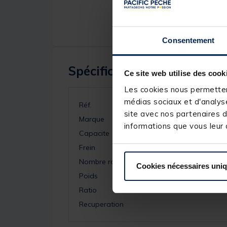
Consentement
Spécifications
Ce site web utilise des cook
Les cookies nous permettent
médias sociaux et d'analyse
Réf.
site avec nos partenaires d
Marque
informations que vous leur a
Capacite
Frein
Nombre roulements
Cookies nécessaires uni
Poids
Ratio
Recuperation