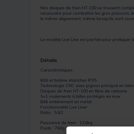
Nos disques de frein HT-100 se trouvent complè
nécessaire pour combattre les gros poissons de
le même alignement, même lorsqu’ils sont soumis
Le modèle Live Line est parfait pour pratiquer l
Détails
Caractéristiques :
Bâti et bobine étanches IPX5
Technologie CNC avec pignon principal en lait
Disques de frein HT-100 en fibre de carbone
5+1 roulements à billes protégés en inox
Bâti entièrement en métal
Fonctionnalité Live Liner
Ratio : 5.6/1
Puissance de frein : 13,6kg
Poids : 760g