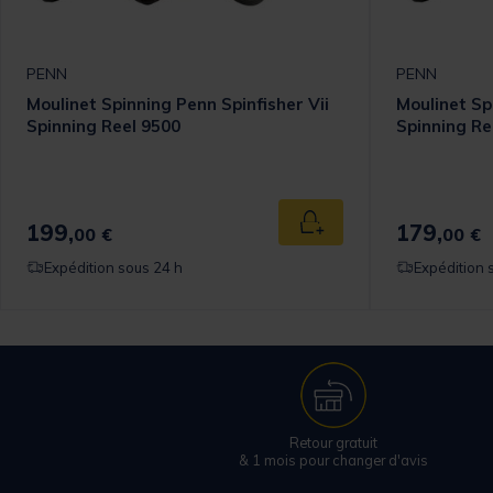
PENN
PENN
Moulinet Spinning Penn Spinfisher Vii
Moulinet Sp
Spinning Reel 9500
Spinning Re
199,
179,
 au panier
Ajouter au panier
00 €
00 €
Expédition sous 24 h
Expédition 
Retour gratuit
& 1 mois pour changer d'avis