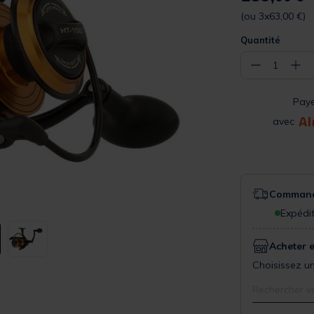
(ou 3x63,00 €)
Quantité
−
+
1
Pay
avec
Commande
Expédit
Acheter 
Choisissez un
Rechercher v