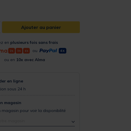
Ajouter au panier
ez en
plusieurs fois sans frais
ou
ou en
10x avec Alma
r en ligne
ion sous 24 h
en magasin
 magasin pour voir la disponibilité
otre magasin