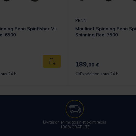
PENN
inning Penn Spinfisher Vii
Moulinet Spinning Penn Spi
el 6500
Spinning Reel 7500
189,
Ajouter au panier
00 €
sous 24 h
Expédition sous 24 h
Livraison en magasin et point relais
100% GRATUITE