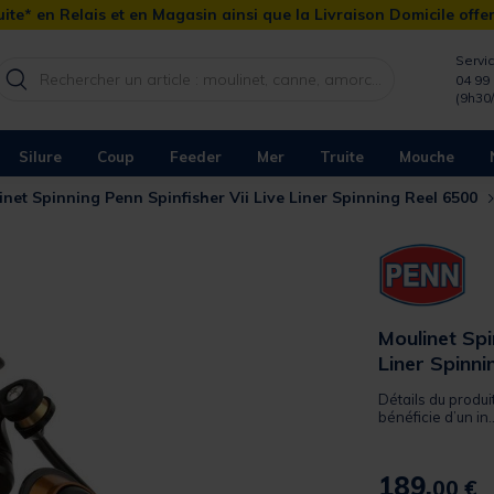
ite* en Relais et en Magasin ainsi que la Livraison Domicile offe
Servic
04 99 
(9h30
Silure
Coup
Feeder
Mer
Truite
Mouche
inet Spinning Penn Spinfisher Vii Live Liner Spinning Reel 6500
Moulinet Spi
Liner Spinni
Détails du produi
bénéficie d’un in..
189,
00 €