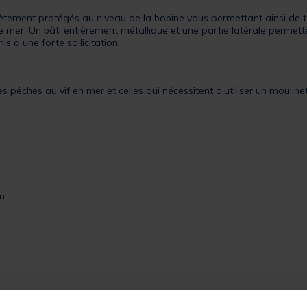
tement protégés au niveau de la bobine vous permettant ainsi de tou
 mer. Un bâti entièrement métallique et une partie latérale permet
 à une forte sollicitation.
es pêches au vif en mer et celles qui nécessitent d’utiliser un mouli
on