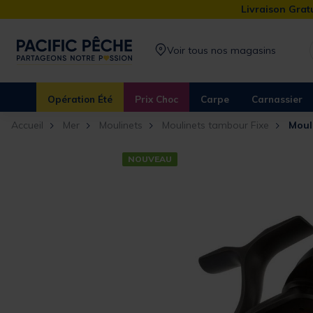
Livraison Gratu
Voir tous nos magasins
Opération Été
Prix Choc
Carpe
Carnassier
Accueil
Mer
Moulinets
Moulinets tambour Fixe
Moul
NOUVEAU