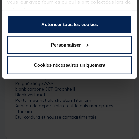
vous leur avez fournies ou qu'ils ont collectées lors de
exceptionnel. Cette gamme se compose de 4
votre utilisation de leurs services.
modèles « sèche » et 2 modèles « nymphe ». Elle
permet de balayer toutes les techniques de pêche en
rivière et d’accompagner les pêcheurs débutants
Autoriser tous les cookies
comme les pêcheurs expérimentés.
Détails
Personnaliser
Caractéristiques :
Longueur : 6'
Cookies nécessaires uniquement
Puissance : #3/4
2 brins
Action Medium/fast
Poignée liège AAA
blank carbone 36T Graphite II
Blank vert mat
Porte-moulinet alu skeleton Titanium
Anneau de départ micro guide puis monopates
titanium
Etui cordura et housse compartimentée.