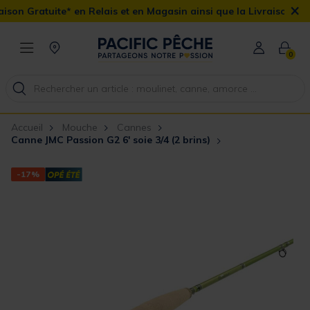
×
on Gratuite* en Relais et en Magasin ainsi que la Livraison Domici
0
Accueil
Mouche
Cannes
Canne JMC Passion G2 6' soie 3/4 (2 brins)
-17%