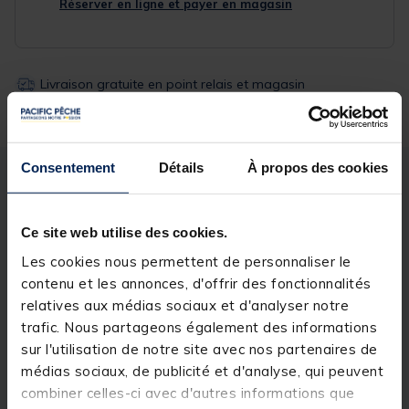
Réserver en ligne et payer en magasin
Livraison gratuite en point relais et magasin
Retour gratuit, 1 mois pour changer d’avis
Consentement
Détails
À propos des cookies
Description
Spécifications
Ce site web utilise des cookies.
Description & détails
Les cookies nous permettent de personnaliser le
contenu et les annonces, d'offrir des fonctionnalités
Description
relatives aux médias sociaux et d'analyser notre
La canne
JMC Passion G2
est la digne héritière de la
trafic. Nous partageons également des informations
Passion qui, a équipé des milliers de pêcheurs à la
sur l'utilisation de notre site avec nos partenaires de
mouche durant ces 5 belles années d’existence.
médias sociaux, de publicité et d'analyse, qui peuvent
Cette nouvelle version se veut plus moderne, tout en
conservant l’ADN des cannes Passion, qui se sont
combiner celles-ci avec d'autres informations que
toujours démarquées par un rapport qualité/prix