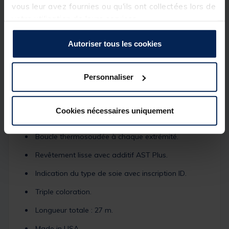
dans les fosses et dans les courants vifs.
vous leur avez fournies ou qu'ils ont collectées lors de
votre utilisation de leurs services.
Détails
Autoriser tous les cookies
Soie flottante à pointe plongeante WF.
Facilite les lancers sans dégagement en arrière.
Personnaliser
Fuseau décentré compact.
Pointe plongeante S5 (immersion : 12,5 cm/s) de
Cookies nécessaires uniquement
2,70 m.
Boucle thermosoudée à chaque extrémité.
Revêtement lisse avec additif AST Plus.
Indication du type de soie avec inscription ID.
Triple coloration.
Longueur totale : 27 m.
Made in USA.