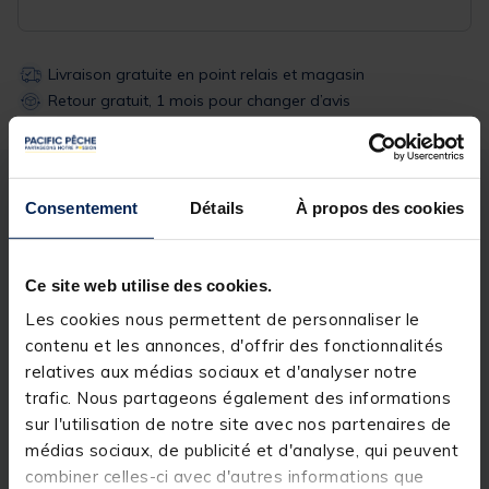
Livraison gratuite en point relais et magasin
Retour gratuit, 1 mois pour changer d’avis
Description
Spécifications
Consentement
Détails
À propos des cookies
Description & détails
Ce site web utilise des cookies.
Description
Les cookies nous permettent de personnaliser le
contenu et les annonces, d'offrir des fonctionnalités
La
soie flottante à pointe plongeante
Orvis Bank
relatives aux médias sociaux et d'analyser notre
Shot Sink Tip
est faite pour faciliter les lancers
trafic. Nous partageons également des informations
depuis les berges et permettre de réaliser des
lancers roulés efficaces même avec peu de longueur
sur l'utilisation de notre site avec nos partenaires de
(single spey). Essentiellement dédiée à la pêche avec
médias sociaux, de publicité et d'analyse, qui peuvent
des streamers, cette soie à pointe plongeante
combiner celles-ci avec d'autres informations que
permets de présenter des mouches en profondeur