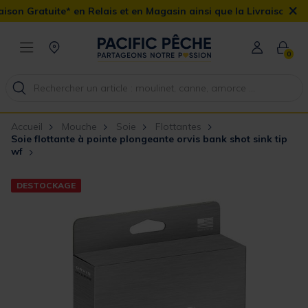
×
n Gratuite* en Relais et en Magasin ainsi que la Livraison Domicil
0
Accueil
Mouche
Soie
Flottantes
Soie flottante à pointe plongeante orvis bank shot sink tip
wf
DESTOCKAGE