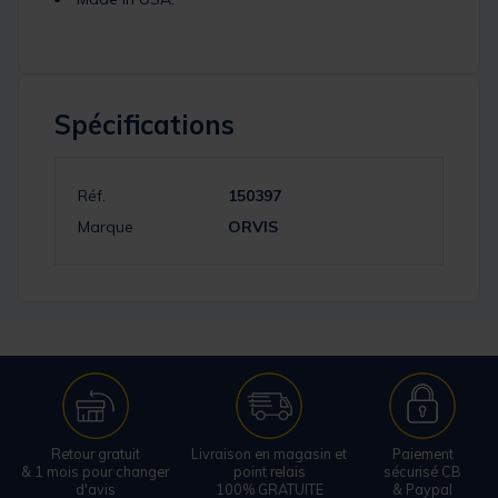
Spécifications
Réf.
150397
Marque
ORVIS
Retour gratuit
Livraison en magasin et
Paiement
& 1 mois pour changer
point relais
sécurisé CB
d'avis
100% GRATUITE
& Paypal